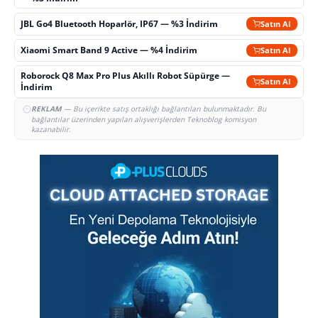
JBL Go4 Bluetooth Hoparlör, IP67 — %3 İndirim
Satın Al
Xiaomi Smart Band 9 Active — %4 İndirim
Satın Al
Roborock Q8 Max Pro Plus Akıllı Robot Süpürge —
Satın Al
İndirim
REKLAM
— Bu içerikte satış ortaklığı bağlantıları bulunmaktadır. Bu
bağlantılar üzerinden yapılan alışverişlerden Teknoblog komisyon
kazanabilir.