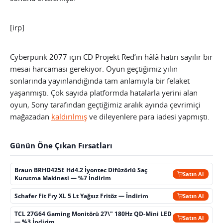
[irp]
Cyberpunk 2077 için CD Projekt Red’in hâlâ hatırı sayılır bir
mesai harcaması gerekiyor. Oyun geçtiğimiz yılın
sonlarında yayınlandığında tam anlamıyla bir felaket
yaşanmıştı. Çok sayıda platformda hatalarla yerini alan
oyun, Sony tarafından geçtiğimiz aralık ayında çevrimiçi
mağazadan
kaldırılmış
ve dileyenlere para iadesi yapmıştı.
Günün Öne Çıkan Fırsatları
Braun BRHD425E Hd4.2 İyontec Difüzörlü Saç
Satın Al
Kurutma Makinesi — %7 İndirim
Schafer Fit Fry XL 5 Lt Yağsız Fritöz — İndirim
Satın Al
TCL 27G64 Gaming Monitörü 27\" 180Hz QD-Mini LED
Satın Al
— %3 İndirim