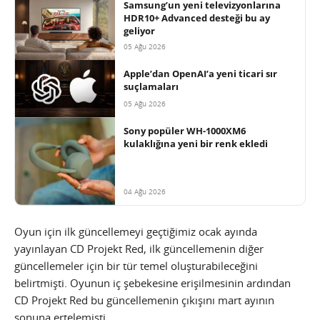
Samsung’un yeni televizyonlarına
HDR10+ Advanced desteği bu ay
geliyor
05 Ağu 2026
Apple’dan OpenAI’a yeni ticari sır
suçlamaları
05 Ağu 2026
Sony popüler WH-1000XM6
kulaklığına yeni bir renk ekledi
04 Ağu 2026
Oyun için ilk güncellemeyi geçtiğimiz ocak ayında
yayınlayan CD Projekt Red, ilk güncellemenin diğer
güncellemeler için bir tür temel oluşturabileceğini
belirtmişti. Oyunun iç şebekesine erişilmesinin ardından
CD Projekt Red bu güncellemenin çıkışını mart ayının
sonuna ertelemişti.