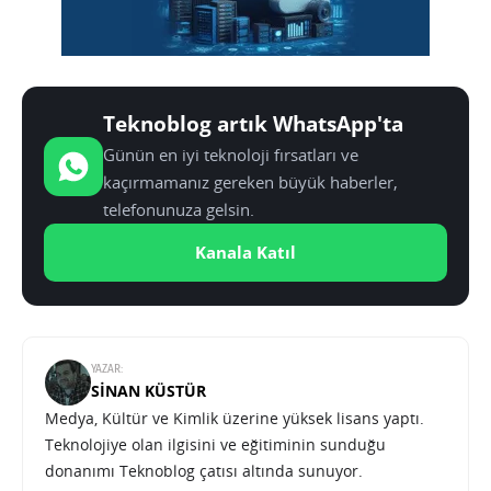
Teknoblog artık WhatsApp'ta
Günün en iyi teknoloji fırsatları ve
kaçırmamanız gereken büyük haberler,
telefonunuza gelsin.
Kanala Katıl
YAZAR:
SINAN KÜSTÜR
Medya, Kültür ve Kimlik üzerine yüksek lisans yaptı.
Teknolojiye olan ilgisini ve eğitiminin sunduğu
donanımı Teknoblog çatısı altında sunuyor.