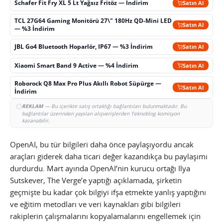
Schafer Fit Fry XL 5 Lt Yağsız Fritöz — İndirim
Satın Al
TCL 27G64 Gaming Monitörü 27\" 180Hz QD-Mini LED
Satın Al
— %3 İndirim
JBL Go4 Bluetooth Hoparlör, IP67 — %3 İndirim
Satın Al
Xiaomi Smart Band 9 Active — %4 İndirim
Satın Al
Roborock Q8 Max Pro Plus Akıllı Robot Süpürge —
Satın Al
İndirim
REKLAM
— Bu içerikte satış ortaklığı bağlantıları bulunmaktadır. Bu
bağlantılar üzerinden yapılan alışverişlerden Teknoblog komisyon
kazanabilir.
OpenAI, bu tür bilgileri daha önce paylaşıyordu ancak
araçları giderek daha ticari değer kazandıkça bu paylaşımı
durdurdu. Mart ayında OpenAI’nin kurucu ortağı Ilya
Sutskever, The Verge’e yaptığı açıklamada, şirketin
geçmişte bu kadar çok bilgiyi ifşa etmekte yanlış yaptığını
ve eğitim metodları ve veri kaynakları gibi bilgileri
rakiplerin çalışmalarını kopyalamalarını engellemek için