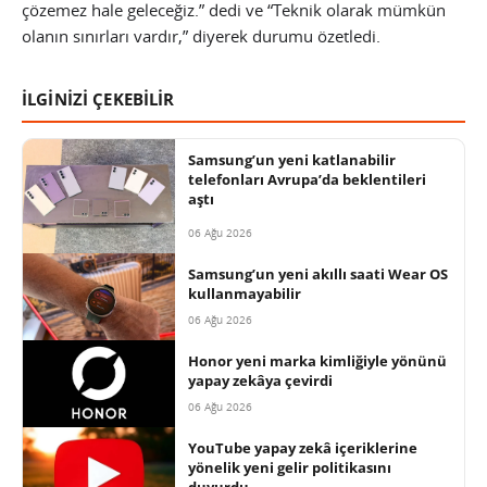
çözemez hale geleceğiz.” dedi ve “Teknik olarak mümkün
olanın sınırları vardır,” diyerek durumu özetledi.
İLGİNİZİ ÇEKEBİLİR
Samsung’un yeni katlanabilir
telefonları Avrupa’da beklentileri
aştı
06 Ağu 2026
Samsung’un yeni akıllı saati Wear OS
kullanmayabilir
06 Ağu 2026
Honor yeni marka kimliğiyle yönünü
yapay zekâya çevirdi
06 Ağu 2026
YouTube yapay zekâ içeriklerine
yönelik yeni gelir politikasını