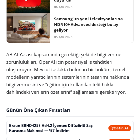
duyurdu
06 Ağu 2026
Samsung’un yeni televizyonlarına
HDR10+ Advanced desteği bu ay
geliyor
05 Ağu 2026
AB AI Yasası kapsamında gerektiği şekilde bilgi verme
zorunlulukları, OpenAI için potansiyel iş tehditleri
oluşturuyor. Mevcut taslakta bulunan bir hüküm, temel
modellerin yaratıcılarının sistemlerinin tasarımı hakkında
bilgi vermesini ve “eğitim için kullanılan telif hakkı
dahilindeki verilerin özetlerini” sağlamasını gerektiriyor.
Günün Öne Çıkan Fırsatları
Braun BRHD425E Hd4.2 İyontec Difüzörlü Saç
Satın Al
Kurutma Makinesi — %7 İndirim