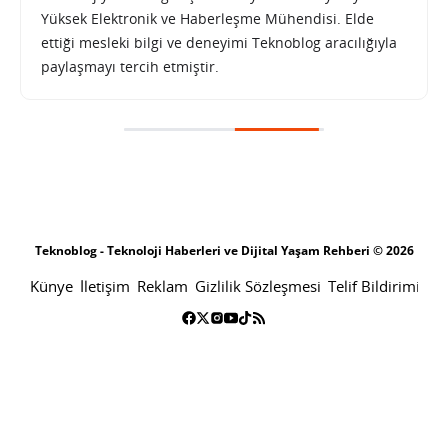
Yüksek Elektronik ve Haberleşme Mühendisi. Elde
ettiği mesleki bilgi ve deneyimi Teknoblog aracılığıyla
paylaşmayı tercih etmiştir.
Samsung tek bir monitörde eğlence, oyun ve üretkenliği deneyimlemeye izin veriyor
SONRAKI HABER
ANA SAYFA
Samsung tek bir monitörde
eğlence, oyun ve üretkenliği
deneyimlemeye izin veriyor
SABRI KÜSTÜR
25 MAYIS 2023 15:30
PAYLAŞ: