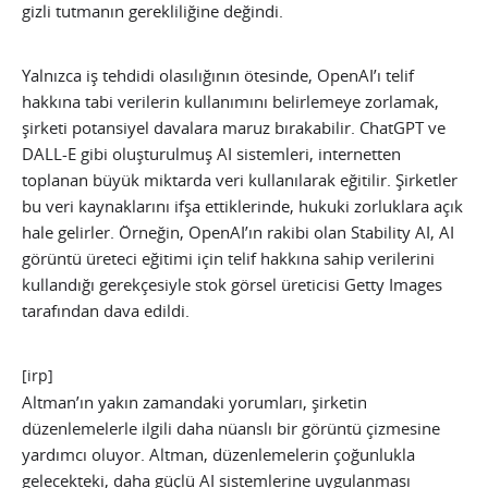
gizli tutmanın gerekliliğine değindi.
Yalnızca iş tehdidi olasılığının ötesinde, OpenAI’ı telif
hakkına tabi verilerin kullanımını belirlemeye zorlamak,
şirketi potansiyel davalara maruz bırakabilir. ChatGPT ve
DALL-E gibi oluşturulmuş AI sistemleri, internetten
toplanan büyük miktarda veri kullanılarak eğitilir. Şirketler
bu veri kaynaklarını ifşa ettiklerinde, hukuki zorluklara açık
hale gelirler. Örneğin, OpenAI’ın rakibi olan Stability AI, AI
görüntü üreteci eğitimi için telif hakkına sahip verilerini
kullandığı gerekçesiyle stok görsel üreticisi Getty Images
tarafından dava edildi.
[irp]
Altman’ın yakın zamandaki yorumları, şirketin
düzenlemelerle ilgili daha nüanslı bir görüntü çizmesine
yardımcı oluyor. Altman, düzenlemelerin çoğunlukla
gelecekteki, daha güçlü AI sistemlerine uygulanması