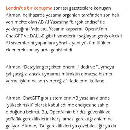
Londra’da bir konuşma
sonrası gazetecilere konuşan
Altman, halihazırda yasama organları tarafından son hali
verilmekte olan AB AI Yasası’na “birçok endişe” ile
yaklaştığını ifade etti. Yasanın kapsamı, OpenAI’nin
ChatGPT ve DALL-E gibi hizmetlerini sağlayan geniş ölçekli
AI sistemlerini yapanlara yönelik yeni yükümlülükler
eklenerek son aylarda genişletildi.
Altman, “Detaylar gerçekten önemli.” dedi ve “Uymaya
çalışacağız, ancak uymamız mümkün olmazsa hizmet
verme işlemine son vereceğiz,” ifadelerini kullandı.
Altman, ChatGPT gibi sistemlerin AB yasaları altında
“yüksek riskli” olarak kabul edilme endişesine sahip
olduğunu belirtti. Bu, OpenAI’nin bir dizi güvenlik ve
şeffaflık gerekliliklerini karşılaması gerektiği anlamına
geliyor. Altman, “Bu gereklilikleri ya çözebileceğiz ya da