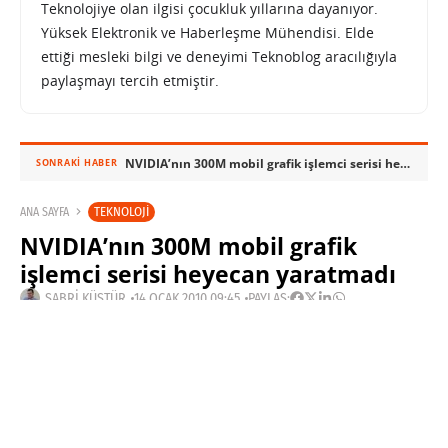
Teknolojiye olan ilgisi çocukluk yıllarına dayanıyor.
Yüksek Elektronik ve Haberleşme Mühendisi. Elde
ettiği mesleki bilgi ve deneyimi Teknoblog aracılığıyla
paylaşmayı tercih etmiştir.
NVIDIA’nın 300M mobil grafik işlemci serisi heyecan yaratmadı
SONRAKI HABER
TEKNOLOJI
ANA SAYFA
NVIDIA’nın 300M mobil grafik
işlemci serisi heyecan yaratmadı
SABRI KÜSTÜR
14 OCAK 2010 09:45
PAYLAŞ:
Haberleri Kaçırma!
Teknoblog'u Google Arama'da
tercihli kaynağın yap ve En Çok
Okunan Haberler'de bizi daha sık
gör.