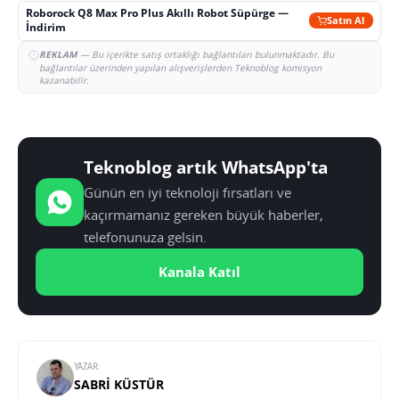
Roborock Q8 Max Pro Plus Akıllı Robot Süpürge —
Satın Al
İndirim
REKLAM
— Bu içerikte satış ortaklığı bağlantıları bulunmaktadır. Bu
bağlantılar üzerinden yapılan alışverişlerden Teknoblog komisyon
kazanabilir.
Teknoblog artık WhatsApp'ta
Günün en iyi teknoloji fırsatları ve
kaçırmamanız gereken büyük haberler,
telefonunuza gelsin.
Kanala Katıl
YAZAR:
SABRI KÜSTÜR