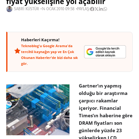
fiyat yükselişine yol açabilir
SABRI KÜSTÜR
14 OCAK 2010 09:58
PAYLAŞ:
Haberleri Kaçırma!
Teknoblog'u Google Arama'da
tercihli kaynağın yap ve En Çok
Okunan Haberler'de bizi daha sık
gör.
Gartner’ın yapmış
olduğu bir araştırma
çarpıcı rakamlar
içeriyor. Financial
Times’ın haberine göre
DRAM fiyatları son
günlerde yüzde 23
yükselirken LCD