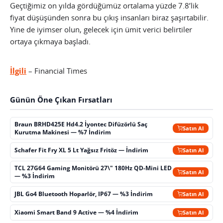
Geçtiğimiz on yılda gördüğümüz ortalama yüzde 7.8’lik
fiyat düşüşünden sonra bu çıkış insanları biraz şaşırtabilir.
Yine de iyimser olun, gelecek için ümit verici belirtiler
ortaya çıkmaya başladı.
İlgili
– Financial Times
Günün Öne Çıkan Fırsatları
Braun BRHD425E Hd4.2 İyontec Difüzörlü Saç
Satın Al
Kurutma Makinesi — %7 İndirim
Schafer Fit Fry XL 5 Lt Yağsız Fritöz — İndirim
Satın Al
TCL 27G64 Gaming Monitörü 27\" 180Hz QD-Mini LED
Satın Al
— %3 İndirim
JBL Go4 Bluetooth Hoparlör, IP67 — %3 İndirim
Satın Al
Xiaomi Smart Band 9 Active — %4 İndirim
Satın Al