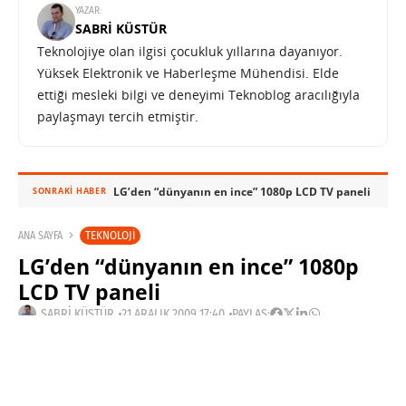
YAZAR:
SABRI KÜSTÜR
Teknolojiye olan ilgisi çocukluk yıllarına dayanıyor.
Yüksek Elektronik ve Haberleşme Mühendisi. Elde
ettiği mesleki bilgi ve deneyimi Teknoblog aracılığıyla
paylaşmayı tercih etmiştir.
LG’den “dünyanın en ince” 1080p LCD TV paneli
SONRAKI HABER
TEKNOLOJI
ANA SAYFA
LG’den “dünyanın en ince” 1080p
LCD TV paneli
SABRI KÜSTÜR
21 ARALIK 2009 17:40
PAYLAŞ:
Haberleri Kaçırma!
Teknoblog'u Google Arama'da