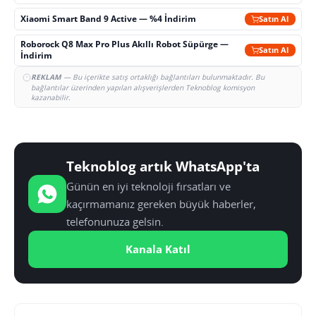
Xiaomi Smart Band 9 Active — %4 İndirim
Satın Al
Roborock Q8 Max Pro Plus Akıllı Robot Süpürge —
Satın Al
İndirim
REKLAM
— Bu içerikte satış ortaklığı bağlantıları bulunmaktadır. Bu
bağlantılar üzerinden yapılan alışverişlerden Teknoblog komisyon
kazanabilir.
Teknoblog artık WhatsApp'ta
Günün en iyi teknoloji fırsatları ve
kaçırmamanız gereken büyük haberler,
telefonunuza gelsin.
Kanala Katıl