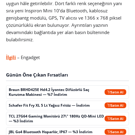
uygun hâle getirilebilir. Dört farklı renk seçeneğinin yanı
sıra yeni Inspiron Mini 10’da Bluetooth, kablosuz
genişbantg modülü, GPS, TV alıcısı ve 1366 x 768 piksel
çözünürlüklü ekran bulunuyor. Ayrıntıları yazının
devamındaki bağlantıda yer alan basın bülteninde
bulabilirsiniz.
İlgili
– Engadget
Günün Öne Çıkan Fırsatları
Braun BRHD425E Hd4.2 İyontec Difüzörlü Saç
Satın Al
Kurutma Makinesi — %7 İndirim
Schafer Fit Fry XL 5 Lt Yağsız Fritöz — İndirim
Satın Al
TCL 27G64 Gaming Monitörü 27\" 180Hz QD-Mini LED
Satın Al
— %3 İndirim
JBL Go4 Bluetooth Hoparlör, IP67 — %3 İndirim
Satın Al