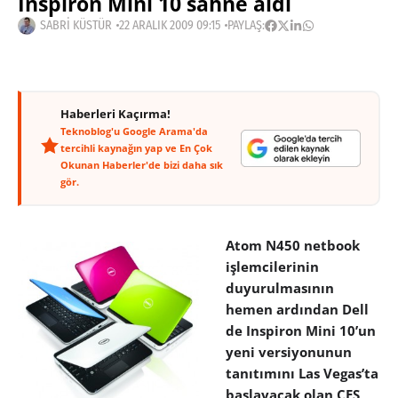
Inspiron Mini 10 sahne aldı
SABRI KÜSTÜR
22 ARALIK 2009 09:15
PAYLAŞ:
Haberleri Kaçırma!
Teknoblog'u Google Arama'da
tercihli kaynağın yap ve En Çok
Okunan Haberler'de bizi daha sık
gör.
Atom N450 netbook
işlemcilerinin
duyurulmasının
hemen ardından Dell
de Inspiron Mini 10’un
yeni versiyonunun
tanıtımını Las Vegas’ta
başlayacak olan CES