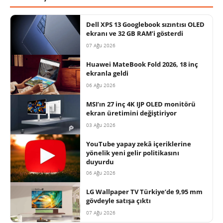
Dell XPS 13 Googlebook sızıntısı OLED
ekranı ve 32 GB RAM’i gösterdi
07 Ağu 2026
Huawei MateBook Fold 2026, 18 inç
ekranla geldi
06 Ağu 2026
MSI’ın 27 inç 4K IJP OLED monitörü
ekran üretimini değiştiriyor
03 Ağu 2026
YouTube yapay zekâ içeriklerine
yönelik yeni gelir politikasını
duyurdu
06 Ağu 2026
LG Wallpaper TV Türkiye’de 9,95 mm
gövdeyle satışa çıktı
07 Ağu 2026