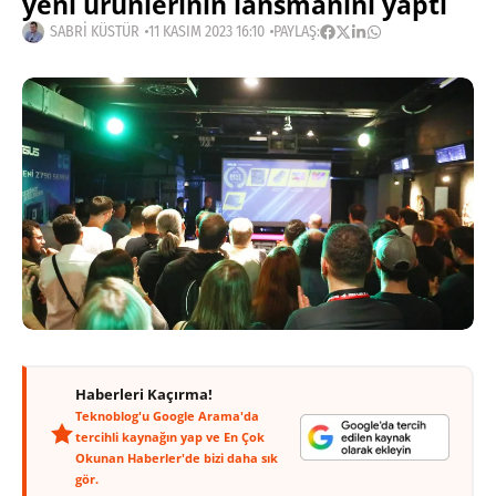
yeni ürünlerinin lansmanını yaptı
SABRI KÜSTÜR
11 KASIM 2023 16:10
PAYLAŞ:
Haberleri Kaçırma!
Teknoblog'u Google Arama'da
tercihli kaynağın yap ve En Çok
Okunan Haberler'de bizi daha sık
gör.