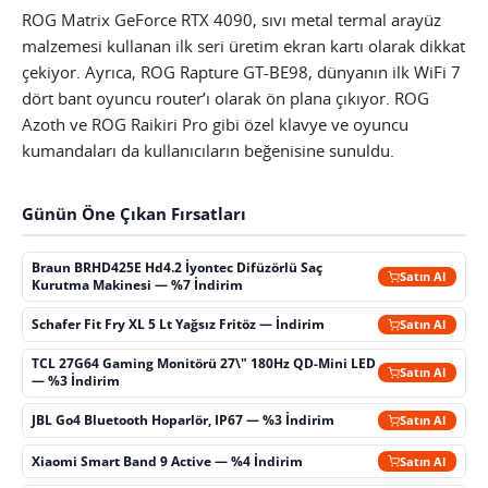
ROG Matrix GeForce RTX 4090, sıvı metal termal arayüz
malzemesi kullanan ilk seri üretim ekran kartı olarak dikkat
çekiyor. Ayrıca, ROG Rapture GT-BE98, dünyanın ilk WiFi 7
dört bant oyuncu router’ı olarak ön plana çıkıyor. ROG
Azoth ve ROG Raikiri Pro gibi özel klavye ve oyuncu
kumandaları da kullanıcıların beğenisine sunuldu.
Günün Öne Çıkan Fırsatları
Braun BRHD425E Hd4.2 İyontec Difüzörlü Saç
Satın Al
Kurutma Makinesi — %7 İndirim
Schafer Fit Fry XL 5 Lt Yağsız Fritöz — İndirim
Satın Al
TCL 27G64 Gaming Monitörü 27\" 180Hz QD-Mini LED
Satın Al
— %3 İndirim
JBL Go4 Bluetooth Hoparlör, IP67 — %3 İndirim
Satın Al
Xiaomi Smart Band 9 Active — %4 İndirim
Satın Al