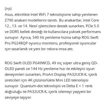
[irp]
Asus, etkinlikte Intel WiFi 7 teknolojisine sahip yenilenen
Z790 anakart modellerini tanıttı. Bu anakartlar, Intel Core
12., 13. ve 14. Nesil işlemcilere destek sunarken, PCIe 5.0
ve DDR5 bellek desteği ile kullanıcılara yüksek performans
sunuyor. Ayrıca, 540 Hz yenileme hızına sahip ROG Swift
Pro PG248QP oyuncu monitörü, profesyonel oyuncular
için tasarlandı ve yeni bir rekora imza attı.
ROG Swift OLED PG49WCD, 49 inç süper ultra geniş QD-
OLED paneli ve 144 Hz yenileme hızı ile etkileyici oyun
deneyimleri sunarken, ProArt Display PA32UCR-K, içerik
üreticileri için 4K çözünürlükte Mini LED teknolojisi
sunuyor. Quantum-dot teknolojisi ve Delta E < 1 renk
doğruluğu ile PA32UCR-K, içerik izlemeyi yepyeni bir
seviyeye taşıyor.