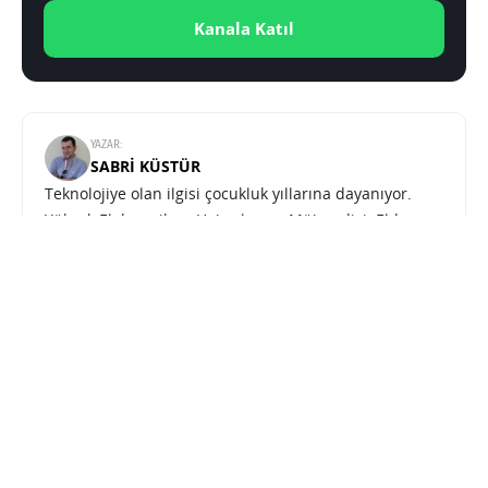
Kanala Katıl
YAZAR:
SABRI KÜSTÜR
Teknolojiye olan ilgisi çocukluk yıllarına dayanıyor.
Yüksek Elektronik ve Haberleşme Mühendisi. Elde
ettiği mesleki bilgi ve deneyimi Teknoblog aracılığıyla
paylaşmayı tercih etmiştir.
Huawei Online Mağaza’da 11.11’e özel ürün teklifleri var
SONRAKI HABER
FIRSATLAR
ANA SAYFA
Huawei Online Mağaza’da 11.11’e
özel ürün teklifleri var