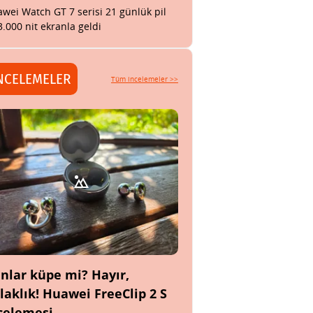
wei Watch GT 7 serisi 21 günlük pil
3.000 nit ekranla geldi
NCELEMELER
Tüm incelemeler >>
nlar küpe mi? Hayır,
laklık! Huawei FreeClip 2 S
celemesi