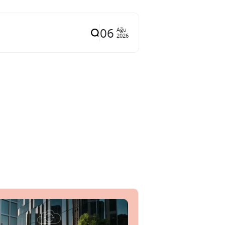
06
Ağu
2026