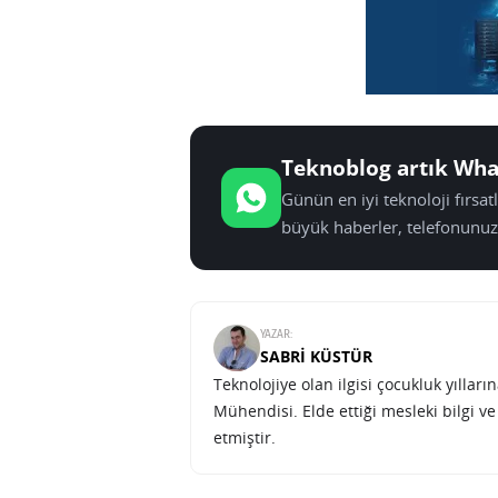
Teknoblog artık Wha
Günün en iyi teknoloji fırsa
büyük haberler, telefonunuz
YAZAR:
SABRI KÜSTÜR
Teknolojiye olan ilgisi çocukluk yılla
Mühendisi. Elde ettiği mesleki bilgi v
etmiştir.