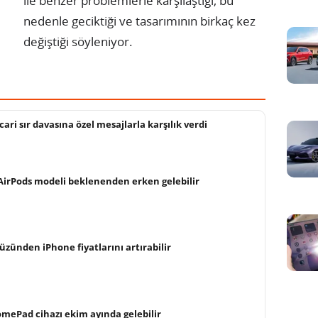
ile benzer problemlerle karşılaştığı, bu
nedenle geciktiği ve tasarımının birkaç kez
değiştiği söyleniyor.
cari sır davasına özel mesajlarla karşılık verdi
AirPods modeli beklenenden erken gelebilir
yüzünden iPhone fiyatlarını artırabilir
omePad cihazı ekim ayında gelebilir