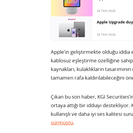
29 Tem 2026
Apple Upgrade duy
28 Tem 2026
Apple’ın geliştirmekte olduğu iddia e
kablosuz eşleştirme özelliğine sahi
kaynakları, kulaklıkların tasarımın
tamamen rafa kaldırılabileceğini ön
Çıkan bu son haber, KGI Securities’
ortaya attığı bir iddiayı destekliyor
kullanışlı ve daha iyi ses kalitesi sun
sürmüştü
.