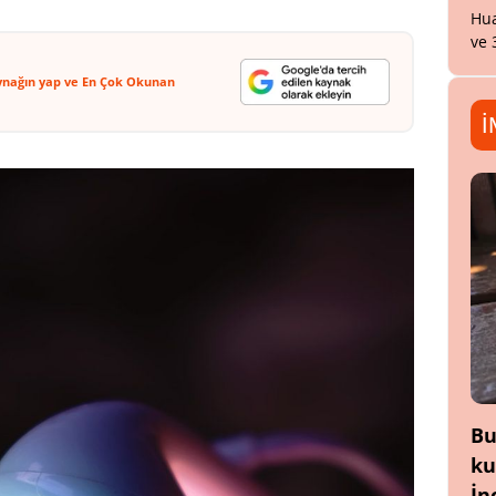
Hua
ve 
ynağın yap ve En Çok Okunan
İ
Bu
ku
İn