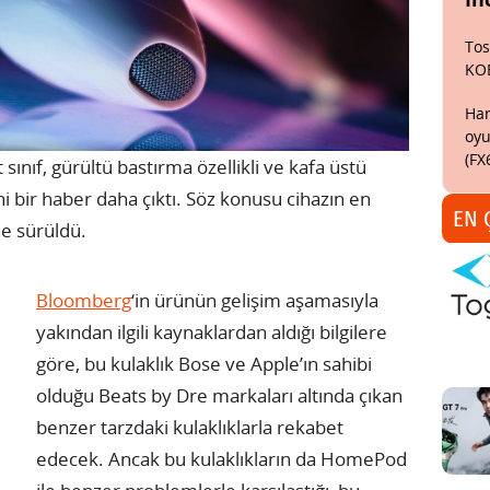
Tos
KO
Har
oyu
(FX
sınıf, gürültü bastırma özellikli ve kafa üstü
ni bir haber daha çıktı. Söz konusu cihazın en
EN 
ne sürüldü.
Bloomberg
‘in ürünün gelişim aşamasıyla
yakından ilgili kaynaklardan aldığı bilgilere
göre, bu kulaklık Bose ve Apple’ın sahibi
olduğu Beats by Dre markaları altında çıkan
benzer tarzdaki kulaklıklarla rekabet
edecek. Ancak bu kulaklıkların da HomePod