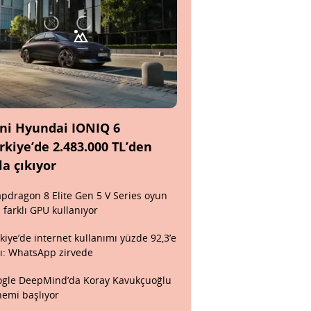
ni Hyundai IONIQ 6
rkiye’de 2.483.000 TL’den
la çıkıyor
pdragon 8 Elite Gen 5 V Series oyun
n farklı GPU kullanıyor
kiye’de internet kullanımı yüzde 92,3’e
tı: WhatsApp zirvede
gle DeepMind’da Koray Kavukçuoğlu
emi başlıyor