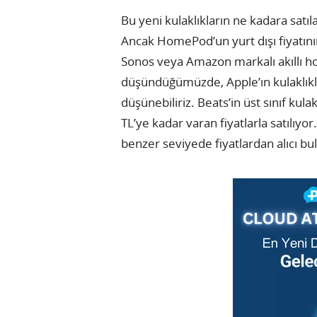
Bu yeni kulaklıkların ne kadara satı
Ancak HomePod’un yurt dışı fiyatın
Sonos veya Amazon markalı akıllı ho
düşündüğümüzde, Apple’ın kulaklıkla
düşünebiliriz. Beats’in üst sınıf kul
TL’ye kadar varan fiyatlarla satılıyo
benzer seviyede fiyatlardan alıcı bu