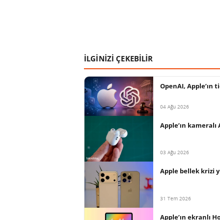
İLGİNİZİ ÇEKEBİLİR
OpenAI, Apple’ın ti
04 Ağu 2026
Apple’ın kameralı 
03 Ağu 2026
Apple bellek krizi 
31 Tem 2026
Apple’ın ekranlı H