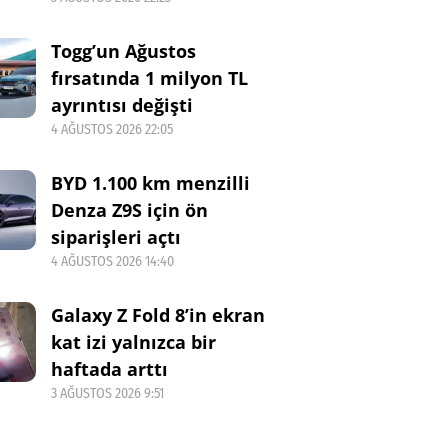
Togg’un Ağustos
fırsatında 1 milyon TL
ayrıntısı değişti
4 AĞUSTOS 2026 22:05
BYD 1.100 km menzilli
Denza Z9S için ön
siparişleri açtı
4 AĞUSTOS 2026 14:40
Galaxy Z Fold 8’in ekran
kat izi yalnızca bir
haftada arttı
3 AĞUSTOS 2026 9:51