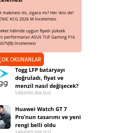
t makinesi mi, ızgara mı? Her ikisi de!
ENIC KCG 2026 M İncelemesi
eket hâlinde uygun fiyatlı yüksek
n performansı! ASUS TUF Gaming F16
607VJB) İncelemesi
ÇOK OKUNANLAR
Togg LFP bataryayı
doğruladı, fiyat ve
menzil nasıl değişecek?
5 AĞUSTOS 2026 12:45
Huawei Watch GT 7
Pro’nun tasarımı ve yeni
rengi belli oldu
3 AĞUSTOS 2026 22:23