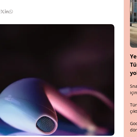
Ye
Tü
yo
Sna
içi
Tür
çık
Goo
dön