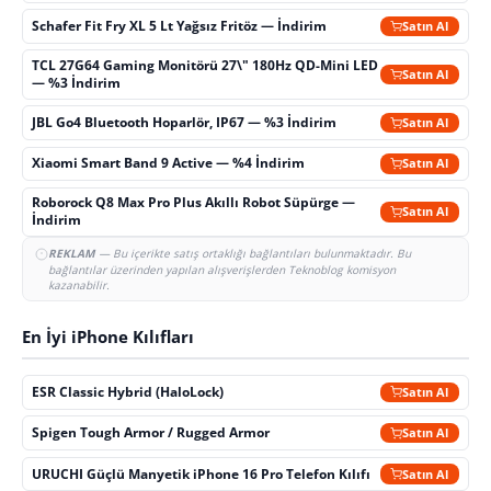
Schafer Fit Fry XL 5 Lt Yağsız Fritöz — İndirim
Satın Al
TCL 27G64 Gaming Monitörü 27\" 180Hz QD-Mini LED
Satın Al
— %3 İndirim
JBL Go4 Bluetooth Hoparlör, IP67 — %3 İndirim
Satın Al
Xiaomi Smart Band 9 Active — %4 İndirim
Satın Al
Roborock Q8 Max Pro Plus Akıllı Robot Süpürge —
Satın Al
İndirim
REKLAM
— Bu içerikte satış ortaklığı bağlantıları bulunmaktadır. Bu
bağlantılar üzerinden yapılan alışverişlerden Teknoblog komisyon
kazanabilir.
En İyi iPhone Kılıfları
ESR Classic Hybrid (HaloLock)
Satın Al
Spigen Tough Armor / Rugged Armor
Satın Al
URUCHI Güçlü Manyetik iPhone 16 Pro Telefon Kılıfı
Satın Al