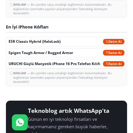
REKLAM
— Bu içerikte satış ortaklığı bağlantıları bulunmaktadır. Bu
bağlantılar üzerinden yapılan alışverişlerden Teknoblog komisyon
kazanabilir.
En İyi iPhone Kılıfları
ESR Classic Hybrid (HaloLock)
Satın Al
Spigen Tough Armor / Rugged Armor
Satın Al
URUCHI Güçlü Manyetik iPhone 16 Pro Telefon Kılıfı
Satın Al
REKLAM
— Bu içerikte satış ortaklığı bağlantıları bulunmaktadır. Bu
bağlantılar üzerinden yapılan alışverişlerden Teknoblog komisyon
kazanabilir.
Teknoblog artık WhatsApp'ta
Günün en iyi teknoloji fırsatları ve
kaçırmamanız gereken büyük haberler,