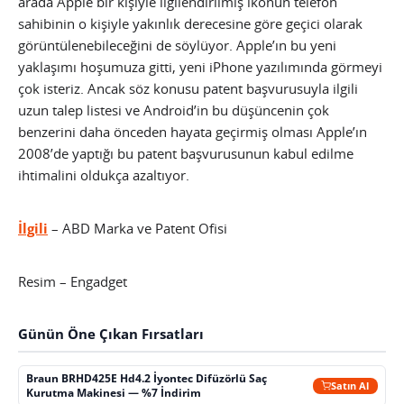
arada Apple bir kişiyle ilgilendirilmiş ikonun telefon
sahibinin o kişiyle yakınlık derecesine göre geçici olarak
görüntülenebileceğini de söylüyor. Apple’ın bu yeni
yaklaşımı hoşumuza gitti, yeni iPhone yazılımında görmeyi
çok isteriz. Ancak söz konusu patent başvurusuyla ilgili
uzun talep listesi ve Android’in bu düşüncenin çok
benzerini daha önceden hayata geçirmiş olması Apple’ın
2008’de yaptığı bu patent başvurusunun kabul edilme
ihtimalini oldukça azaltıyor.
İlgili
– ABD Marka ve Patent Ofisi
Resim – Engadget
Günün Öne Çıkan Fırsatları
Braun BRHD425E Hd4.2 İyontec Difüzörlü Saç
Satın Al
Kurutma Makinesi — %7 İndirim