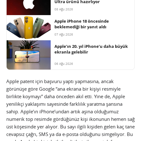
Ultra ürünü hazırlıyor
08 Ağu 2026
Apple iPhone 18 öncesinde
beklemediği bir yanıt aldı
07 Ağu 2026
Apple’ın 20. yıl iPhone’u daha büyük
ekranla gelebilir
06 Ağu 2026
Apple patent için başvuru yaptı yapmasına, ancak
görünüşe göre Google “ana ekrana bir kişiyi resmiyle
birlikte koymayı” daha önceden akıl etti. Yine de, Apple
yenilikçi yaklaşımı sayesinde farklılık yaratma şansına
sahip. Apple’ın iPhone’undan artık aşina olduğumuz
numerik top resimde gördüğünüz kişi ikonunun hemen sağ
üst köşesinde yer alıyor. Bu sayı ilgili kişiden gelen kaç tane
cevapsız çağrı, SMS ya da e-posta olduğunu simgeliyor. Bu