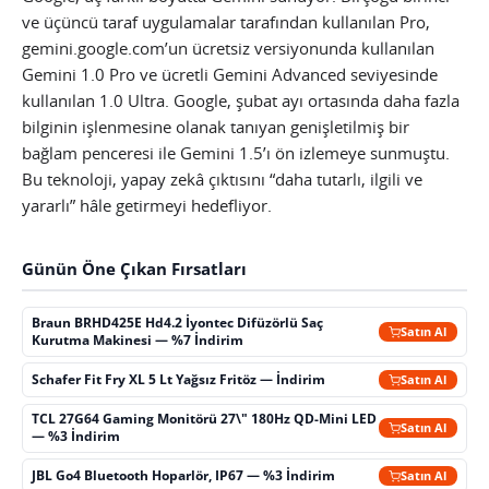
ve üçüncü taraf uygulamalar tarafından kullanılan Pro,
gemini.google.com’un ücretsiz versiyonunda kullanılan
Gemini 1.0 Pro ve ücretli Gemini Advanced seviyesinde
kullanılan 1.0 Ultra. Google, şubat ayı ortasında daha fazla
bilginin işlenmesine olanak tanıyan genişletilmiş bir
bağlam penceresi ile Gemini 1.5’ı ön izlemeye sunmuştu.
Bu teknoloji, yapay zekâ çıktısını “daha tutarlı, ilgili ve
yararlı” hâle getirmeyi hedefliyor.
Günün Öne Çıkan Fırsatları
Braun BRHD425E Hd4.2 İyontec Difüzörlü Saç
Satın Al
Kurutma Makinesi — %7 İndirim
Schafer Fit Fry XL 5 Lt Yağsız Fritöz — İndirim
Satın Al
TCL 27G64 Gaming Monitörü 27\" 180Hz QD-Mini LED
Satın Al
— %3 İndirim
JBL Go4 Bluetooth Hoparlör, IP67 — %3 İndirim
Satın Al