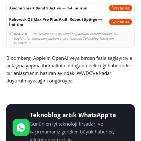
Xiaomi Smart Band 9 Active — %4 İndirim
Satın Al
Roborock Q8 Max Pro Plus Akıllı Robot Süpürge —
Satın Al
İndirim
REKLAM
— Bu içerikte satış ortaklığı bağlantıları bulunmaktadır. Bu
bağlantılar üzerinden yapılan alışverişlerden Teknoblog komisyon
kazanabilir.
Bloomberg, Apple’ın OpenAI veya birden fazla sağlayıcıyla
anlaşma yapma ihtimalinin olduğunu belirttiği haberinde,
bir anlaşmanın haziran ayındaki WWDC’ye kadar
duyurulmayacağını öngörüyor.
Teknoblog artık WhatsApp'ta
Günün en iyi teknoloji fırsatları ve
kaçırmamanız gereken büyük haberler,
telefonunuza gelsin.