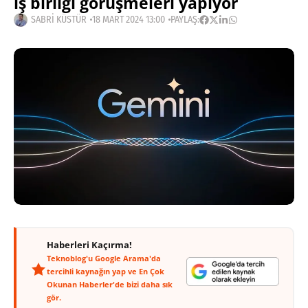
iş birliği görüşmeleri yapıyor
SABRI KÜSTÜR
18 MART 2024 13:00
PAYLAŞ:
Haberleri Kaçırma!
Teknoblog'u Google Arama'da
tercihli kaynağın yap ve En Çok
Okunan Haberler'de bizi daha sık
gör.