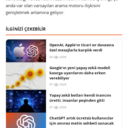
anda var olan varsayılan arama motoru ilişkisini
genişletmek anlamına geliyor.
İLGİNİZİ ÇEKEBİLİR
OpenAI, Apple’ın ticari sır davasına
özel mesajlarla karşılık verdi
04 Ağu 2026
Google’ın yeni yapay zekâ modeli
kasırga uyarılarını daha erken
verebiliyor
07 Ağu 2026
Yapay zekâ botları kendi inancını
üretti, insanlar peşinden gitti
07 Ağu 2026
ChatGPT artık ücretsiz kullanıcılar
için sınırsız metin sohbeti sunacak