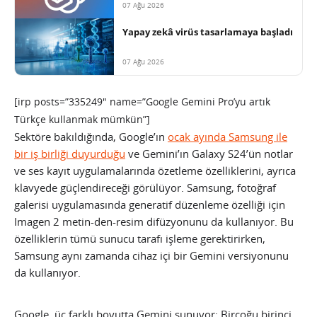
07 Ağu 2026
Yapay zekâ virüs tasarlamaya başladı
07 Ağu 2026
[irp posts=”335249″ name=”Google Gemini Pro’yu artık
Türkçe kullanmak mümkün”]
Sektöre bakıldığında, Google’ın
ocak ayında Samsung ile
bir iş birliği duyurduğu
ve Gemini’ın Galaxy S24’ün notlar
ve ses kayıt uygulamalarında özetleme özelliklerini, ayrıca
klavyede güçlendireceği görülüyor. Samsung, fotoğraf
galerisi uygulamasında generatif düzenleme özelliği için
Imagen 2 metin-den-resim difüzyonunu da kullanıyor. Bu
özelliklerin tümü sunucu tarafı işleme gerektirirken,
Samsung aynı zamanda cihaz içi bir Gemini versiyonunu
da kullanıyor.
Google, üç farklı boyutta Gemini sunuyor: Birçoğu birinci