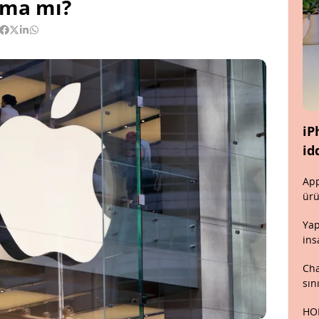
şma mı?
iP
id
App
ürü
Yap
ins
Cha
sın
HON