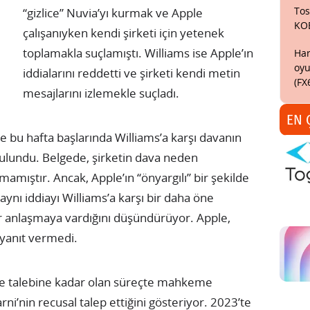
Tos
“gizlice” Nuvia’yı kurmak ve Apple
KO
çalışanıyken kendi şirketi için yetenek
toplamakla suçlamıştı. Williams ise Apple’ın
Har
oyu
iddialarını reddetti ve şirketi kendi metin
(FX
mesajlarını izlemekle suçladı.
EN 
le bu hafta başlarında Williams’a karşı davanın
bulundu. Belgede, şirketin dava neden
amıştır. Ancak, Apple’ın “önyargılı” bir şekilde
aynı iddiayı Williams’a karşı bir daha öne
ir anlaşmaya vardığını düşündürüyor. Apple,
yanıt vermedi.
 talebine kadar olan süreçte mahkeme
rni’nin recusal talep ettiğini gösteriyor. 2023’te