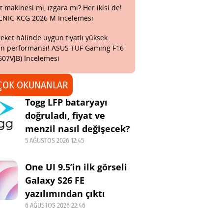
t makinesi mi, ızgara mı? Her ikisi de!
ENIC KCG 2026 M İncelemesi
eket hâlinde uygun fiyatlı yüksek
n performansı! ASUS TUF Gaming F16
607VJB) İncelemesi
ÇOK OKUNANLAR
Togg LFP bataryayı
doğruladı, fiyat ve
menzil nasıl değişecek?
5 AĞUSTOS 2026 12:45
One UI 9.5’in ilk görseli
Galaxy S26 FE
yazılımından çıktı
6 AĞUSTOS 2026 22:46