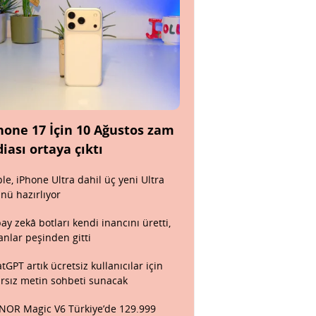
hone 17 İçin 10 Ağustos zam
diası ortaya çıktı
le, iPhone Ultra dahil üç yeni Ultra
nü hazırlıyor
ay zekâ botları kendi inancını üretti,
anlar peşinden gitti
tGPT artık ücretsiz kullanıcılar için
ırsız metin sohbeti sunacak
OR Magic V6 Türkiye’de 129.999