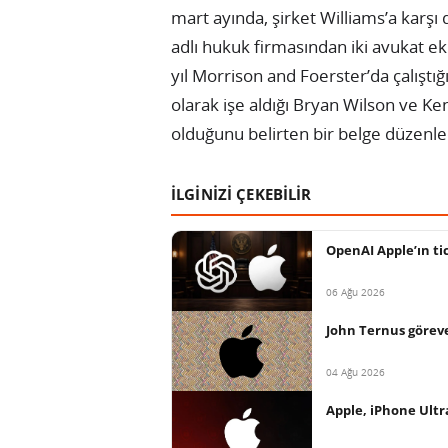
mart ayında, şirket Williams’a karş
adlı hukuk firmasından iki avukat ek
yıl Morrison and Foerster’da çalıştığ
olarak işe aldığı Bryan Wilson ve Ken
olduğunu belirten bir belge düzenle
İLGİNİZİ ÇEKEBİLİR
OpenAI Apple’ın tica
06 Ağu 2026
John Ternus göreve
04 Ağu 2026
Apple, iPhone Ultr