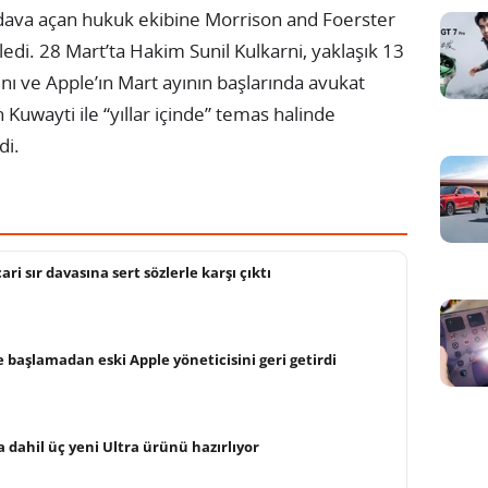
ı dava açan hukuk ekibine Morrison and Foerster
ledi. 28 Mart’ta Hakim Sunil Kulkarni, yaklaşık 13
ını ve Apple’ın Mart ayının başlarında avukat
 Kuwayti ile “yıllar içinde” temas halinde
di.
ri sır davasına sert sözlerle karşı çıktı
 başlamadan eski Apple yöneticisini geri getirdi
a dahil üç yeni Ultra ürünü hazırlıyor