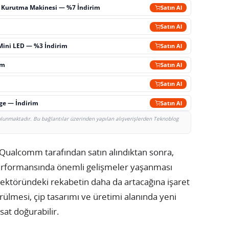
ç Kurutma Makinesi — %7 İndirim
Satın Al
m
Satın Al
Mini LED — %3 İndirim
Satın Al
im
Satın Al
Satın Al
rge — İndirim
Satın Al
bulunmaktadır. Bu bağlantılar üzerinden yapılan alışverişlerden Teknoblog
, Qualcomm tarafından satın alındıktan sonra,
performansında önemli gelişmeler yaşanması
ektöründeki rekabetin daha da artacağına işaret
rülmesi, çip tasarımı ve üretimi alanında yeni
rsat doğurabilir.