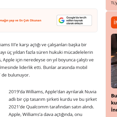
TL’
ynağın yap ve En Çok Okunan
İ
ams III’e karşı açtığı ve çalışanları başka bir
avayı üç yıldan fazla süren hukuki mücadelelerin
 Apple için neredeyse on yıl boyunca çalıştı ve
ilmesinde liderlik etti. Bunlar arasında mobil
A7 de bulunuyor.
2019’da Williams, Apple’dan ayrılarak Nuvia
Bu
adlı bir çip tasarım şirketi kurdu ve bu şirket
ku
2021’de Qualcomm tarafından satın alındı.
İn
Apple, Williams’a dava açtığında, onu