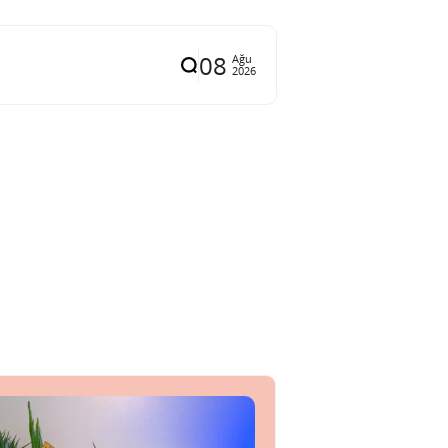
08
Ağu
2026