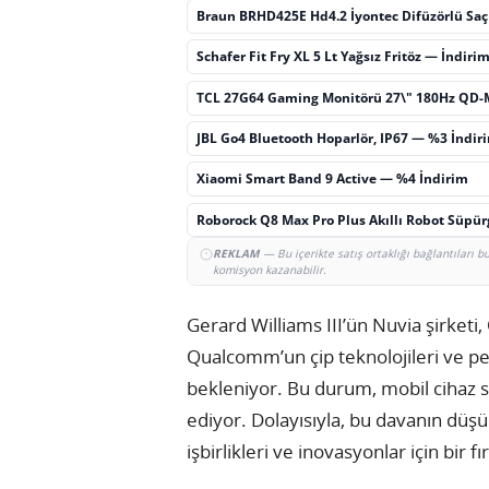
Braun BRHD425E Hd4.2 İyontec Difüzörlü Sa
Schafer Fit Fry XL 5 Lt Yağsız Fritöz — İndiri
TCL 27G64 Gaming Monitörü 27\" 180Hz QD-
JBL Go4 Bluetooth Hoparlör, IP67 — %3 İndir
Xiaomi Smart Band 9 Active — %4 İndirim
Roborock Q8 Max Pro Plus Akıllı Robot Süpü
REKLAM
— Bu içerikte satış ortaklığı bağlantıları 
komisyon kazanabilir.
Gerard Williams III’ün Nuvia şirketi
Qualcomm’un çip teknolojileri ve 
bekleniyor. Bu durum, mobil cihaz s
ediyor. Dolayısıyla, bu davanın düşü
işbirlikleri ve inovasyonlar için bir fı