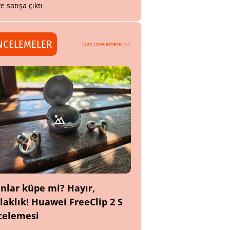
ye satışa çıktı
NCELEMELER
Tüm incelemeler >>
nlar küpe mi? Hayır,
laklık! Huawei FreeClip 2 S
celemesi