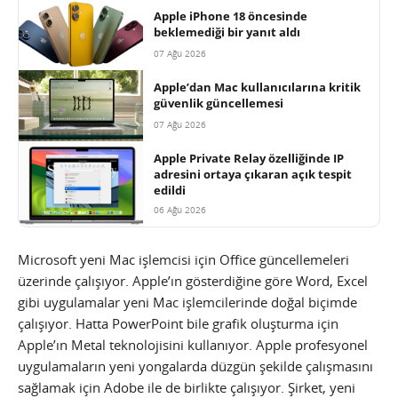
Apple iPhone 18 öncesinde
beklemediği bir yanıt aldı
07 Ağu 2026
Apple’dan Mac kullanıcılarına kritik
güvenlik güncellemesi
07 Ağu 2026
Apple Private Relay özelliğinde IP
adresini ortaya çıkaran açık tespit
edildi
06 Ağu 2026
Microsoft yeni Mac işlemcisi için Office güncellemeleri
üzerinde çalışıyor. Apple’ın gösterdiğine göre Word, Excel
gibi uygulamalar yeni Mac işlemcilerinde doğal biçimde
çalışıyor. Hatta PowerPoint bile grafik oluşturma için
Apple’ın Metal teknolojisini kullanıyor. Apple profesyonel
uygulamaların yeni yongalarda düzgün şekilde çalışmasını
sağlamak için Adobe ile de birlikte çalışıyor. Şirket, yeni