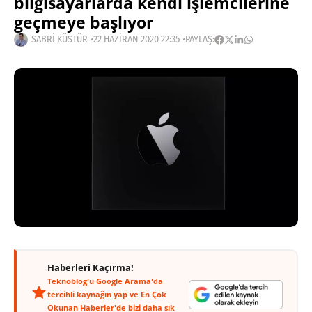
bilgisayarlarda kendi işlemcilerine
geçmeye başlıyor
SABRI KÜSTÜR
22 HAZIRAN 2020 22:35
PAYLAŞ:
Haberleri Kaçırma!
Teknoblog'u Google Arama'da
tercihli kaynağın yap ve En Çok
Okunan Haberler'de bizi daha sık