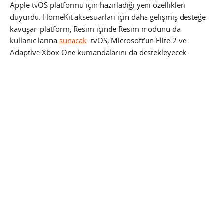
Apple tvOS platformu için hazırladığı yeni özellikleri
duyurdu. HomeKit aksesuarları için daha gelişmiş desteğe
kavuşan platform, Resim içinde Resim modunu da
kullanıcılarına
sunacak
. tvOS, Microsoft’un Elite 2 ve
Adaptive Xbox One kumandalarını da destekleyecek.
tvOS’in yeniliklerinden biri olan Kontrol Merkezi arayüzü,