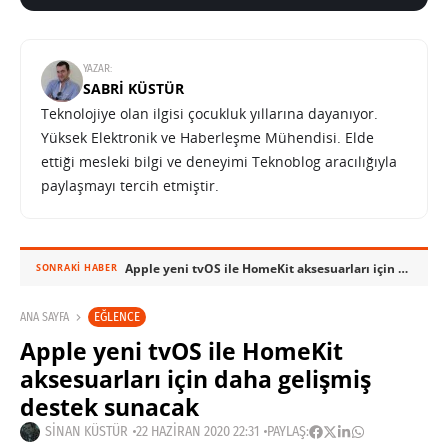
YAZAR:
SABRI KÜSTÜR
Teknolojiye olan ilgisi çocukluk yıllarına dayanıyor.
Yüksek Elektronik ve Haberleşme Mühendisi. Elde
ettiği mesleki bilgi ve deneyimi Teknoblog aracılığıyla
paylaşmayı tercih etmiştir.
Apple yeni tvOS ile HomeKit aksesuarları için daha gelişmiş destek sunacak
SONRAKI HABER
EĞLENCE
ANA SAYFA
Apple yeni tvOS ile HomeKit
aksesuarları için daha gelişmiş
destek sunacak
SINAN KÜSTÜR
22 HAZIRAN 2020 22:31
PAYLAŞ: