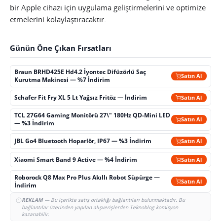
bir Apple cihazı için uygulama geliştirmelerini ve optimize
etmelerini kolaylaştıracaktır.
Günün Öne Çıkan Fırsatları
Braun BRHD425E Hd4.2 İyontec Difüzörlü Saç
Satın Al
Kurutma Makinesi — %7 İndirim
Schafer Fit Fry XL 5 Lt Yağsız Fritöz — İndirim
Satın Al
TCL 27G64 Gaming Monitörü 27\" 180Hz QD-Mini LED
Satın Al
— %3 İndirim
JBL Go4 Bluetooth Hoparlör, IP67 — %3 İndirim
Satın Al
Xiaomi Smart Band 9 Active — %4 İndirim
Satın Al
Roborock Q8 Max Pro Plus Akıllı Robot Süpürge —
Satın Al
İndirim
REKLAM
— Bu içerikte satış ortaklığı bağlantıları bulunmaktadır. Bu
bağlantılar üzerinden yapılan alışverişlerden Teknoblog komisyon
kazanabilir.