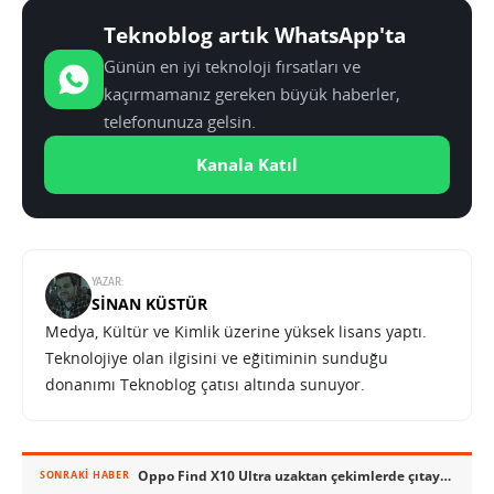
Teknoblog artık WhatsApp'ta
Günün en iyi teknoloji fırsatları ve
kaçırmamanız gereken büyük haberler,
telefonunuza gelsin.
Kanala Katıl
YAZAR:
SINAN KÜSTÜR
Medya, Kültür ve Kimlik üzerine yüksek lisans yaptı.
Teknolojiye olan ilgisini ve eğitiminin sunduğu
donanımı Teknoblog çatısı altında sunuyor.
Oppo Find X10 Ultra uzaktan çekimlerde çıtayı yükseltebilir
SONRAKI HABER