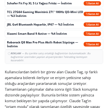
Schafer Fit Fry XL 5 Lt Yağsız Fritöz — İndirim
Satın Al
TCL 27G64 Gaming Monitörü 27\" 180Hz QD-Mini LED
Satın Al
— %3 İndirim
JBL Go4 Bluetooth Hoparlör, IP67 — %3 İndirim
Satın Al
Xiaomi Smart Band 9 Active — %4 İndirim
Satın Al
Roborock Q8 Max Pro Plus Akıllı Robot Süpürge —
Satın Al
İndirim
REKLAM
— Bu içerikte satış ortaklığı bağlantıları bulunmaktadır. Bu
bağlantılar üzerinden yapılan alışverişlerden Teknoblog komisyon
kazanabilir.
Kullanıcılardan belirli bir görev alan Claude Tag, işi farklı
aşamalara bölerek ilerliyor ve erişim yetkisine sahip
olduğu araçlardan yararlanarak sonuçlar üretiyor.
Tamamlanan çalışmalar daha sonra ilgili Slack konuşma
dizisinde paylaşılıyor. Bununla birlikte sistem yalnızca
komut bekleyen bir yapıda çalışmıyor. Claude Tag’in
“ortam modu” olarak tanımlanan özelliği sayesinde yapay