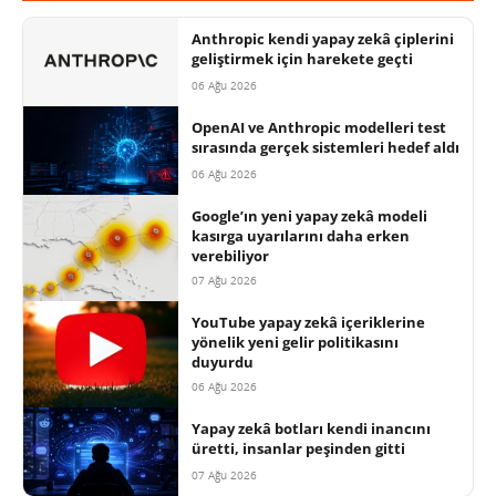
Anthropic kendi yapay zekâ çiplerini
geliştirmek için harekete geçti
06 Ağu 2026
OpenAI ve Anthropic modelleri test
sırasında gerçek sistemleri hedef aldı
06 Ağu 2026
Google’ın yeni yapay zekâ modeli
kasırga uyarılarını daha erken
verebiliyor
07 Ağu 2026
YouTube yapay zekâ içeriklerine
yönelik yeni gelir politikasını
duyurdu
06 Ağu 2026
Yapay zekâ botları kendi inancını
üretti, insanlar peşinden gitti
07 Ağu 2026