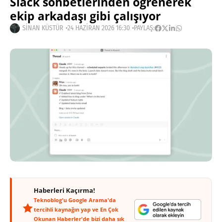
Slack sohbetlerinden öğrenerek
ekip arkadaşı gibi çalışıyor
SINAN KÜSTÜR
24 HAZIRAN 2026 16:30
PAYLAŞ:
Haberleri Kaçırma!
Teknoblog'u Google Arama'da
tercihli kaynağın yap ve En Çok
Okunan Haberler'de bizi daha sık