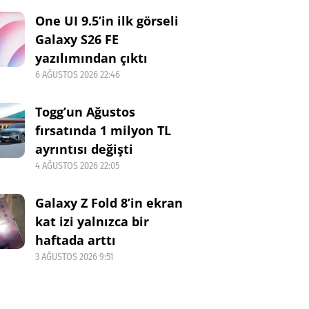
One UI 9.5’in ilk görseli
Galaxy S26 FE
yazılımından çıktı
6 AĞUSTOS 2026 22:46
Togg’un Ağustos
fırsatında 1 milyon TL
ayrıntısı değişti
4 AĞUSTOS 2026 22:05
Galaxy Z Fold 8’in ekran
kat izi yalnızca bir
haftada arttı
3 AĞUSTOS 2026 9:51