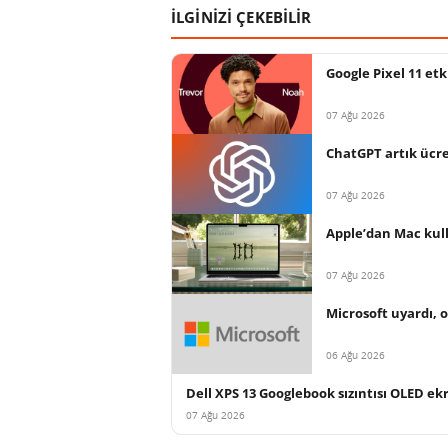
İLGİNİZİ ÇEKEBİLİR
Google Pixel 11 et
07 Ağu 2026
ChatGPT artık ücret
07 Ağu 2026
Apple’dan Mac kull
07 Ağu 2026
Microsoft uyardı, o
06 Ağu 2026
Dell XPS 13 Googlebook sızıntısı OLED ek
07 Ağu 2026