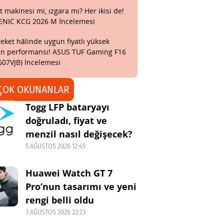
t makinesi mi, ızgara mı? Her ikisi de!
ENIC KCG 2026 M İncelemesi
eket hâlinde uygun fiyatlı yüksek
n performansı! ASUS TUF Gaming F16
607VJB) İncelemesi
ÇOK OKUNANLAR
Togg LFP bataryayı
doğruladı, fiyat ve
menzil nasıl değişecek?
5 AĞUSTOS 2026 12:45
Huawei Watch GT 7
Pro’nun tasarımı ve yeni
rengi belli oldu
3 AĞUSTOS 2026 22:23