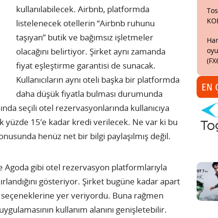
kullanılabilecek. Airbnb, platformda
Tos
KO
listelenecek otellerin “Airbnb ruhunu
taşıyan” butik ve bağımsız işletmeler
Har
oyu
olacağını belirtiyor. Şirket aynı zamanda
(FX
fiyat eşleştirme garantisi de sunacak.
Kullanıcıların aynı oteli başka bir platformda
EN 
daha düşük fiyatla bulması durumunda
ında seçili otel rezervasyonlarında kullanıcıya
k yüzde 15’e kadar kredi verilecek. Ne var ki bu
onusunda henüz net bir bilgi paylaşılmış değil.
 Agoda gibi otel rezervasyon platformlarıyla
landığını gösteriyor. Şirket bugüne kadar apart
ma seçeneklerine yer veriyordu. Buna rağmen
ygulamasının kullanım alanını genişletebilir.