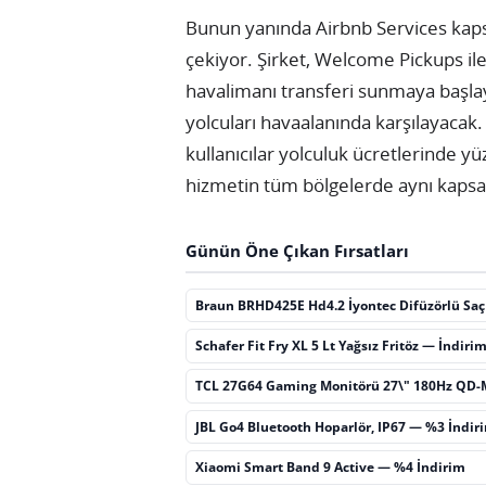
Bunun yanında Airbnb Services kapsa
çekiyor. Şirket, Welcome Pickups ile
havalimanı transferi sunmaya başlay
yolcuları havaalanında karşılayacak
kullanıcılar yolculuk ücretlerinde 
hizmetin tüm bölgelerde aynı kaps
Günün Öne Çıkan Fırsatları
Braun BRHD425E Hd4.2 İyontec Difüzörlü Sa
Schafer Fit Fry XL 5 Lt Yağsız Fritöz — İndiri
TCL 27G64 Gaming Monitörü 27\" 180Hz QD-
JBL Go4 Bluetooth Hoparlör, IP67 — %3 İndir
Xiaomi Smart Band 9 Active — %4 İndirim