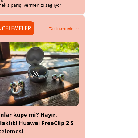
ek siparişi vermenizi sağlıyor
NCELEMELER
Tüm incelemeler >>
nlar küpe mi? Hayır,
laklık! Huawei FreeClip 2 S
celemesi