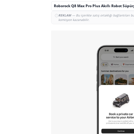
Roborock Q8 Max Pro Plus Akıllı Robot Süpü
REKLAM
— Bu içerikte satış ortaklığı bağlantıları 
komisyon kazanabilir.