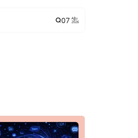
07
Ağu
2026