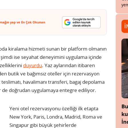
yem
ynağın yap ve En Çok Okunan
İ
 oda kiralama hizmeti sunan bir platform olmanın
şimdi ise seyahat deneyimini uygulama içinde
elliklerini
duyurdu
. Yaz aylarından itibaren
nden butik ve bağımsız oteller için rezervasyon
teslimatı, havalimanı transferi, bagaj depolama
ler de doğrudan uygulamaya entegre ediliyor.
Bu
Yeni otel rezervasyonu özelliği ilk etapta
ku
New York, Paris, Londra, Madrid, Roma ve
İn
Singapur gibi büyük şehirlerde