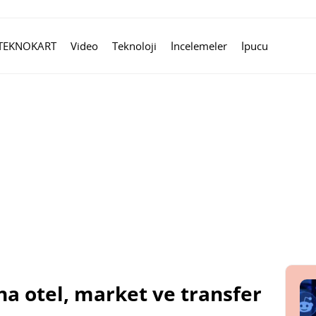
TEKNOKART
Video
Teknoloji
İncelemeler
İpucu
na otel, market ve transfer