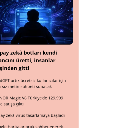
pay zekâ botları kendi
ancını üretti, insanlar
şinden gitti
tGPT artık ücretsiz kullanıcılar için
ırsız metin sohbeti sunacak
OR Magic V6 Türkiye’de 129.999
ye satışa çıktı
ay zekâ virüs tasarlamaya başladı
gle Haritalar artık sohbet ederek