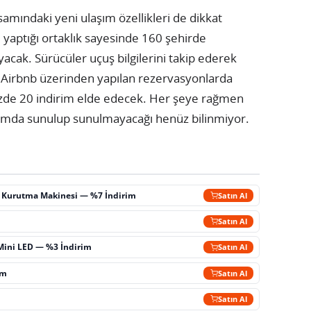
mındaki yeni ulaşım özellikleri de dikkat
 yaptığı ortaklık sayesinde 160 şehirde
acak. Sürücüler uçuş bilgilerini takip ederek
. Airbnb üzerinden yapılan rezervasyonlarda
yüzde 20 indirim elde edecek. Her şeye rağmen
amda sunulup sunulmayacağı henüz bilinmiyor.
ç Kurutma Makinesi — %7 İndirim
Satın Al
m
Satın Al
Mini LED — %3 İndirim
Satın Al
im
Satın Al
Satın Al