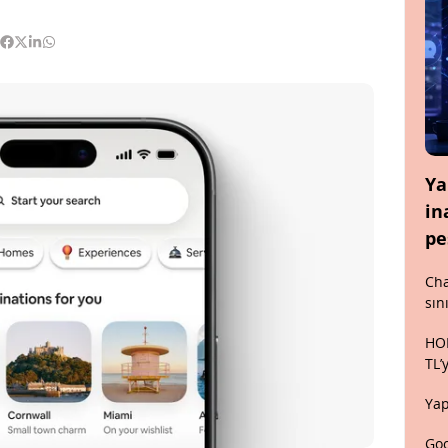
Ya
in
pe
Cha
sın
HON
TL’
Yap
Goo