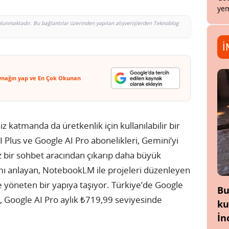
yem
bulunmaktadır. Bu bağlantılar üzerinden yapılan alışverişlerden Teknoblog
İ
ynağın yap ve En Çok Okunan
 katmanda da üretkenlik için kullanılabilir bir
 Plus ve Google AI Pro abonelikleri, Gemini’yi
z bir sohbet aracından çıkarıp daha büyük
amı anlayan, NotebookLM ile projeleri düzenleyen
de yöneten bir yapıya taşıyor. Türkiye’de Google
Bu
en, Google AI Pro aylık ₺719,99 seviyesinde
ku
İn