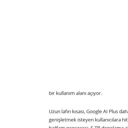
bir kullanım alanı açıyor.
Uzun lafın kısası, Google AI Plus dah
genişletmek isteyen kullanıcılara hi
bağlam penceresi, 5 TB depolama ala