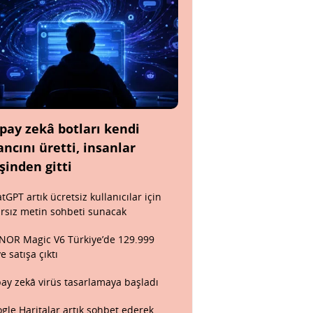
pay zekâ botları kendi
ancını üretti, insanlar
şinden gitti
tGPT artık ücretsiz kullanıcılar için
ırsız metin sohbeti sunacak
OR Magic V6 Türkiye’de 129.999
ye satışa çıktı
ay zekâ virüs tasarlamaya başladı
gle Haritalar artık sohbet ederek