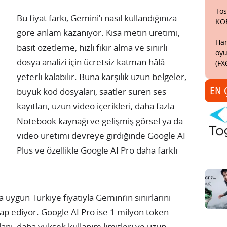
Tos
Bu fiyat farkı, Gemini’ı nasıl kullandığınıza
KO
göre anlam kazanıyor. Kısa metin üretimi,
Har
basit özetleme, hızlı fikir alma ve sınırlı
oyu
dosya analizi için ücretsiz katman hâlâ
(FX
yeterli kalabilir. Buna karşılık uzun belgeler,
EN 
büyük kod dosyaları, saatler süren ses
kayıtları, uzun video içerikleri, daha fazla
Notebook kaynağı ve gelişmiş görsel ya da
video üretimi devreye girdiğinde Google AI
Plus ve özellikle Google AI Pro daha farklı
a uygun Türkiye fiyatıyla Gemini’ın sınırlarını
tap ediyor. Google AI Pro ise 1 milyon token
nı, daha yüksek kullanım limitleri ve uzun