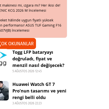
t makinesi mi, ızgara mı? Her ikisi de!
ENIC KCG 2026 M İncelemesi
eket hâlinde uygun fiyatlı yüksek
n performansı! ASUS TUF Gaming F16
607VJB) İncelemesi
ÇOK OKUNANLAR
Togg LFP bataryayı
doğruladı, fiyat ve
menzil nasıl değişecek?
5 AĞUSTOS 2026 12:45
Huawei Watch GT 7
Pro’nun tasarımı ve yeni
rengi belli oldu
3 AĞUSTOS 2026 22:23