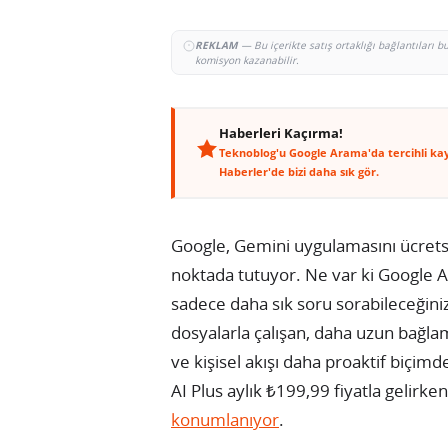
REKLAM
— Bu içerikte satış ortaklığı bağlantıları 
komisyon kazanabilir.
Haberleri Kaçırma!
Teknoblog'u Google Arama'da tercihli ka
Haberler'de bizi daha sık gör.
Google, Gemini uygulamasını ücretsiz
noktada tutuyor. Ne var ki Google AI
sadece daha sık soru sorabileceğini
dosyalarla çalışan, daha uzun bağl
ve kişisel akışı daha proaktif biçim
AI Plus aylık ₺199,99 fiyatla gelirk
konumlanıyor
.