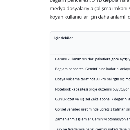
medya dosyalarıyla çalışma imkanı s
koyan kullanıcılar için daha anlamlı
İçindekiler
Gemini kullanım sınırları paketlere göre ayrışı
Bağlam penceresi Gemini’ın ne kadarını anlayac
Dosya yükleme tarafında AI Pro belirgin biçimd
Notebook kapasitesi proje düzenini büyütüyor
Günlük özet ve Kişisel Zeka abonelik değerini a
Görsel ve video üretiminde ücretsiz katman sını
Zamanlanmış işlemler Gemini’yi otomasyon ara
Türkiye fiyatlarıyla hangi Gemini paketi daha m