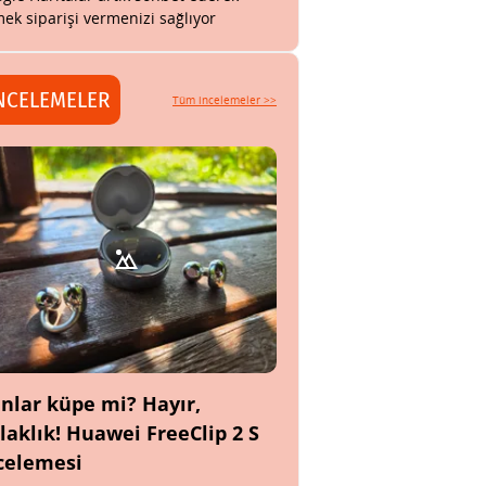
ek siparişi vermenizi sağlıyor
NCELEMELER
Tüm incelemeler >>
nlar küpe mi? Hayır,
laklık! Huawei FreeClip 2 S
celemesi