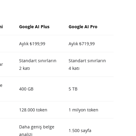
ni
Google AI Plus
Google AI Pro
Aylık ₺199,99
Aylık ₺719,99
Standart sınırların
Standart sınırların
ar
2 katı
4 katı
le
400 GB
5 TB
128.000 token
1 milyon token
Daha geniş belge
1.500 sayfa
analizi