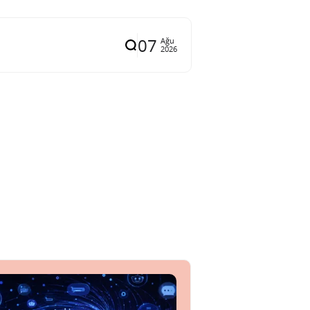
07
Ağu
2026