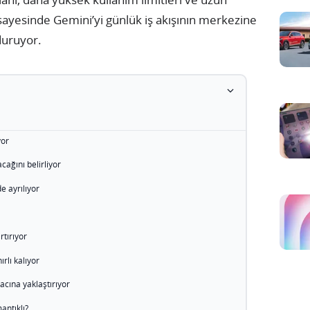
ayesinde Gemini’yi günlük iş akışının merkezine
 duruyor.
yor
ağını belirliyor
e ayrılıyor
rtırıyor
rlı kalıyor
cına yaklaştırıyor
antıklı?