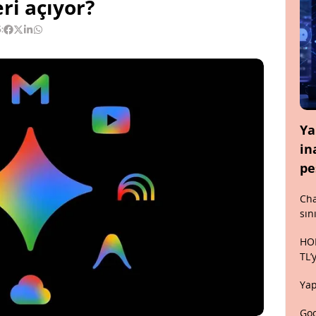
ri açıyor?
:
Ya
in
pe
Cha
sın
HON
TL’
Yap
Goo