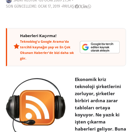
SABRI KÜSTÜR
26 OCAK 2009 21:54
SON GÜNCELLEME: OCAK 17, 2019
PAYLAŞ:
Haberleri Kaçırma!
Teknoblog'u Google Arama'da
tercihli kaynağın yap ve En Çok
Okunan Haberler'de bizi daha sık
gör.
Ekonomik kriz
teknoloji şirketlerini
zorluyor, şirketler
birbiri ardına zarar
tabloları ortaya
koyuyor. Ne yazık ki
işten çıkarma
haberleri geliyor. Buna