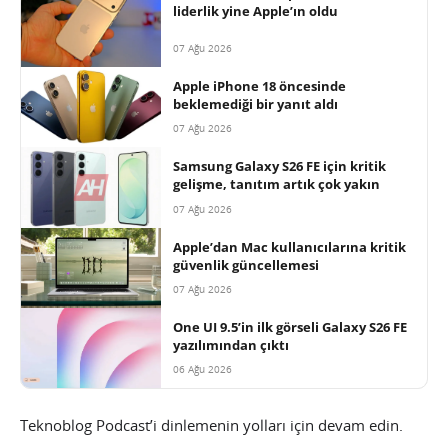
liderlik yine Apple’ın oldu
07 Ağu 2026
Apple iPhone 18 öncesinde
beklemediği bir yanıt aldı
07 Ağu 2026
Samsung Galaxy S26 FE için kritik
gelişme, tanıtım artık çok yakın
07 Ağu 2026
Apple’dan Mac kullanıcılarına kritik
güvenlik güncellemesi
07 Ağu 2026
One UI 9.5’in ilk görseli Galaxy S26 FE
yazılımından çıktı
06 Ağu 2026
Teknoblog Podcast’i dinlemenin yolları için devam edin.