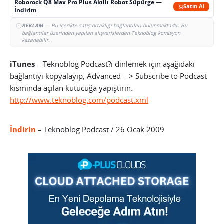
Roborock Q8 Max Pro Plus Akıllı Robot Süpürge —
Satın Al
İndirim
REKLAM
— Bu içerikte satış ortaklığı bağlantıları bulunmaktadır. Bu
bağlantılar üzerinden yapılan alışverişlerden Teknoblog komisyon
kazanabilir.
iTunes
– Teknoblog Podcast?i dinlemek için aşağıdaki
bağlantıyı kopyalayıp, Advanced – > Subscribe to Podcast
kısmında açılan kutucuğa yapıştırın.
http://www.teknoblog.com/podcast.xml
İndirin
– Teknoblog Podcast / 26 Ocak 2009