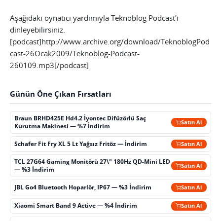
Aşağıdaki oynatıcı yardımıyla Teknoblog Podcast’i
dinleyebilirsiniz.
[podcast]http://www.archive.org/download/TeknoblogPod
cast-26Ocak2009/Teknoblog-Podcast-
260109.mp3[/podcast]
Günün Öne Çıkan Fırsatları
Braun BRHD425E Hd4.2 İyontec Difüzörlü Saç
Satın Al
Kurutma Makinesi — %7 İndirim
Schafer Fit Fry XL 5 Lt Yağsız Fritöz — İndirim
Satın Al
TCL 27G64 Gaming Monitörü 27\" 180Hz QD-Mini LED
Satın Al
— %3 İndirim
JBL Go4 Bluetooth Hoparlör, IP67 — %3 İndirim
Satın Al
Xiaomi Smart Band 9 Active — %4 İndirim
Satın Al