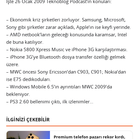
İşte 26 Ocak 2009 Teknoblog Podcast’in konuları:
– Ekonomik kriz şirketleri zorluyor. Samsung, Microsoft,
Sony gibi şirketler zarar açıkladı, Apple’ın ise keyfi yerinde.
– AMD netbook’ların geleceği konusunda karamsar, Intel
de buna katılıyor.
– Nokia 5800 Xpress Music ve iPhone 3G karşılaştırması.
– iPhone 3G’ye Bluetooth dosya transfer özelliği gelmek
üzere.
– MWC öncesi Sony Ericsson’dan C903, C901; Nokia’dan
ise E75 dedikoduları.
– Windows Mobile 6.5’in ayrıntıları MWC 2009’da
bekleniyor.
– PS3 2.60 bellenimi çıktı, ilk izlenimler…
İLGİNİZİ ÇEKEBİLİR
Premium telefon pazarı rekor kırdı,