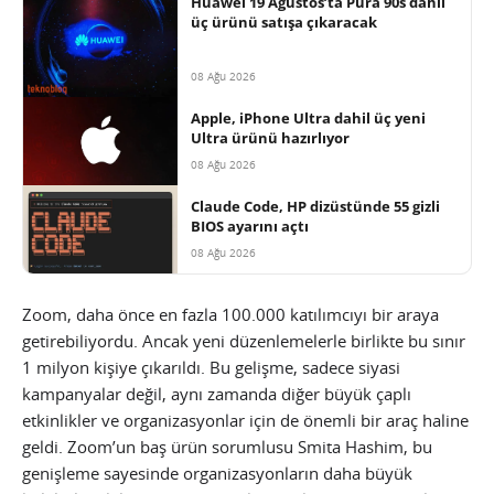
Huawei 19 Ağustos’ta Pura 90s dahil
üç ürünü satışa çıkaracak
08 Ağu 2026
Apple, iPhone Ultra dahil üç yeni
Ultra ürünü hazırlıyor
08 Ağu 2026
Claude Code, HP dizüstünde 55 gizli
BIOS ayarını açtı
08 Ağu 2026
Zoom, daha önce en fazla 100.000 katılımcıyı bir araya
getirebiliyordu. Ancak yeni düzenlemelerle birlikte bu sınır
1 milyon kişiye çıkarıldı. Bu gelişme, sadece siyasi
kampanyalar değil, aynı zamanda diğer büyük çaplı
etkinlikler ve organizasyonlar için de önemli bir araç haline
geldi. Zoom’un baş ürün sorumlusu Smita Hashim, bu
genişleme sayesinde organizasyonların daha büyük