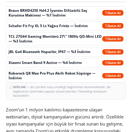
Braun BRHD425E Hd4.2 İyontec Difüzörlü Saç
Satın Al
Kurutma Makinesi — %7 İndirim
Schafer Fit Fry XL 5 Lt Yağsız Fritöz — İndirim
Satın Al
TCL 27G64 Gaming Monitörü 27\" 180Hz QD-Mini LED
Satın Al
— %3 İndirim
JBL Go4 Bluetooth Hoparlör, IP67 — %3 İndirim
Satın Al
Xiaomi Smart Band 9 Active — %4 İndirim
Satın Al
Roborock Q8 Max Pro Plus Akıllı Robot Süpürge —
Satın Al
İndirim
REKLAM
— Bu içerikte satış ortaklığı bağlantıları bulunmaktadır. Bu
bağlantılar üzerinden yapılan alışverişlerden Teknoblog komisyon
kazanabilir.
Zoom’un 1 milyon katılımcı kapasitesine ulaşan
webinarları, dijital kampanyaların gücünü artırdı. Özellikle
siyasi kampanyalar için büyük bir fırsat sunan bu gelişme,
aynı zamanda Zoom’un etkinlik düzenleme konusundaki