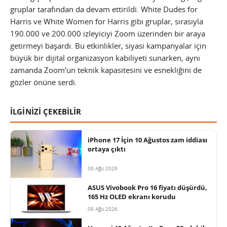
gruplar tarafından da devam ettirildi. White Dudes for
Harris ve White Women for Harris gibi gruplar, sırasıyla
190.000 ve 200.000 izleyiciyi Zoom üzerinden bir araya
getirmeyi başardı. Bu etkinlikler, siyasi kampanyalar için
büyük bir dijital organizasyon kabiliyeti sunarken, aynı
zamanda Zoom’un teknik kapasitesini ve esnekliğini de
gözler önüne serdi.
İLGİNİZİ ÇEKEBİLİR
iPhone 17 İçin 10 Ağustos zam iddiası
ortaya çıktı
08 Ağu 2026
ASUS Vivobook Pro 16 fiyatı düşürdü,
165 Hz OLED ekranı korudu
08 Ağu 2026