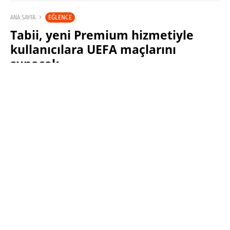
EĞLENCE
ANA SAYFA
Tabii, yeni Premium hizmetiyle
kullanıcılara UEFA maçlarını
sunacak
SABRI KÜSTÜR
20 AĞUSTOS 2024 13:30
PAYLAŞ: