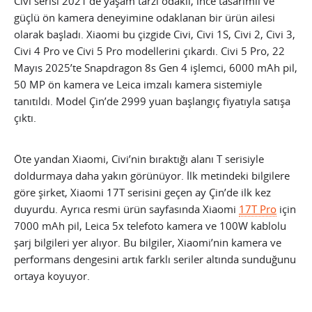
Civi serisi 2021’de yaşam tarzı odaklı, ince tasarımlı ve
güçlü ön kamera deneyimine odaklanan bir ürün ailesi
olarak başladı. Xiaomi bu çizgide Civi, Civi 1S, Civi 2, Civi 3,
Civi 4 Pro ve Civi 5 Pro modellerini çıkardı. Civi 5 Pro, 22
Mayıs 2025’te Snapdragon 8s Gen 4 işlemci, 6000 mAh pil,
50 MP ön kamera ve Leica imzalı kamera sistemiyle
tanıtıldı. Model Çin’de 2999 yuan başlangıç fiyatıyla satışa
çıktı.
Öte yandan Xiaomi, Civi’nin bıraktığı alanı T serisiyle
doldurmaya daha yakın görünüyor. İlk metindeki bilgilere
göre şirket, Xiaomi 17T serisini geçen ay Çin’de ilk kez
duyurdu. Ayrıca resmi ürün sayfasında Xiaomi
17T Pro
için
7000 mAh pil, Leica 5x telefoto kamera ve 100W kablolu
şarj bilgileri yer alıyor. Bu bilgiler, Xiaomi’nin kamera ve
performans dengesini artık farklı seriler altında sunduğunu
ortaya koyuyor.