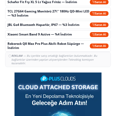
Schafer Fit Fry XL 5 Lt Yağsız Fritöz — İndirim
Satın Al
TCL 27G64 Gaming Monitörü 27\" 180Hz QD-Mini LED
Satın Al
— %3 İndirim
JBL Go4 Bluetooth Hoparlör, IP67 — %3 İndirim
Satın Al
Xiaomi Smart Band 9 Active — %4 İndirim
Satın Al
Roborock Q8 Max Pro Plus Akıllı Robot Süpürge —
Satın Al
İndirim
REKLAM
— Bu içerikte satış ortaklığı bağlantıları bulunmaktadır. Bu
bağlantılar üzerinden yapılan alışverişlerden Teknoblog komisyon
kazanabilir.