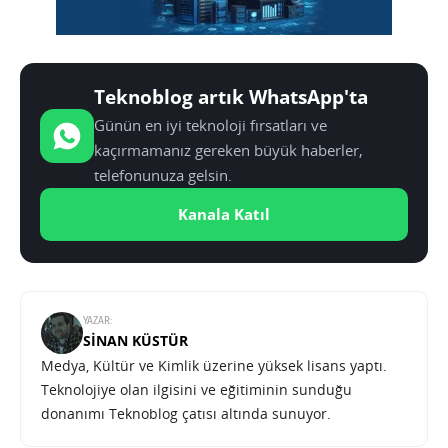
Teknoblog artık WhatsApp'ta
Günün en iyi teknoloji fırsatları ve
kaçırmamanız gereken büyük haberler,
telefonunuza gelsin.
Kanala Katıl
YAZAR:
SINAN KÜSTÜR
Medya, Kültür ve Kimlik üzerine yüksek lisans yaptı.
Teknolojiye olan ilgisini ve eğitiminin sunduğu
donanımı Teknoblog çatısı altında sunuyor.