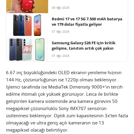
08 Ağu 2026
Redmi 17 ve 17 5G 7.500 mAh batarya
ve 179 dolar fiyatla geliyor
07 Ağu 2026
Samsung Galaxy S26 FE için kritik
gelişme, tanıtım artık çok yakın
07 Ağu 2026
6.67 inç büyüklüğündeki OLED ekranın yenileme hızının
144 Hz, çözünürlüğünün ise 1220p olması bekleniyor.
İşlemci tarafında ise MediaTek Dimensity 9000+’ın tercih
edilme ihtimali çok yüksek görünüyor. Leica ile birlikte
geliştirilen kamera sisteminde ana kamera görevini 50
megapiksel çözünürlüklü Sony IMX707 sensörün
üstlenmesi bekleniyor. Optik zum kapasitesinin 3x’ten fazla
olmayacağı ve ultra geniş açılı kameranın ise 13
megapiksel olacağı belirtiliyor.