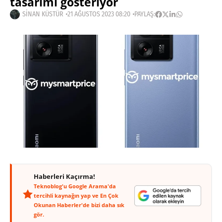
tasarımı gösteriyor
SINAN KÜSTÜR
21 AĞUSTOS 2023 08:20
PAYLAŞ:
Haberleri Kaçırma!
Teknoblog'u Google Arama'da
tercihli kaynağın yap ve En Çok
Okunan Haberler'de bizi daha sık
gör.