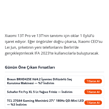
Xiaomi 13T Pro ve 13T’nin tanıtımı için oklar 1 Eylül’ü
işaret ediyor. Eğer öngörüler doğru çıkarsa, Xiaomi CEO’su
Lei Jun, şirketinin yeni telefonlarını Berlin’de
gerçekleştirilecek IFA 2023’te kullanıcılarla buluşturacak.
Günün Öne Çıkan Fırsatları
Braun BRHD425E Hd4.2 İyontec Difüzörlü Saç
Satın Al
Kurutma Makinesi — %7 İndirim
Schafer Fit Fry XL 5 Lt Yağsız Fritöz — İndirim
Satın Al
TCL 27G64 Gaming Monitörü 27\" 180Hz QD-Mini LED
Satın Al
— %3 İndirim