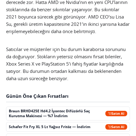
derecede zor. Hatta AMD ve Nvidia’nın en yeni CPU’larının
stoklarında da benzer sıkıntılar yaşanıyor. Bu sıkıntılar
2021 boyunca sürecek gibi görünüyor. AMD CEO’su Lisa
Su, gerekli üretim kapasitesine 2021’in ikinci yarısına kadar
erişilemeyebileceğini daha önce belirtmişti.
Satıcılar ve müşteriler için bu durum karaborsa sorununu
da doğuruyor. Stokların yetersiz olmasını fırsat bilenler,
Xbox Series X ve PlayStation 5’i fahiş fiyatlar karşılığında
satıyor. Bu durumun ortadan kalkması da beklenenden
daha uzun süreceğe benziyor.
Günün Öne Çıkan Fırsatları
Braun BRHD425E Hd4.2 İyontec Difüzörlü Saç
Satın Al
Kurutma Makinesi — %7 İndirim
Schafer Fit Fry XL 5 Lt Yağsız Fritöz — İndirim
Satın Al