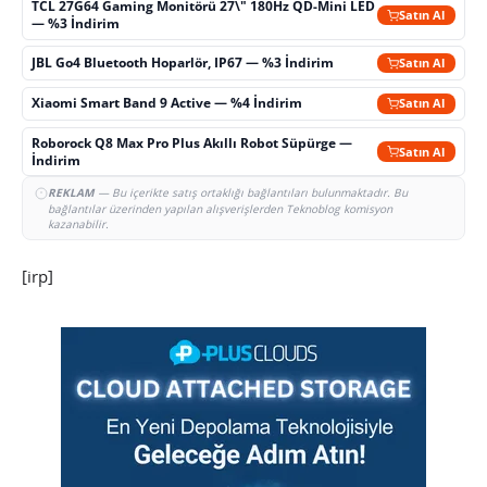
TCL 27G64 Gaming Monitörü 27\" 180Hz QD-Mini LED
Satın Al
— %3 İndirim
JBL Go4 Bluetooth Hoparlör, IP67 — %3 İndirim
Satın Al
Xiaomi Smart Band 9 Active — %4 İndirim
Satın Al
Roborock Q8 Max Pro Plus Akıllı Robot Süpürge —
Satın Al
İndirim
REKLAM
— Bu içerikte satış ortaklığı bağlantıları bulunmaktadır. Bu
bağlantılar üzerinden yapılan alışverişlerden Teknoblog komisyon
kazanabilir.
[irp]