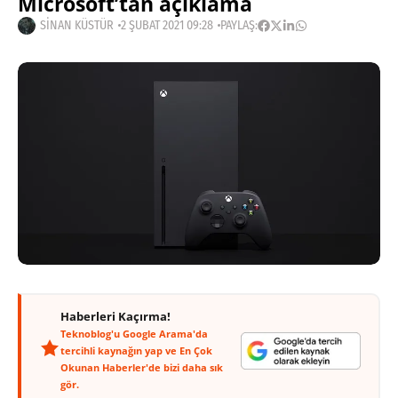
Microsoft’tan açıklama
SINAN KÜSTÜR
2 ŞUBAT 2021 09:28
PAYLAŞ:
Haberleri Kaçırma!
Teknoblog'u Google Arama'da
tercihli kaynağın yap ve En Çok
Okunan Haberler'de bizi daha sık
gör.