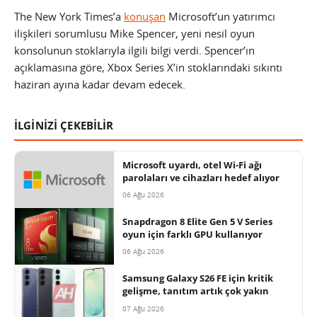
The New York Times’a
konuşan
Microsoft’un yatırımcı
ilişkileri sorumlusu Mike Spencer, yeni nesil oyun
konsolunun stoklarıyla ilgili bilgi verdi. Spencer’ın
açıklamasına göre, Xbox Series X’in stoklarındaki sıkıntı
haziran ayına kadar devam edecek.
İLGİNİZİ ÇEKEBİLİR
Microsoft uyardı, otel Wi-Fi ağı
parolaları ve cihazları hedef alıyor
06 Ağu 2026
Snapdragon 8 Elite Gen 5 V Series
oyun için farklı GPU kullanıyor
06 Ağu 2026
Samsung Galaxy S26 FE için kritik
gelişme, tanıtım artık çok yakın
07 Ağu 2026