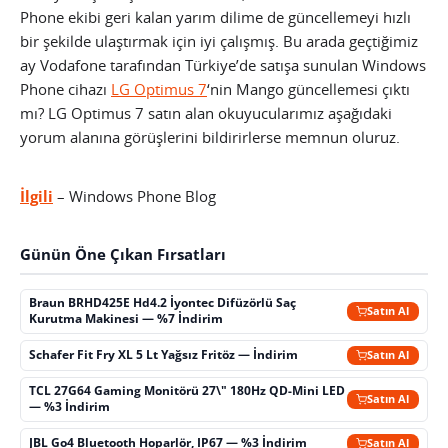
Phone ekibi geri kalan yarım dilime de güncellemeyi hızlı
bir şekilde ulaştırmak için iyi çalışmış.
Bu arada geçtiğimiz
ay Vodafone tarafından Türkiye’de satışa sunulan Windows
Phone cihazı
LG Optimus 7
‘nin Mango güncellemesi çıktı
mı? LG Optimus 7 satın alan okuyucularımız aşağıdaki
yorum alanına görüşlerini bildirirlerse memnun oluruz.
İlgili
– Windows Phone Blog
Günün Öne Çıkan Fırsatları
Braun BRHD425E Hd4.2 İyontec Difüzörlü Saç
Satın Al
Kurutma Makinesi — %7 İndirim
Schafer Fit Fry XL 5 Lt Yağsız Fritöz — İndirim
Satın Al
TCL 27G64 Gaming Monitörü 27\" 180Hz QD-Mini LED
Satın Al
— %3 İndirim
JBL Go4 Bluetooth Hoparlör, IP67 — %3 İndirim
Satın Al