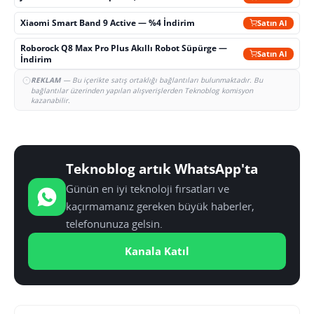
Xiaomi Smart Band 9 Active — %4 İndirim
Satın Al
Roborock Q8 Max Pro Plus Akıllı Robot Süpürge —
Satın Al
İndirim
REKLAM
— Bu içerikte satış ortaklığı bağlantıları bulunmaktadır. Bu
bağlantılar üzerinden yapılan alışverişlerden Teknoblog komisyon
kazanabilir.
Teknoblog artık WhatsApp'ta
Günün en iyi teknoloji fırsatları ve
kaçırmamanız gereken büyük haberler,
telefonunuza gelsin.
Kanala Katıl