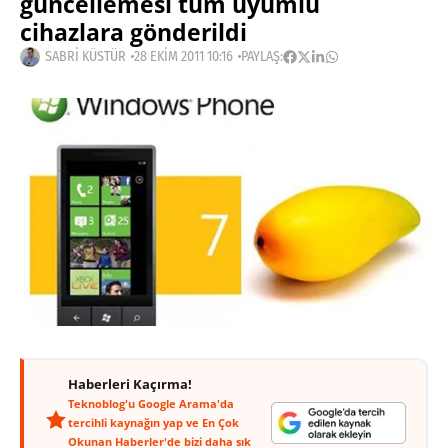
güncellemesi tüm uyumlu
cihazlara gönderildi
SABRI KÜSTÜR
28 EKIM 2011 10:16
PAYLAŞ:
Haberleri Kaçırma!
Teknoblog'u Google Arama'da
tercihli kaynağın yap ve En Çok
Okunan Haberler'de bizi daha sık