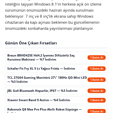
niteliğini taşıyan Windows 8.1’in herkese açık ön izleme
sürümünün önümüzdeki haziran ayında sunulması
bekleniyor. 7 inç ve 8 inç’lik ekrana sahip Windows
cihazlarıan da kapı açması beklenen bu güncellemenin
önümüzdeki sonbaharda yayınlanması planlanıyor.
Günün Öne Çıkan Fırsatları
Braun BRHD425E Hd4.2 İyontec Difüzörlü Saç
Satın Al
Kurutma Makinesi — %7 İndirim
Schafer Fit Fry XL 5 Lt Yağsız Fritöz — İndirim
Satın Al
TCL 27G64 Gaming Monitörü 27\" 180Hz QD-Mini LED
Satın Al
— %3 İndirim
JBL Go4 Bluetooth Hoparlör, IP67 — %3 İndirim
Satın Al
Xiaomi Smart Band 9 Active — %4 İndirim
Satın Al
Roborock Q8 Max Pro Plus Akıllı Robot Süpürge —
Satın Al