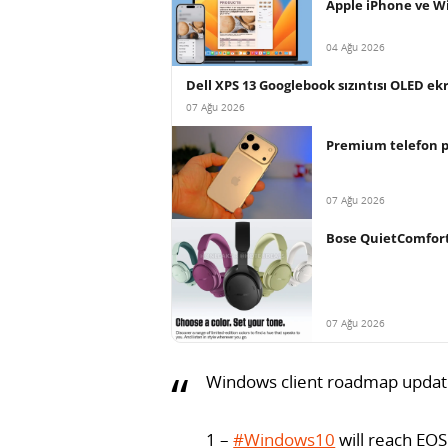
Apple iPhone ve Wi
04 Ağu 2026
Dell XPS 13 Googlebook sızıntısı OLED ek
07 Ağu 2026
Premium telefon paz
07 Ağu 2026
Bose QuietComfort 2
07 Ağu 2026
Windows client roadmap updat
1 –
#Windows10
will reach EOS