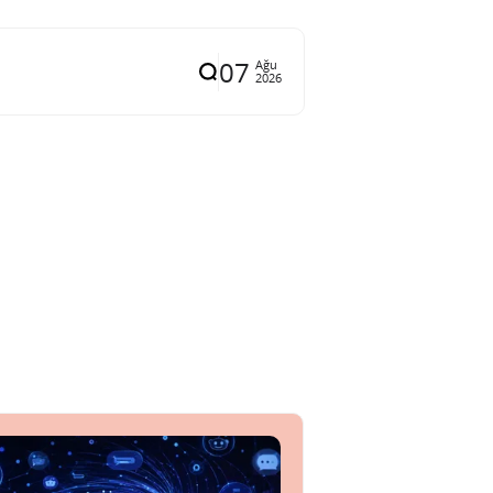
07
Ağu
2026