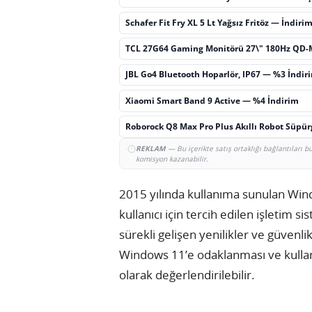
Schafer Fit Fry XL 5 Lt Yağsız Fritöz — İndiri
TCL 27G64 Gaming Monitörü 27\" 180Hz QD-
JBL Go4 Bluetooth Hoparlör, IP67 — %3 İndir
Xiaomi Smart Band 9 Active — %4 İndirim
Roborock Q8 Max Pro Plus Akıllı Robot Süpü
REKLAM
— Bu içerikte satış ortaklığı bağlantıları 
komisyon kazanabilir.
2015 yılında kullanıma sunulan Win
kullanıcı için tercih edilen işletim s
sürekli gelişen yenilikler ve güvenli
Windows 11’e odaklanması ve kullan
olarak değerlendirilebilir.