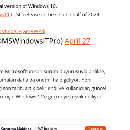
nal version of Windows 10.
ws11
LTSC release in the second half of 2024.
s://t.co/CPjGmRWZdj
(@MSWindowsITPro)
April 27,
ve Microsoft’un son sürüm duyurusuyla birlikte,
pmaları daha da önemli hale geliyor. Yeni
son tarih, artık belirlendi ve kullanıcılar, güncel
yimi için Windows 11’e geçmeye teşvik ediliyor.
ç Kurutma Makinesi — %7 İndirim
Satın Al