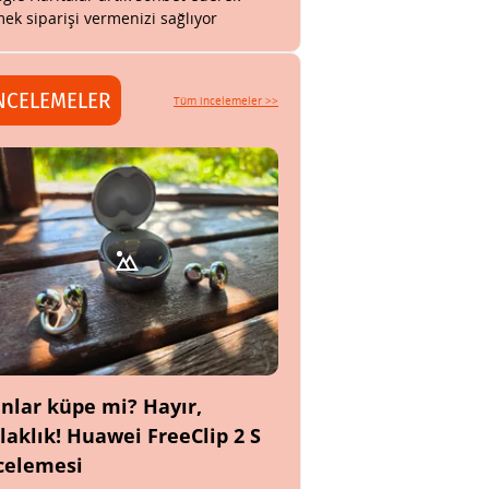
ek siparişi vermenizi sağlıyor
NCELEMELER
Tüm incelemeler >>
nlar küpe mi? Hayır,
laklık! Huawei FreeClip 2 S
celemesi