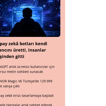
pay zekâ botları kendi
ancını üretti, insanlar
şinden gitti
tGPT artık ücretsiz kullanıcılar için
ırsız metin sohbeti sunacak
OR Magic V6 Türkiye’de 129.999
ye satışa çıktı
ay zekâ virüs tasarlamaya başladı
gle Haritalar artık sohbet ederek