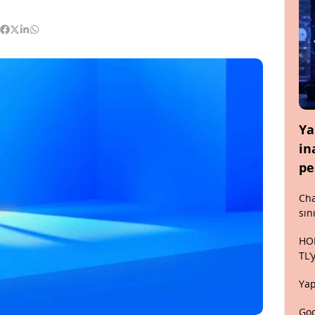
Ya
in
pe
Cha
sın
HON
TL’
Yap
Goo