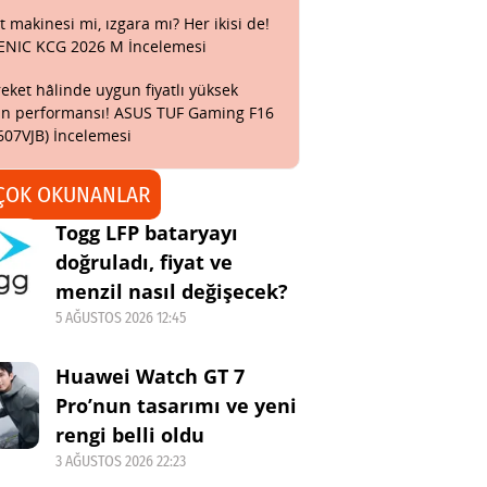
t makinesi mi, ızgara mı? Her ikisi de!
ENIC KCG 2026 M İncelemesi
eket hâlinde uygun fiyatlı yüksek
n performansı! ASUS TUF Gaming F16
607VJB) İncelemesi
ÇOK OKUNANLAR
Togg LFP bataryayı
doğruladı, fiyat ve
menzil nasıl değişecek?
5 AĞUSTOS 2026 12:45
Huawei Watch GT 7
Pro’nun tasarımı ve yeni
rengi belli oldu
3 AĞUSTOS 2026 22:23