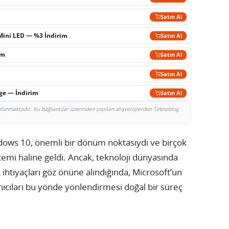
m
Satın Al
Mini LED — %3 İndirim
Satın Al
im
Satın Al
Satın Al
rge — İndirim
Satın Al
bulunmaktadır. Bu bağlantılar üzerinden yapılan alışverişlerden Teknoblog
dows 10, önemli bir dönüm noktasıydı ve birçok
istemi haline geldi. Ancak, teknoloji dünyasında
k ihtiyaçları göz önüne alındığında, Microsoft’un
ıcıları bu yönde yönlendirmesi doğal bir süreç