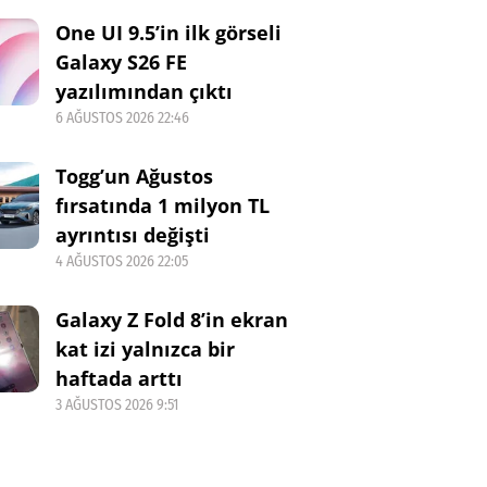
One UI 9.5’in ilk görseli
Galaxy S26 FE
yazılımından çıktı
6 AĞUSTOS 2026 22:46
Togg’un Ağustos
fırsatında 1 milyon TL
ayrıntısı değişti
4 AĞUSTOS 2026 22:05
Galaxy Z Fold 8’in ekran
kat izi yalnızca bir
haftada arttı
3 AĞUSTOS 2026 9:51