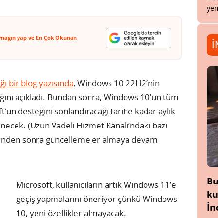
yem
ynağın yap ve En Çok Okunan
İ
ı bir blog yazısında
, Windows 10 22H2’nin
ağını açıkladı. Bundan sonra, Windows 10’un tüm
’un desteğini sonlandıracağı tarihe kadar aylık
enecek. (Uzun Vadeli Hizmet Kanalı’ndaki bazı
hinden sonra güncellemeler almaya devam
Bu
Microsoft, kullanıcıların artık Windows 11’e
ku
geçiş yapmalarını öneriyor çünkü Windows
İn
10, yeni özellikler almayacak.