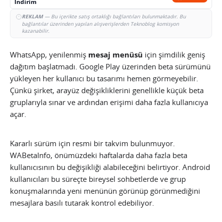
İndirim
REKLAM
— Bu içerikte satış ortaklığı bağlantıları bulunmaktadır. Bu
bağlantılar üzerinden yapılan alışverişlerden Teknoblog komisyon
kazanabilir.
WhatsApp, yenilenmiş
mesaj menüsü
için şimdilik geniş
dağıtım başlatmadı. Google Play üzerinden beta sürümünü
yükleyen her kullanıcı bu tasarımı hemen görmeyebilir.
Çünkü şirket, arayüz değişikliklerini genellikle küçük beta
gruplarıyla sınar ve ardından erişimi daha fazla kullanıcıya
açar.
Kararlı sürüm için resmi bir takvim bulunmuyor.
WABetaInfo, önümüzdeki haftalarda daha fazla beta
kullanıcısının bu değişikliği alabileceğini belirtiyor. Android
kullanıcıları bu süreçte bireysel sohbetlerde ve grup
konuşmalarında yeni menünün görünüp görünmediğini
mesajlara basılı tutarak kontrol edebiliyor.