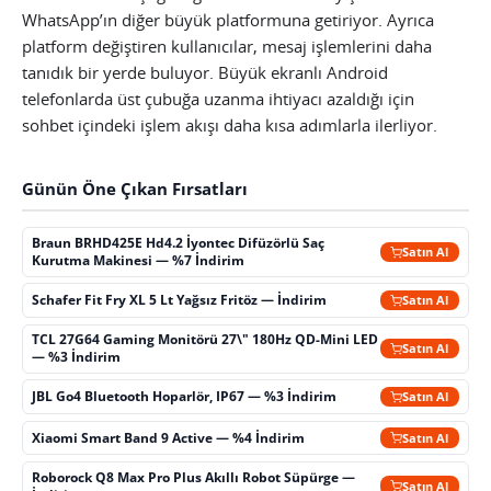
WhatsApp’ın diğer büyük platformuna getiriyor. Ayrıca
platform değiştiren kullanıcılar, mesaj işlemlerini daha
tanıdık bir yerde buluyor. Büyük ekranlı Android
telefonlarda üst çubuğa uzanma ihtiyacı azaldığı için
sohbet içindeki işlem akışı daha kısa adımlarla ilerliyor.
Günün Öne Çıkan Fırsatları
Braun BRHD425E Hd4.2 İyontec Difüzörlü Saç
Satın Al
Kurutma Makinesi — %7 İndirim
Schafer Fit Fry XL 5 Lt Yağsız Fritöz — İndirim
Satın Al
TCL 27G64 Gaming Monitörü 27\" 180Hz QD-Mini LED
Satın Al
— %3 İndirim
JBL Go4 Bluetooth Hoparlör, IP67 — %3 İndirim
Satın Al
Xiaomi Smart Band 9 Active — %4 İndirim
Satın Al
Roborock Q8 Max Pro Plus Akıllı Robot Süpürge —
Satın Al