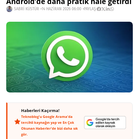
Android’de daha pratik hâle getirdi
SABRI KÜSTÜR
14 HAZIRAN 2026 06:00
PAYLAŞ:
Haberleri Kaçırma!
Teknoblog'u Google Arama'da
tercihli kaynağın yap ve En Çok
Okunan Haberler'de bizi daha sık
gör.