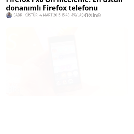
donanımlı Firefox telefonu
SABRI KÜSTÜR
4 MART 2015 15:43
PAYLAŞ:
Haberleri Kaçırma!
Teknoblog'u Google Arama'da
tercihli kaynağın yap ve En Çok
Okunan Haberler'de bizi daha sık