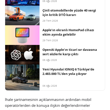
06 Ağu 2026
Çinli otomobillerde yüzde 40 vergi
için kritik DTÖ kararı
29 Tem 2026
Apple’ın ekranlı HomePad cihazı
ekim ayında gelebilir
29 Tem 2026
OpenAI Apple’ın ticari sır davasına
sert sözlerle karşı çıktı
06 Ağu 2026
Yeni Hyundai IONIQ 6 Türkiye’de
2.483.000 TL’den yola çıkıyor
06 Ağu 2026
İhale şartnamesinin açıklanmasının ardından mobil
operatörlerden de konuya ilişkin değerlendirmeler