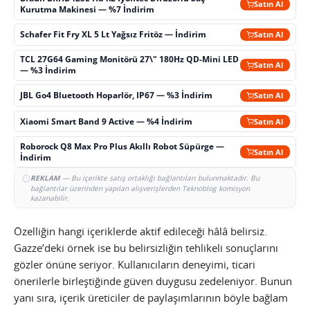
Satın Al
Kurutma Makinesi — %7 İndirim
Schafer Fit Fry XL 5 Lt Yağsız Fritöz — İndirim
Satın Al
TCL 27G64 Gaming Monitörü 27\" 180Hz QD-Mini LED
Satın Al
— %3 İndirim
JBL Go4 Bluetooth Hoparlör, IP67 — %3 İndirim
Satın Al
Xiaomi Smart Band 9 Active — %4 İndirim
Satın Al
Roborock Q8 Max Pro Plus Akıllı Robot Süpürge —
Satın Al
İndirim
REKLAM
— Bu içerikte satış ortaklığı bağlantıları bulunmaktadır. Bu
bağlantılar üzerinden yapılan alışverişlerden Teknoblog komisyon
kazanabilir.
Özelliğin hangi içeriklerde aktif edileceği hâlâ belirsiz.
Gazze’deki örnek ise bu belirsizliğin tehlikeli sonuçlarını
gözler önüne seriyor. Kullanıcıların deneyimi, ticari
önerilerle birleştiğinde güven duygusu zedeleniyor. Bunun
yanı sıra, içerik üreticiler de paylaşımlarının böyle bağlam