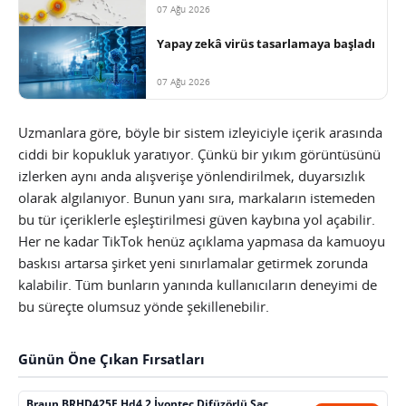
07 Ağu 2026
Yapay zekâ virüs tasarlamaya başladı
07 Ağu 2026
Uzmanlara göre, böyle bir sistem izleyiciyle içerik arasında
ciddi bir kopukluk yaratıyor. Çünkü bir yıkım görüntüsünü
izlerken aynı anda alışverişe yönlendirilmek, duyarsızlık
olarak algılanıyor. Bunun yanı sıra, markaların istemeden
bu tür içeriklerle eşleştirilmesi güven kaybına yol açabilir.
Her ne kadar TikTok henüz açıklama yapmasa da kamuoyu
baskısı artarsa şirket yeni sınırlamalar getirmek zorunda
kalabilir. Tüm bunların yanında kullanıcıların deneyimi de
bu süreçte olumsuz yönde şekillenebilir.
Günün Öne Çıkan Fırsatları
Braun BRHD425E Hd4.2 İyontec Difüzörlü Saç