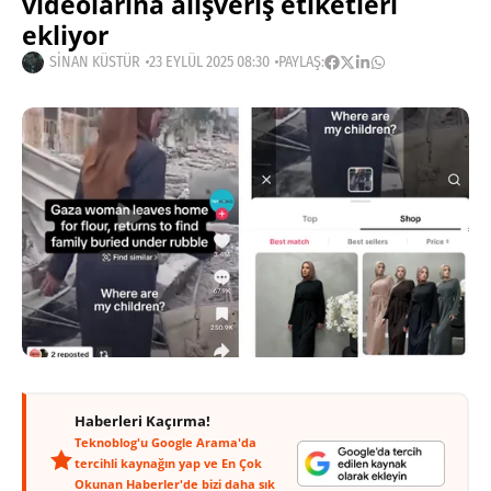
videolarına alışveriş etiketleri
ekliyor
SINAN KÜSTÜR
23 EYLÜL 2025 08:30
PAYLAŞ:
Haberleri Kaçırma!
Teknoblog'u Google Arama'da
tercihli kaynağın yap ve En Çok
Okunan Haberler'de bizi daha sık