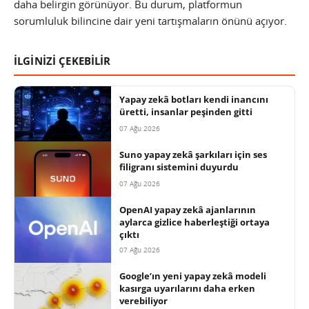
daha belirgin görünüyor. Bu durum, platformun
sorumluluk bilincine dair yeni tartışmaların önünü açıyor.
İLGİNİZİ ÇEKEBİLİR
Yapay zekâ botları kendi inancını
üretti, insanlar peşinden gitti
07 Ağu 2026
Suno yapay zekâ şarkıları için ses
filigranı sistemini duyurdu
07 Ağu 2026
OpenAI yapay zekâ ajanlarının
aylarca gizlice haberleştiği ortaya
çıktı
07 Ağu 2026
Google’ın yeni yapay zekâ modeli
kasırga uyarılarını daha erken
verebiliyor