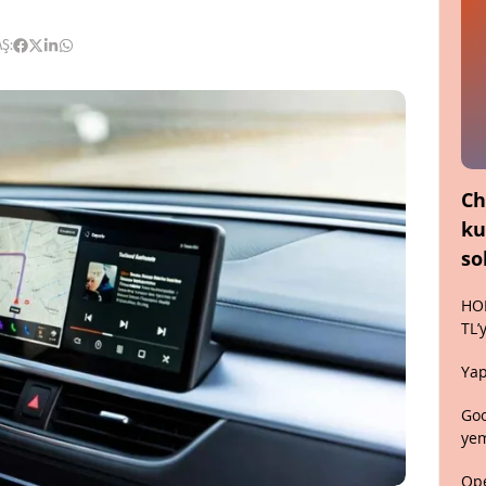
Ş:
Ch
ku
so
HON
TL’
Yap
Goo
yem
Ope