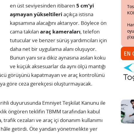
en üst seviyesinden itibaren
5 cm’yi
Tos
KO
aşmayan yükseltileri
açıkça istisna
kapsamına alacağını aktarıyor. Böylece ön
Har
oyu
cama takılan
araç kameraları
, telefon
(FX
tutucular ve benzer sürüş yardımcıları için
daha net bir uygulama alanı oluşuyor.
EN 
Bunun yanı sıra dikiz aynasına asılan koku
ve küçük aksesuarlar da aynı ölçü mantığı
rücü görüşünü kapatmayan ve araç kontrolünü
aya göre ceza gerekçesi oluşturmayacak.
tarihli duyurusunda Emniyet Teşkilat Kanunu ile
iklik öngören teklifin TBMM tarafından kabul
a, trafik cezaları ve araç içi donanım kullanımı
 hâle getirdi. Öte yandan yönetmelikte yer