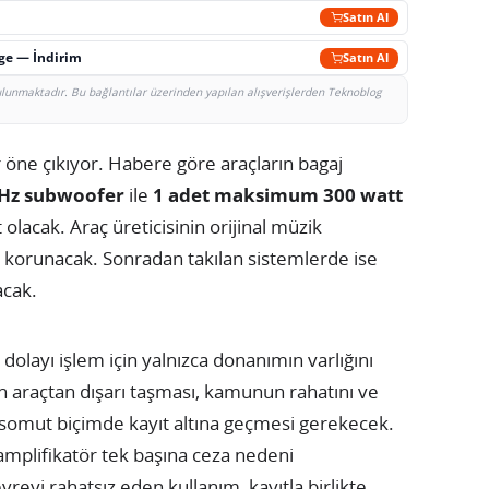
Satın Al
rge — İndirim
Satın Al
bulunmaktadır. Bu bağlantılar üzerinden yapılan alışverişlerden Teknoblog
r öne çıkıyor. Habere göre araçların bagaj
Hz subwoofer
ile
1 adet maksimum 300 watt
lacak. Araç üreticisinin orijinal müzik
a korunacak. Sonradan takılan sistemlerde ise
acak.
olayı işlem için yalnızca donanımın varlığını
 araçtan dışarı taşması, kamunun rahatını ve
 somut biçimde kayıt altına geçmesi gerekecek.
mplifikatör tek başına ceza nedeni
reyi rahatsız eden kullanım, kayıtla birlikte