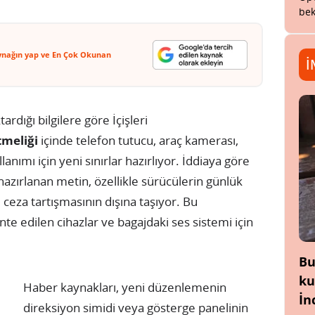
bek
ynağın yap ve En Çok Okunan
İ
ktardığı bilgilere göre İçişleri
tmeliği
içinde telefon tutucu, araç kamerası,
anımı için yeni sınırlar hazırlıyor. İddiaya göre
 hazırlanan metin, özellikle sürücülerin günlük
ı ceza tartışmasının dışına taşıyor. Bu
te edilen cihazlar ve bagajdaki ses sistemi için
Bu
ku
Haber kaynakları, yeni düzenlemenin
İn
direksiyon simidi veya gösterge panelinin