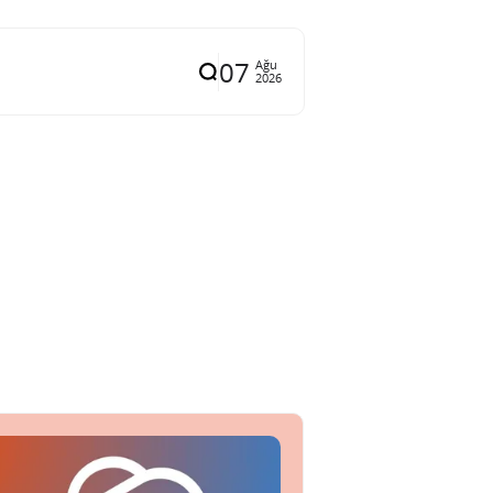
07
Ağu
2026