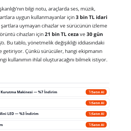
nlığı’nın bilgi notu, araçlarda ses, müzik,
artlara uygun kullanmayanlar için
3 bin TL idari
u, şartlara uymayan cihazlar ve sürücünün izleme
örüntü cihazları için
21 bin TL ceza
ve
30 gün
tı. Bu tablo, yönetmelik değişikliği iddiasındaki
e getiriyor. Çünkü sürücüler, hangi ekipmanın
gi kullanımın ihlal oluşturacağını bilmek istiyor.
ç Kurutma Makinesi — %7 İndirim
Satın Al
m
Satın Al
Mini LED — %3 İndirim
Satın Al
im
Satın Al