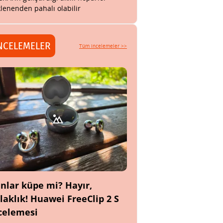
lenenden pahalı olabilir
NCELEMELER
Tüm incelemeler >>
nlar küpe mi? Hayır,
laklık! Huawei FreeClip 2 S
celemesi