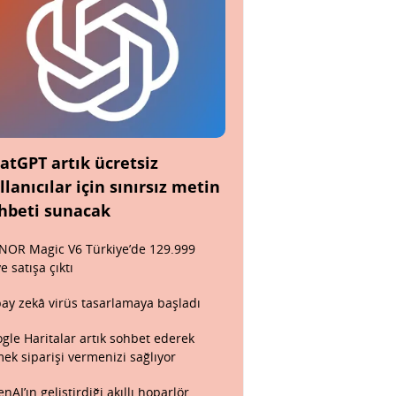
atGPT artık ücretsiz
llanıcılar için sınırsız metin
hbeti sunacak
OR Magic V6 Türkiye’de 129.999
ye satışa çıktı
ay zekâ virüs tasarlamaya başladı
gle Haritalar artık sohbet ederek
ek siparişi vermenizi sağlıyor
nAI’ın geliştirdiği akıllı hoparlör