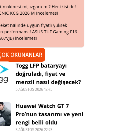
t makinesi mi, ızgara mı? Her ikisi de!
ENIC KCG 2026 M İncelemesi
eket hâlinde uygun fiyatlı yüksek
n performansı! ASUS TUF Gaming F16
607VJB) İncelemesi
ÇOK OKUNANLAR
Togg LFP bataryayı
doğruladı, fiyat ve
menzil nasıl değişecek?
5 AĞUSTOS 2026 12:45
Huawei Watch GT 7
Pro’nun tasarımı ve yeni
rengi belli oldu
3 AĞUSTOS 2026 22:23