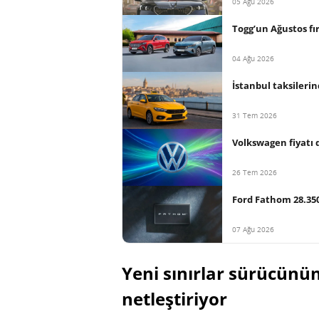
05 Ağu 2026
Togg’un Ağustos fır
04 Ağu 2026
İstanbul taksilerind
31 Tem 2026
Volkswagen fiyatı d
26 Tem 2026
Ford Fathom 28.350 
07 Ağu 2026
Yeni sınırlar sürücünü
netleştiriyor