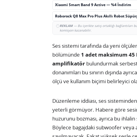
Xiaomi Smart Band 9 Active — %4 İndirim
Roborock Q8 Max Pro Plus Akıllı Robot Süpü
REKLAM
— Bu içerikte satış ortaklığı bağlantıları 
komisyon kazanabilir.
Ses sistemi tarafında da yeni ölçüle
bölümünde
1 adet maksimum 45 
amplifikatör
bulundurmak serbest o
donanımları bu sınırın dışında ayrıc
ölçü ve kullanım biçimi belirleyici ol
Düzenleme iddiası, ses sisteminden d
yeterli görmüyor. Habere göre sesin
huzurunu bozması, ayrıca bu ihlalin
Böylece bagajdaki subwoofer veya a
sayılmayacak. Fakat yüksek sesle çev