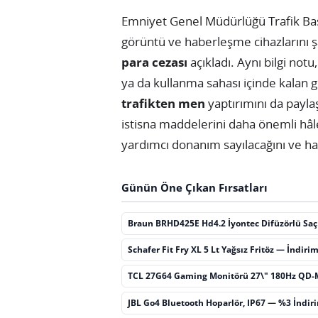
Emniyet Genel Müdürlüğü Trafik Başka
görüntü ve haberleşme cihazlarını ş
para cezası
açıkladı. Aynı bilgi not
ya da kullanma sahası içinde kalan g
trafikten men
yaptırımını da paylaş
istisna maddelerini daha önemli hâl
yardımcı donanım sayılacağını ve han
Günün Öne Çıkan Fırsatları
Braun BRHD425E Hd4.2 İyontec Difüzörlü Sa
Schafer Fit Fry XL 5 Lt Yağsız Fritöz — İndiri
TCL 27G64 Gaming Monitörü 27\" 180Hz QD-
JBL Go4 Bluetooth Hoparlör, IP67 — %3 İndir