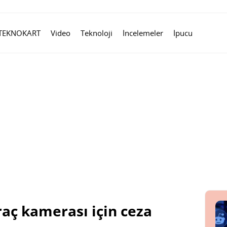
TEKNOKART
Video
Teknoloji
İncelemeler
İpucu
raç kamerası için ceza