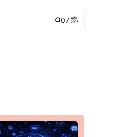
07
Ağu
2026