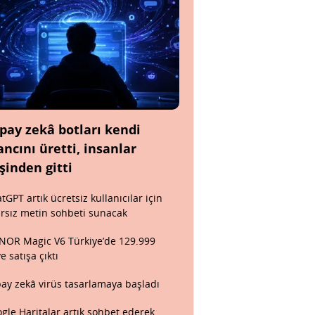
pay zekâ botları kendi
ancını üretti, insanlar
şinden gitti
tGPT artık ücretsiz kullanıcılar için
ırsız metin sohbeti sunacak
OR Magic V6 Türkiye’de 129.999
ye satışa çıktı
ay zekâ virüs tasarlamaya başladı
gle Haritalar artık sohbet ederek