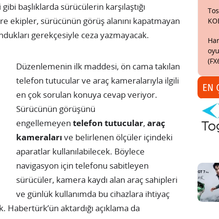
gibi başlıklarda sürücülerin karşılaştığı
Tos
 göre ekipler, sürücünün görüş alanını kapatmayan
KO
undukları gerekçesiyle ceza yazmayacak.
Har
oyu
(FX
Düzenlemenin ilk maddesi, ön cama takılan
telefon tutucular ve araç kameralarıyla ilgili
EN 
en çok sorulan konuya cevap veriyor.
Sürücünün görüşünü
engellemeyen
telefon tutucular
,
araç
kameraları
ve belirlenen ölçüler içindeki
aparatlar kullanılabilecek. Böylece
navigasyon için telefonu sabitleyen
sürücüler, kamera kaydı alan araç sahipleri
ve günlük kullanımda bu cihazlara ihtiyaç
k. Habertürk’ün aktardığı açıklama da