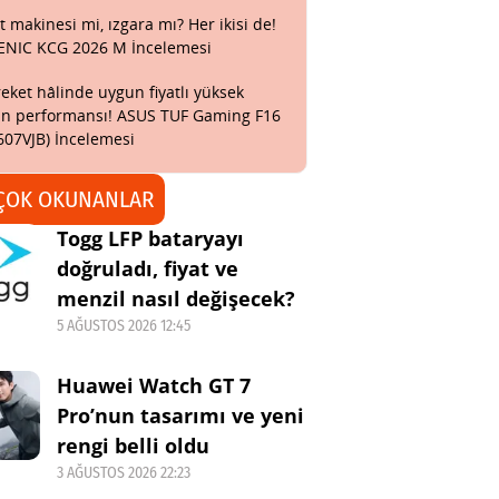
t makinesi mi, ızgara mı? Her ikisi de!
ENIC KCG 2026 M İncelemesi
eket hâlinde uygun fiyatlı yüksek
n performansı! ASUS TUF Gaming F16
607VJB) İncelemesi
ÇOK OKUNANLAR
Togg LFP bataryayı
doğruladı, fiyat ve
menzil nasıl değişecek?
5 AĞUSTOS 2026 12:45
Huawei Watch GT 7
Pro’nun tasarımı ve yeni
rengi belli oldu
3 AĞUSTOS 2026 22:23