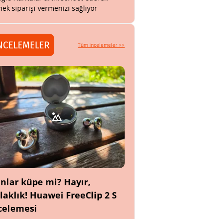
ek siparişi vermenizi sağlıyor
NCELEMELER
Tüm incelemeler >>
nlar küpe mi? Hayır,
laklık! Huawei FreeClip 2 S
celemesi