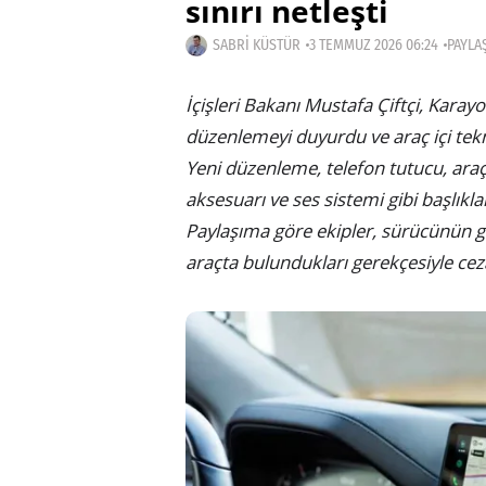
sınırı netleşti
SABRI KÜSTÜR
3 TEMMUZ 2026 06:24
PAYLAŞ
İçişleri Bakanı Mustafa Çiftçi, Karayo
düzenlemeyi duyurdu ve araç içi tekno
Yeni düzenleme, telefon tutucu, ara
aksesuarı ve ses sistemi gibi başlıklar
Paylaşıma göre ekipler, sürücünün g
araçta bulundukları gerekçesiyle ce