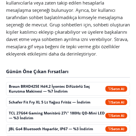
kullanıcılarla veya zaten takip edilen hesaplarla
mesajlaşma seçeneği bulunuyor. Ayrıca, bir kullanıcı
tarafından sohbet başlatılmadıkça kimseyle mesajlaşma
seçeneği de mevcut. Grup sohbetleri için, sohbeti oluşturan
kişiler katılımcı ekleyip çıkarabiliyor ve üyelere başkalarını
davet etme veya sohbetten ayrılma izni verebiliyor. Strava,
mesajlara gif veya beğeni ile tepki verme gibi özellikler
ekleyerek etkileşimi daha da derinleştiriyor.
Günün Öne Çıkan Fırsatları
Braun BRHD425E Hd4.2 İyontec Difüzörlü Saç
Satın Al
Kurutma Makinesi — %7 İndirim
Schafer Fit Fry XL 5 Lt Yağsız Fritöz — İndirim
Satın Al
TCL 27G64 Gaming Monitörü 27\" 180Hz QD-Mini LED
Satın Al
— %3 İndirim
JBL Go4 Bluetooth Hoparlör, IP67 — %3 İndirim
Satın Al