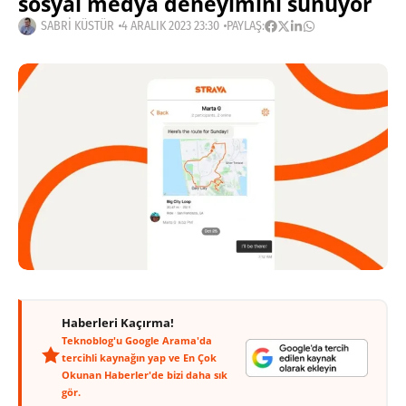
sosyal medya deneyimini sunuyor
SABRI KÜSTÜR
4 ARALIK 2023 23:30
PAYLAŞ:
Haberleri Kaçırma!
Teknoblog'u Google Arama'da
tercihli kaynağın yap ve En Çok
Okunan Haberler'de bizi daha sık
gör.