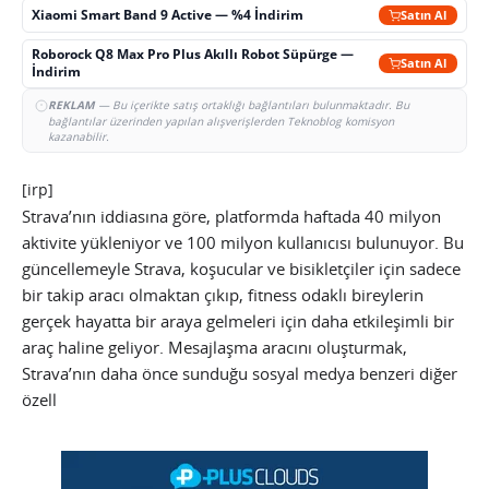
Xiaomi Smart Band 9 Active — %4 İndirim
Satın Al
Roborock Q8 Max Pro Plus Akıllı Robot Süpürge —
Satın Al
İndirim
REKLAM
— Bu içerikte satış ortaklığı bağlantıları bulunmaktadır. Bu
bağlantılar üzerinden yapılan alışverişlerden Teknoblog komisyon
kazanabilir.
[irp]
Strava’nın iddiasına göre, platformda haftada 40 milyon
aktivite yükleniyor ve 100 milyon kullanıcısı bulunuyor. Bu
güncellemeyle Strava, koşucular ve bisikletçiler için sadece
bir takip aracı olmaktan çıkıp, fitness odaklı bireylerin
gerçek hayatta bir araya gelmeleri için daha etkileşimli bir
araç haline geliyor. Mesajlaşma aracını oluşturmak,
Strava’nın daha önce sunduğu sosyal medya benzeri diğer
özell