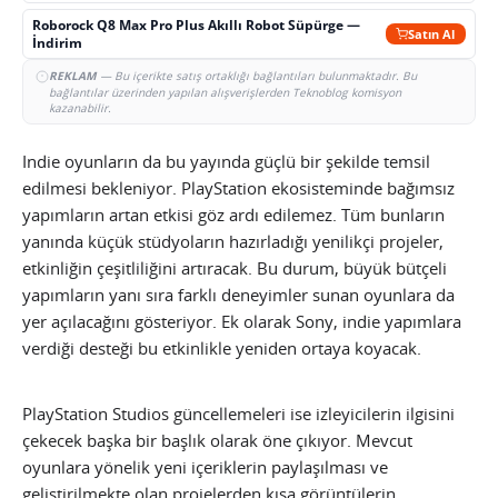
Roborock Q8 Max Pro Plus Akıllı Robot Süpürge —
Satın Al
İndirim
REKLAM
— Bu içerikte satış ortaklığı bağlantıları bulunmaktadır. Bu
bağlantılar üzerinden yapılan alışverişlerden Teknoblog komisyon
kazanabilir.
Indie oyunların da bu yayında güçlü bir şekilde temsil
edilmesi bekleniyor. PlayStation ekosisteminde bağımsız
yapımların artan etkisi göz ardı edilemez. Tüm bunların
yanında küçük stüdyoların hazırladığı yenilikçi projeler,
etkinliğin çeşitliliğini artıracak. Bu durum, büyük bütçeli
yapımların yanı sıra farklı deneyimler sunan oyunlara da
yer açılacağını gösteriyor. Ek olarak Sony, indie yapımlara
verdiği desteği bu etkinlikle yeniden ortaya koyacak.
PlayStation Studios güncellemeleri ise izleyicilerin ilgisini
çekecek başka bir başlık olarak öne çıkıyor. Mevcut
oyunlara yönelik yeni içeriklerin paylaşılması ve
geliştirilmekte olan projelerden kısa görüntülerin