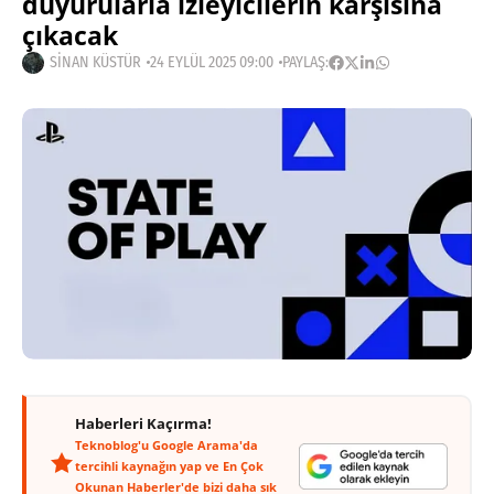
duyurularla izleyicilerin karşısına
çıkacak
SINAN KÜSTÜR
24 EYLÜL 2025 09:00
PAYLAŞ:
Haberleri Kaçırma!
Teknoblog'u Google Arama'da
tercihli kaynağın yap ve En Çok
Okunan Haberler'de bizi daha sık