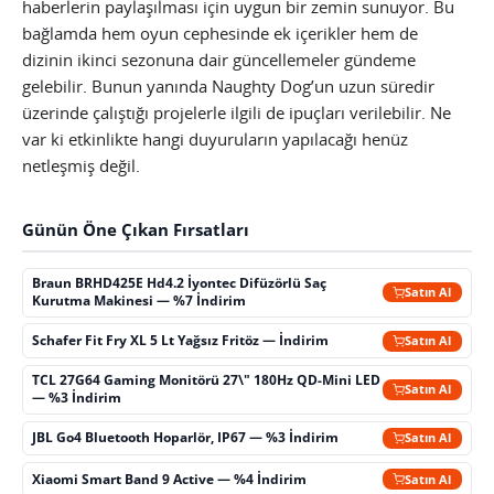
haberlerin paylaşılması için uygun bir zemin sunuyor. Bu
bağlamda hem oyun cephesinde ek içerikler hem de
dizinin ikinci sezonuna dair güncellemeler gündeme
gelebilir. Bunun yanında Naughty Dog’un uzun süredir
üzerinde çalıştığı projelerle ilgili de ipuçları verilebilir. Ne
var ki etkinlikte hangi duyuruların yapılacağı henüz
netleşmiş değil.
Günün Öne Çıkan Fırsatları
Braun BRHD425E Hd4.2 İyontec Difüzörlü Saç
Satın Al
Kurutma Makinesi — %7 İndirim
Schafer Fit Fry XL 5 Lt Yağsız Fritöz — İndirim
Satın Al
TCL 27G64 Gaming Monitörü 27\" 180Hz QD-Mini LED
Satın Al
— %3 İndirim
JBL Go4 Bluetooth Hoparlör, IP67 — %3 İndirim
Satın Al
Xiaomi Smart Band 9 Active — %4 İndirim
Satın Al