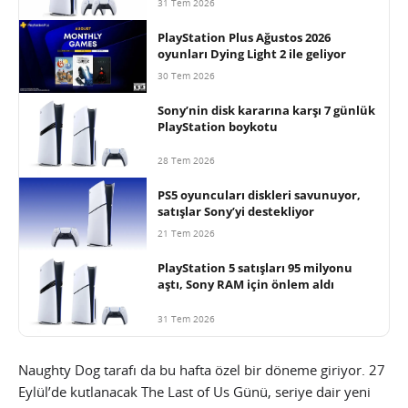
31 Tem 2026
PlayStation Plus Ağustos 2026
oyunları Dying Light 2 ile geliyor
30 Tem 2026
Sony’nin disk kararına karşı 7 günlük
PlayStation boykotu
28 Tem 2026
PS5 oyuncuları diskleri savunuyor,
satışlar Sony’yi destekliyor
21 Tem 2026
PlayStation 5 satışları 95 milyonu
aştı, Sony RAM için önlem aldı
31 Tem 2026
Naughty Dog tarafı da bu hafta özel bir döneme giriyor. 27
Eylül’de kutlanacak The Last of Us Günü, seriye dair yeni