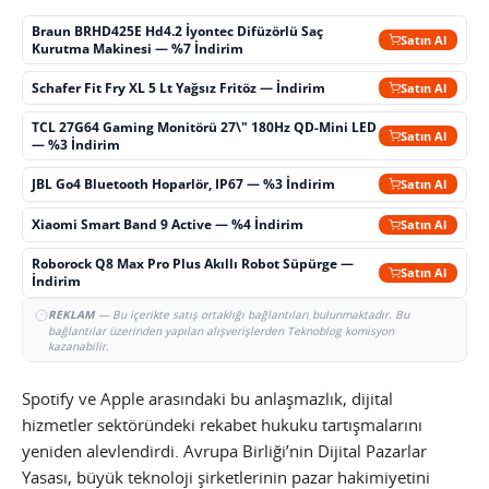
Braun BRHD425E Hd4.2 İyontec Difüzörlü Saç
Satın Al
Kurutma Makinesi — %7 İndirim
Schafer Fit Fry XL 5 Lt Yağsız Fritöz — İndirim
Satın Al
TCL 27G64 Gaming Monitörü 27\" 180Hz QD-Mini LED
Satın Al
— %3 İndirim
JBL Go4 Bluetooth Hoparlör, IP67 — %3 İndirim
Satın Al
Xiaomi Smart Band 9 Active — %4 İndirim
Satın Al
Roborock Q8 Max Pro Plus Akıllı Robot Süpürge —
Satın Al
İndirim
REKLAM
— Bu içerikte satış ortaklığı bağlantıları bulunmaktadır. Bu
bağlantılar üzerinden yapılan alışverişlerden Teknoblog komisyon
kazanabilir.
Spotify ve Apple arasındaki bu anlaşmazlık, dijital
hizmetler sektöründeki rekabet hukuku tartışmalarını
yeniden alevlendirdi. Avrupa Birliği’nin Dijital Pazarlar
Yasası, büyük teknoloji şirketlerinin pazar hakimiyetini