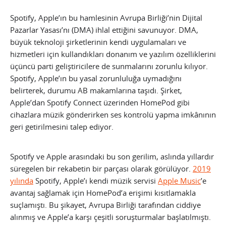
Spotify, Apple’ın bu hamlesinin Avrupa Birliği’nin Dijital
Pazarlar Yasası’nı (DMA) ihlal ettiğini savunuyor. DMA,
büyük teknoloji şirketlerinin kendi uygulamaları ve
hizmetleri için kullandıkları donanım ve yazılım özelliklerini
üçüncü parti geliştiricilere de sunmalarını zorunlu kılıyor.
Spotify, Apple’ın bu yasal zorunluluğa uymadığını
belirterek, durumu AB makamlarına taşıdı. Şirket,
Apple’dan Spotify Connect üzerinden HomePod gibi
cihazlara müzik gönderirken ses kontrolü yapma imkânının
geri getirilmesini talep ediyor.
Spotify ve Apple arasındaki bu son gerilim, aslında yıllardır
süregelen bir rekabetin bir parçası olarak görülüyor.
2019
yılında
Spotify, Apple’ı kendi müzik servisi
Apple Music
’e
avantaj sağlamak için HomePod’a erişimi kısıtlamakla
suçlamıştı. Bu şikayet, Avrupa Birliği tarafından ciddiye
alınmış ve Apple’a karşı çeşitli soruşturmalar başlatılmıştı.