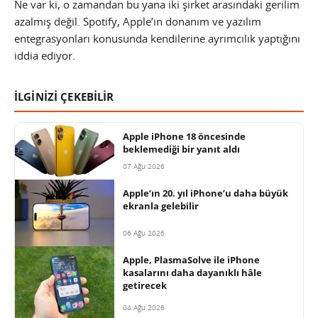
Ne var ki, o zamandan bu yana iki şirket arasındaki gerilim
azalmış değil. Spotify, Apple’ın donanım ve yazılım
entegrasyonları konusunda kendilerine ayrımcılık yaptığını
iddia ediyor.
İLGİNİZİ ÇEKEBİLİR
Apple iPhone 18 öncesinde
beklemediği bir yanıt aldı
07 Ağu 2026
Apple’ın 20. yıl iPhone’u daha büyük
ekranla gelebilir
06 Ağu 2026
Apple, PlasmaSolve ile iPhone
kasalarını daha dayanıklı hâle
getirecek
04 Ağu 2026