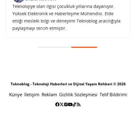
Teknolojiye olan ilgisi çocukluk yıllarına dayanıyor.
Yüksek Elektronik ve Haberleşme Mühendisi. Elde
ettiği mesleki bilgi ve deneyimi Teknoblog aracılığıyla
paylaşmayı tercih etmiştir.
Teknoloji dünyasının köklü platformu AnandTech, 30 yılın ardından kapanıyor
SONRAKI HABER
TEKNOLOJI
ANA SAYFA
Teknoloji dünyasının köklü
platformu AnandTech, 30 yılın
ardından kapanıyor
SABRI KÜSTÜR
31 AĞUSTOS 2024 12:00
PAYLAŞ: