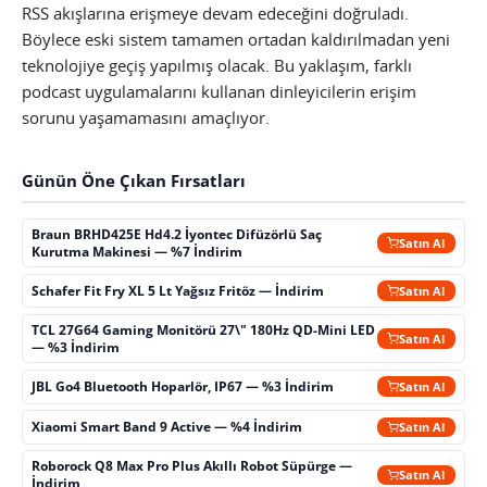
RSS akışlarına erişmeye devam edeceğini doğruladı.
Böylece eski sistem tamamen ortadan kaldırılmadan yeni
teknolojiye geçiş yapılmış olacak. Bu yaklaşım, farklı
podcast uygulamalarını kullanan dinleyicilerin erişim
sorunu yaşamamasını amaçlıyor.
Günün Öne Çıkan Fırsatları
Braun BRHD425E Hd4.2 İyontec Difüzörlü Saç
Satın Al
Kurutma Makinesi — %7 İndirim
Schafer Fit Fry XL 5 Lt Yağsız Fritöz — İndirim
Satın Al
TCL 27G64 Gaming Monitörü 27\" 180Hz QD-Mini LED
Satın Al
— %3 İndirim
JBL Go4 Bluetooth Hoparlör, IP67 — %3 İndirim
Satın Al
Xiaomi Smart Band 9 Active — %4 İndirim
Satın Al
Roborock Q8 Max Pro Plus Akıllı Robot Süpürge —
Satın Al
İndirim