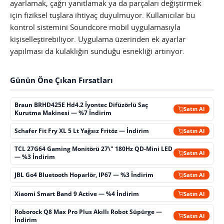
ayarlamak, çağrı yanıtlamak ya da parçaları değiştirmek
için fiziksel tuşlara ihtiyaç duyulmuyor. Kullanıcılar bu
kontrol sistemini Soundcore mobil uygulamasıyla
kişiselleştirebiliyor. Uygulama üzerinden ek ayarlar
yapılması da kulaklığın sunduğu esnekliği artırıyor.
Günün Öne Çıkan Fırsatları
Braun BRHD425E Hd4.2 İyontec Difüzörlü Saç
Satın Al
Kurutma Makinesi — %7 İndirim
Schafer Fit Fry XL 5 Lt Yağsız Fritöz — İndirim
Satın Al
TCL 27G64 Gaming Monitörü 27\" 180Hz QD-Mini LED
Satın Al
— %3 İndirim
JBL Go4 Bluetooth Hoparlör, IP67 — %3 İndirim
Satın Al
Xiaomi Smart Band 9 Active — %4 İndirim
Satın Al
Roborock Q8 Max Pro Plus Akıllı Robot Süpürge —
Satın Al
İndirim