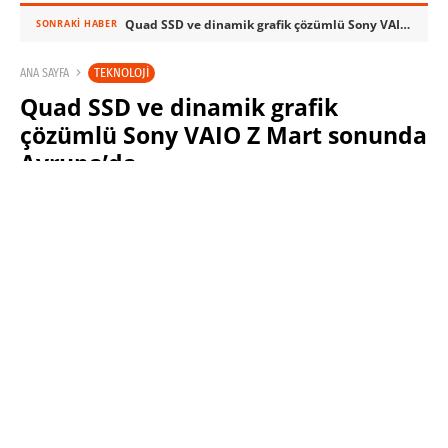
Quad SSD ve dinamik grafik çözümlü Sony VAIO Z Mart sonunda Avrupa’da
SONRAKI HABER
TEKNOLOJI
ANA SAYFA
Quad SSD ve dinamik grafik
çözümlü Sony VAIO Z Mart sonunda
Avrupa’da
SABRI KÜSTÜR
19 OCAK 2010 22:40
PAYLAŞ:
Haberleri Kaçırma!
Teknoblog'u Google Arama'da
tercihli kaynağın yap ve En Çok
Okunan Haberler'de bizi daha sık
gör.
CES 2010’da tanıtılan
ve ilkbaharın sonuna