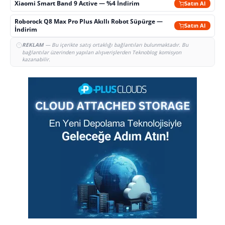
Xiaomi Smart Band 9 Active — %4 İndirim
Satın Al
Roborock Q8 Max Pro Plus Akıllı Robot Süpürge —
Satın Al
İndirim
REKLAM
— Bu içerikte satış ortaklığı bağlantıları bulunmaktadır. Bu
bağlantılar üzerinden yapılan alışverişlerden Teknoblog komisyon
kazanabilir.