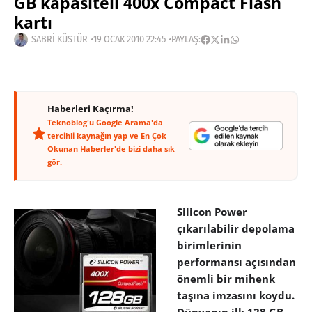
GB kapasiteli 400x Compact Flash
kartı
SABRI KÜSTÜR
19 OCAK 2010 22:45
PAYLAŞ:
Haberleri Kaçırma!
Teknoblog'u Google Arama'da
tercihli kaynağın yap ve En Çok
Okunan Haberler'de bizi daha sık
gör.
Silicon Power
çıkarılabilir depolama
birimlerinin
performansı açısından
önemli bir mihenk
taşına imzasını koydu.