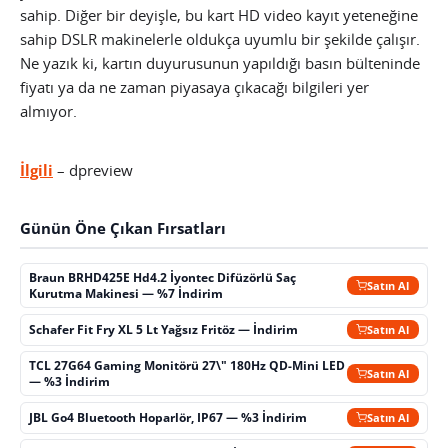
sahip. Diğer bir deyişle, bu kart HD video kayıt yeteneğine
sahip DSLR makinelerle oldukça uyumlu bir şekilde çalışır.
Ne yazık ki, kartın duyurusunun yapıldığı basın bülteninde
fiyatı ya da ne zaman piyasaya çıkacağı bilgileri yer
almıyor.
İlgili
– dpreview
Günün Öne Çıkan Fırsatları
Braun BRHD425E Hd4.2 İyontec Difüzörlü Saç
Satın Al
Kurutma Makinesi — %7 İndirim
Schafer Fit Fry XL 5 Lt Yağsız Fritöz — İndirim
Satın Al
TCL 27G64 Gaming Monitörü 27\" 180Hz QD-Mini LED
Satın Al
— %3 İndirim
JBL Go4 Bluetooth Hoparlör, IP67 — %3 İndirim
Satın Al