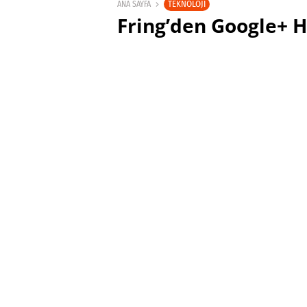
TEKNOLOJI
ANA SAYFA
Fring’den Google+ H
sohbet özelliği: Pl
SABRI KÜSTÜR
11 EYLÜL 2011 14:47
PAYLAŞ: