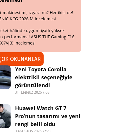
t makinesi mi, ızgara mı? Her ikisi de!
ENIC KCG 2026 M İncelemesi
eket hâlinde uygun fiyatlı yüksek
n performansı! ASUS TUF Gaming F16
607VJB) İncelemesi
ÇOK OKUNANLAR
Yeni Toyota Corolla
elektrikli seçeneğiyle
görüntülendi
31 TEMMUZ 2026 7:08
Huawei Watch GT 7
Pro’nun tasarımı ve yeni
rengi belli oldu
3 AĞUSTOS 2026 22:23