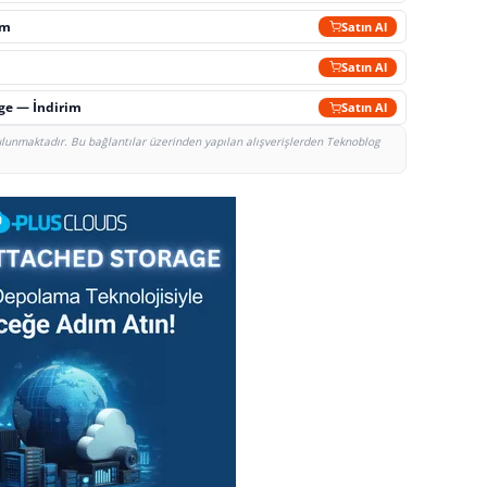
im
Satın Al
Satın Al
rge — İndirim
Satın Al
bulunmaktadır. Bu bağlantılar üzerinden yapılan alışverişlerden Teknoblog