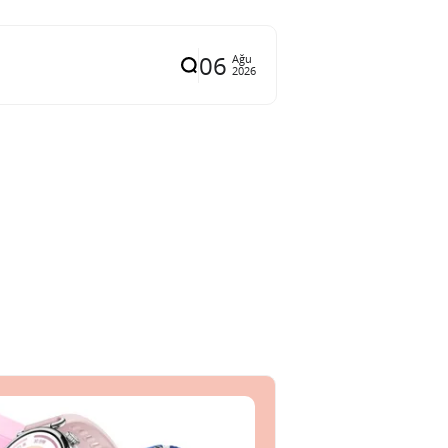
06
Ağu
2026