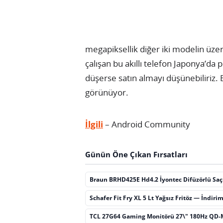
megapiksellik diğer iki modelin üzer
çalışan bu akıllı telefon Japonya’da
düşerse satın almayı düşünebiliriz. 
görünüyor.
İlgili
– Android Community
Günün Öne Çıkan Fırsatları
Braun BRHD425E Hd4.2 İyontec Difüzörlü Sa
Schafer Fit Fry XL 5 Lt Yağsız Fritöz — İndiri
TCL 27G64 Gaming Monitörü 27\" 180Hz QD-