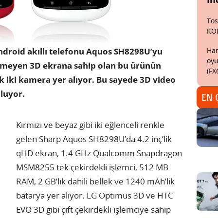
Tos
KO
Har
ndroid akıllı telefonu Aquos SH8298U’yu
oyu
tirmeyen 3D ekrana sahip olan bu ürünün
(FX
ik iki kamera yer alıyor. Bu sayede 3D video
luyor.
EN 
Kırmızı ve beyaz gibi iki eğlenceli renkle
gelen Sharp Aquos SH8298U’da 4.2 inç’lik
qHD ekran, 1.4 GHz Qualcomm Snapdragon
MSM8255 tek çekirdekli işlemci, 512 MB
RAM, 2 GB’lık dahili bellek ve 1240 mAh’lik
batarya yer alıyor. LG Optimus 3D ve HTC
EVO 3D gibi çift çekirdekli işlemciye sahip