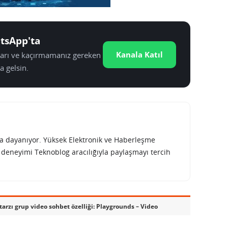
tsApp'ta
Kanala Katıl
tları ve kaçırmamanız gereken
a gelsin.
rına dayanıyor. Yüksek Elektronik ve Haberleşme
e deneyimi Teknoblog aracılığıyla paylaşmayı tercih
arzı grup video sohbet özelliği: Playgrounds – Video