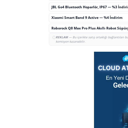
JBL Go4 Bluetooth Hoparlör, IP67 — %3 İndir
Xiaomi Smart Band 9 Active — %4 İndirim
Roborock Q8 Max Pro Plus Akıllı Robot Süpü
REKLAM
— Bu içerikte satış ortaklığı bağlantıları 
komisyon kazanabilir.