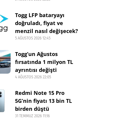
Togg LFP bataryayı
doğruladı, fiyat ve
menzil nasıl değişecek?
5 AĞUSTOS 2026 12:45
Togg’un Ağustos
fırsatında 1 milyon TL
ayrıntısı değişti
4 AĞUSTOS 2026 22:05
Redmi Note 15 Pro
5G’nin fiyatı 13 bin TL
birden düştü
31 TEMMUZ 2026 11:16