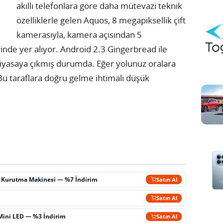
akıllı telefonlara göre daha mütevazi teknik
özelliklerle gelen Aquos, 8 megapiksellik çift
kamerasıyla, kamera açısından 5
inde yer alıyor.
Android 2.3 Gingerbread ile
 piyasaya çıkmış durumda. Eğer yolunuz oralara
Bu taraflara doğru gelme ihtimali düşük
ç Kurutma Makinesi — %7 İndirim
Satın Al
m
Satın Al
Mini LED — %3 İndirim
Satın Al