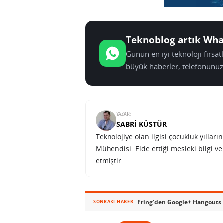
Teknoblog artık Wha
Günün en iyi teknoloji fırsa
büyük haberler, telefonunuz
YAZAR:
SABRI KÜSTÜR
Teknolojiye olan ilgisi çocukluk yılla
Mühendisi. Elde ettiği mesleki bilgi v
etmiştir.
Fring’den Google+ Hangouts t
SONRAKI HABER