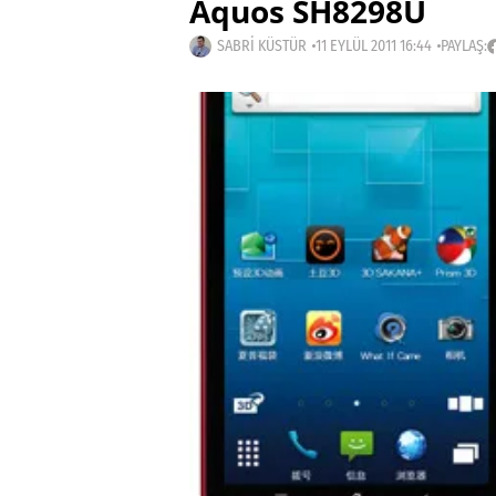
Aquos SH8298U
SABRI KÜSTÜR
11 EYLÜL 2011 16:44
PAYLAŞ: