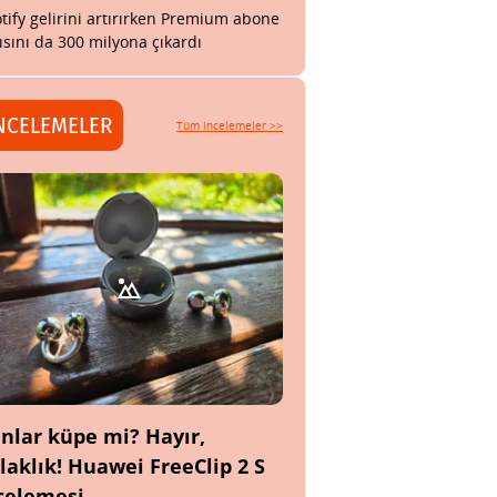
tify gelirini artırırken Premium abone
ısını da 300 milyona çıkardı
NCELEMELER
Tüm incelemeler >>
nlar küpe mi? Hayır,
laklık! Huawei FreeClip 2 S
celemesi