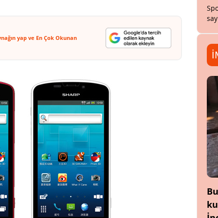
Spo
say
ynağın yap ve En Çok Okunan
İ
Bu
ku
İn