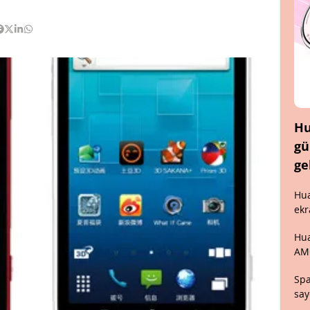
Hu
gü
ge
Hua
ekr
Hua
AM
Spa
say