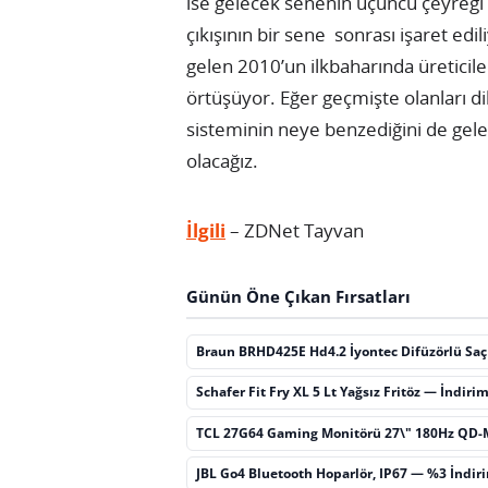
ise gelecek senenin üçüncü çeyreği 
çıkışının bir sene sonrası işaret ed
gelen 2010’un ilkbaharında üreticil
örtüşüyor. Eğer geçmişte olanları di
sisteminin neye benzediğini de gel
olacağız.
İlgili
– ZDNet Tayvan
Günün Öne Çıkan Fırsatları
Braun BRHD425E Hd4.2 İyontec Difüzörlü Sa
Schafer Fit Fry XL 5 Lt Yağsız Fritöz — İndiri
TCL 27G64 Gaming Monitörü 27\" 180Hz QD-
JBL Go4 Bluetooth Hoparlör, IP67 — %3 İndir