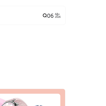
06
Ağu
2026