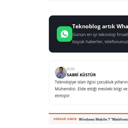
Teknoblog artık Wha
Günün en iyi teknoloji fırsa
büyük haberler, telefonunuz
YAZAR:
SABRI KÜSTÜR
Teknolojiye olan ilgisi çocukluk yılla
Mühendisi. Elde ettiği mesleki bilgi v
etmiştir.
Windows Mobile 7 “Maldives”
SONRAKI HABER