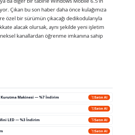
ya da diğer bir tabirle Windows Mobile 6.5’in
iliyor. Çıkan bu son haber daha önce kulağımıza
ere özel bir sürümün çıkacağı dedikodularıyla
kkate alacak olursak, aynı şekilde yeni işletim
eneksel kanallardan öğrenme imkanına sahip
ç Kurutma Makinesi — %7 İndirim
Satın Al
m
Satın Al
Mini LED — %3 İndirim
Satın Al
im
Satın Al