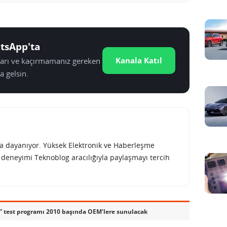
tsApp'ta
Kanala Katıl
tları ve kaçırmamanız gereken
a gelsin.
rına dayanıyor. Yüksek Elektronik ve Haberleşme
e deneyimi Teknoblog aracılığıyla paylaşmayı tercih
 test programı 2010 başında OEM’lere sunulacak