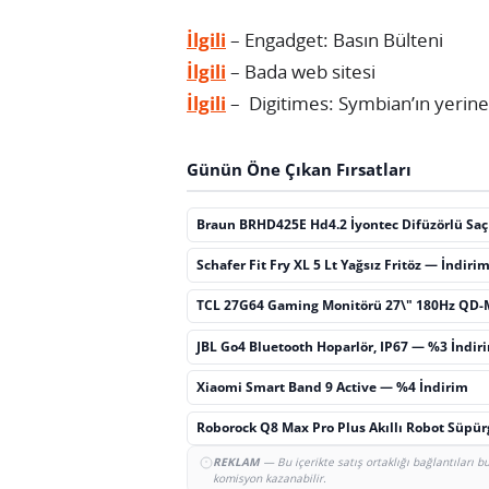
İlgili
– Engadget: Basın Bülteni
İlgili
– Bada web sitesi
İlgili
– Digitimes: Symbian’ın yerin
Günün Öne Çıkan Fırsatları
Braun BRHD425E Hd4.2 İyontec Difüzörlü Sa
Schafer Fit Fry XL 5 Lt Yağsız Fritöz — İndiri
TCL 27G64 Gaming Monitörü 27\" 180Hz QD-
JBL Go4 Bluetooth Hoparlör, IP67 — %3 İndir
Xiaomi Smart Band 9 Active — %4 İndirim
Roborock Q8 Max Pro Plus Akıllı Robot Süpü
REKLAM
— Bu içerikte satış ortaklığı bağlantıları 
komisyon kazanabilir.