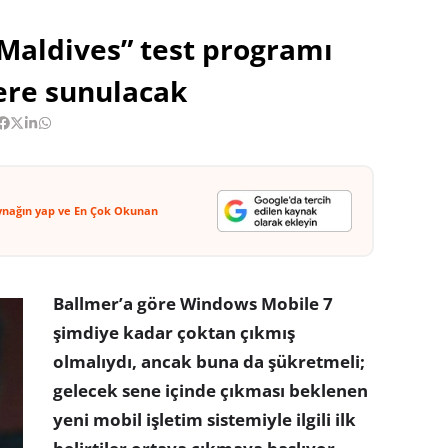
Maldives” test programı
ere sunulacak
ynağın yap ve En Çok Okunan
Ballmer’a göre Windows Mobile 7
şimdiye kadar çoktan çıkmış
olmalıydı, ancak buna da şükretmeli;
gelecek sene içinde çıkması beklenen
yeni mobil işletim sistemiyle ilgili ilk