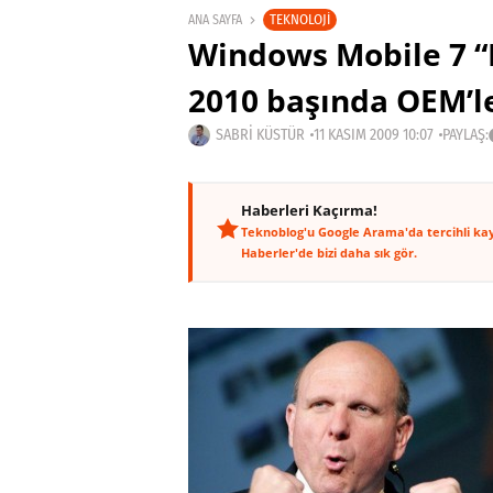
TEKNOLOJI
ANA SAYFA
Windows Mobile 7 “
2010 başında OEM’l
SABRI KÜSTÜR
11 KASIM 2009 10:07
PAYLAŞ:
Haberleri Kaçırma!
Teknoblog'u Google Arama'da tercihli ka
Haberler'de bizi daha sık gör.