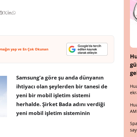
ynağın yap ve En Çok Okunan
Hu
gü
ge
Samsung’a göre şu anda dünyanın
ihtiyacı olan şeylerden bir tanesi de
Hua
ekr
yeni bir mobil işletim sistemi
herhalde. Şirket Bada adını verdiği
Hua
AM
yeni mobil işletim sisteminin
Spa
say