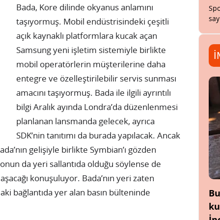
Bada, Kore dilinde okyanus anlamını
Spo
say
taşıyormuş. Mobil endüstrisindeki çeşitli
açık kaynaklı platformlara kucak açan
Samsung yeni işletim sistemiyle birlikte
İ
mobil operatörlerin müşterilerine daha
entegre ve özelleştirilebilir servis sunması
amacını taşıyormuş. Bada ile ilgili ayrıntılı
bilgi Aralık ayında Londra’da düzenlenmesi
planlanan lansmanda gelecek, ayrıca
SDK’nin tanıtımı da burada yapılacak. Ancak
a’nın gelişiyle birlikte Symbian’ı gözden
 onun da yeri sallantıda olduğu söylense de
aşacağı konuşuluyor. Bada’nın yeri zaten
daki bağlantıda yer alan basın bülteninde
Bu
ku
İn