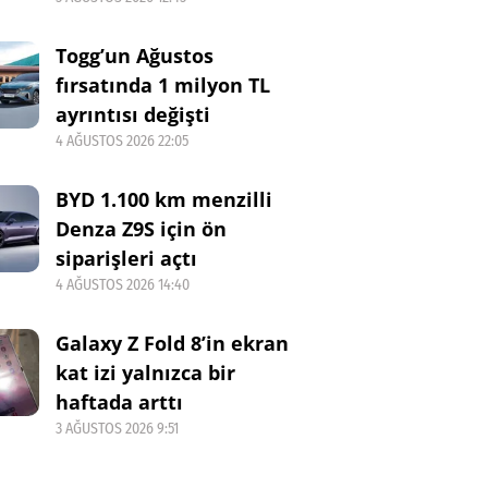
Togg’un Ağustos
fırsatında 1 milyon TL
ayrıntısı değişti
4 AĞUSTOS 2026 22:05
BYD 1.100 km menzilli
Denza Z9S için ön
siparişleri açtı
4 AĞUSTOS 2026 14:40
Galaxy Z Fold 8’in ekran
kat izi yalnızca bir
haftada arttı
3 AĞUSTOS 2026 9:51