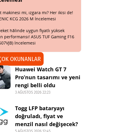
t makinesi mi, ızgara mı? Her ikisi de!
ENIC KCG 2026 M İncelemesi
eket hâlinde uygun fiyatlı yüksek
n performansı! ASUS TUF Gaming F16
607VJB) İncelemesi
ÇOK OKUNANLAR
Huawei Watch GT 7
Pro’nun tasarımı ve yeni
rengi belli oldu
3 AĞUSTOS 2026 22:23
Togg LFP bataryayı
doğruladı, fiyat ve
menzil nasıl değişecek?
5 AĞUSTOS 2026 12:45