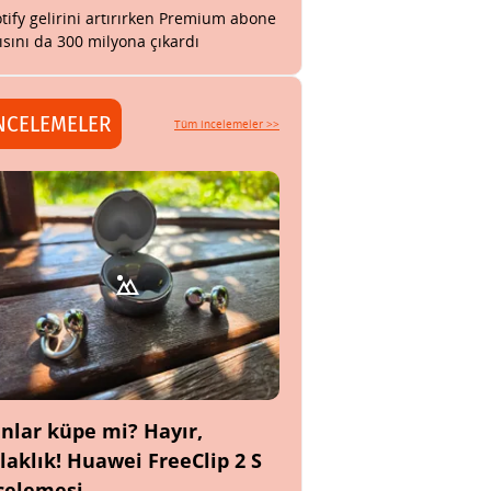
tify gelirini artırırken Premium abone
ısını da 300 milyona çıkardı
NCELEMELER
Tüm incelemeler >>
nlar küpe mi? Hayır,
laklık! Huawei FreeClip 2 S
celemesi