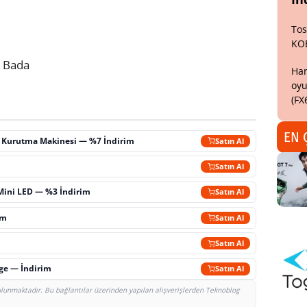
Tos
KO
e Bada
Har
oyu
(FX
EN 
ç Kurutma Makinesi — %7 İndirim
Satın Al
m
Satın Al
Mini LED — %3 İndirim
Satın Al
im
Satın Al
Satın Al
rge — İndirim
Satın Al
bulunmaktadır. Bu bağlantılar üzerinden yapılan alışverişlerden Teknoblog