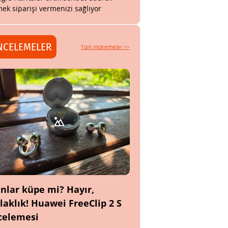
ek siparişi vermenizi sağlıyor
NCELEMELER
Tüm incelemeler >>
nlar küpe mi? Hayır,
laklık! Huawei FreeClip 2 S
celemesi