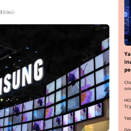
Ya
in
pe
Cha
sın
HON
TL’
Yap
Goo