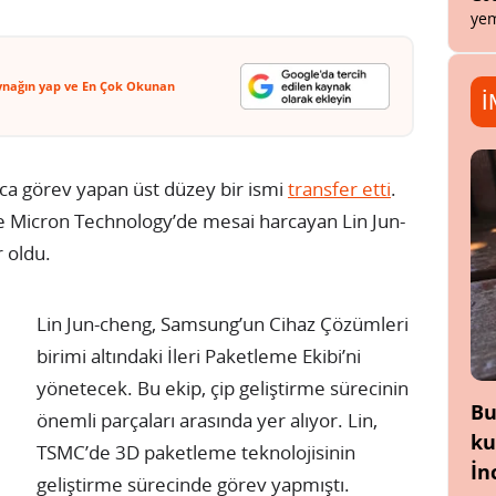
yem
ynağın yap ve En Çok Okunan
İ
a görev yapan üst düzey bir ismi
transfer etti
.
se Micron Technology’de mesai harcayan Lin Jun-
 oldu.
Lin Jun-cheng, Samsung’un Cihaz Çözümleri
birimi altındaki İleri Paketleme Ekibi’ni
yönetecek. Bu ekip, çip geliştirme sürecinin
Bu
önemli parçaları arasında yer alıyor. Lin,
ku
TSMC’de 3D paketleme teknolojisinin
İn
geliştirme sürecinde görev yapmıştı.