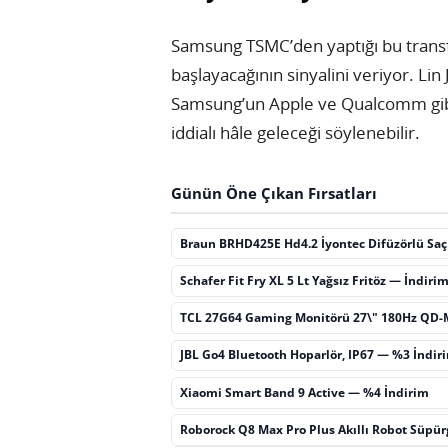
Samsung TSMC’den yaptığı bu transf
başlayacağının sinyalini veriyor. Li
Samsung’un Apple ve Qualcomm gibi 
iddialı hâle geleceği söylenebilir.
Günün Öne Çıkan Fırsatları
Braun BRHD425E Hd4.2 İyontec Difüzörlü Sa
Schafer Fit Fry XL 5 Lt Yağsız Fritöz — İndiri
TCL 27G64 Gaming Monitörü 27\" 180Hz QD-
JBL Go4 Bluetooth Hoparlör, IP67 — %3 İndir
Xiaomi Smart Band 9 Active — %4 İndirim
Roborock Q8 Max Pro Plus Akıllı Robot Süpü