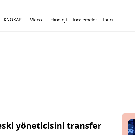
TEKNOKART
Video
Teknoloji
İncelemeler
İpucu
ki yöneticisini transfer