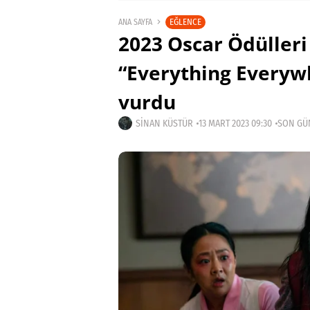
EĞLENCE
ANA SAYFA
2023 Oscar Ödülleri
“Everything Everyw
vurdu
SINAN KÜSTÜR
13 MART 2023 09:30
SON GÜN