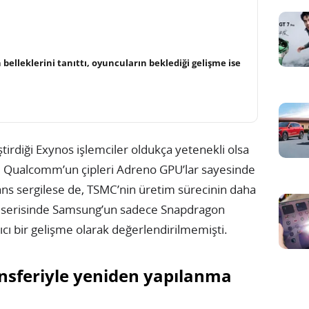
belleklerini tanıttı, oyuncuların beklediği gelişme ise
iştirdiği Exynos işlemciler oldukça yetenekli olsa
r. Qualcomm’un çipleri Adreno GPU’lar sayesinde
s sergilese de, TSMC’nin üretim sürecinin daha
y S serisinde Samsung’un sadece Snapdragon
tıcı bir gelişme olarak değerlendirilmemişti.
sferiyle yeniden yapılanma