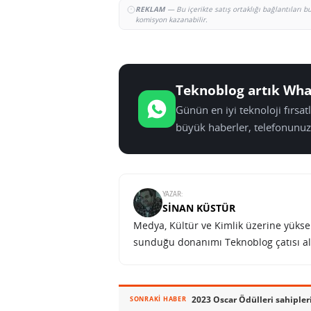
REKLAM
— Bu içerikte satış ortaklığı bağlantıları 
komisyon kazanabilir.
Teknoblog artık Wha
Günün en iyi teknoloji fırsa
büyük haberler, telefonunuz
YAZAR:
SINAN KÜSTÜR
Medya, Kültür ve Kimlik üzerine yüksek 
sunduğu donanımı Teknoblog çatısı al
SONRAKI HABER