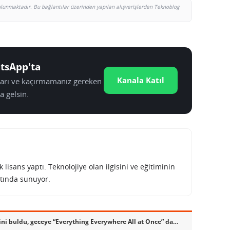
bulunmaktadır. Bu bağlantılar üzerinden yapılan alışverişlerden Teknoblog
tsApp'ta
Kanala Katıl
tları ve kaçırmamanız gereken
a gelsin.
lisans yaptı. Teknolojiye olan ilgisini ve eğitiminin
tında sunuyor.
2023 Oscar Ödülleri sahiplerini buldu, geceye “Everything Everywhere All at Once” damga vurdu