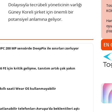
Dolayısıyla tecrübeli yöneticinin varlığı
Tos
KO
Güney Koreli şirket için önemli bir
potansiyel anlamına geliyor.
Har
oyu
(FX
EN 
C 200 MP sensörde DeepPix ile sınırları zorluyor
FE için kritik gelişme, tanıtım artık çok yakın
ıllı saati Wear OS kullanmayabilir
tlanabilir telefonları Avrupa’da beklentileri aştı