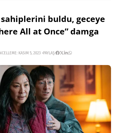
 sahiplerini buldu, geceye
here All at Once” damga
CELLEME: KASIM 5, 2023
PAYLAŞ: