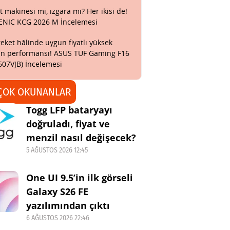
t makinesi mi, ızgara mı? Her ikisi de!
ENIC KCG 2026 M İncelemesi
eket hâlinde uygun fiyatlı yüksek
n performansı! ASUS TUF Gaming F16
607VJB) İncelemesi
ÇOK OKUNANLAR
Togg LFP bataryayı
doğruladı, fiyat ve
menzil nasıl değişecek?
5 AĞUSTOS 2026 12:45
One UI 9.5’in ilk görseli
Galaxy S26 FE
yazılımından çıktı
6 AĞUSTOS 2026 22:46