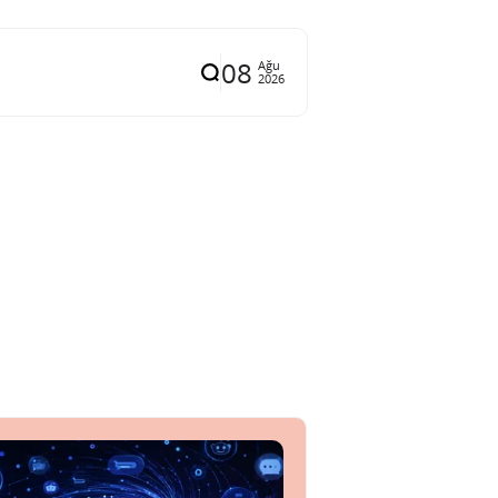
08
Ağu
2026