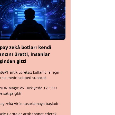
pay zekâ botları kendi
ancını üretti, insanlar
şinden gitti
tGPT artık ücretsiz kullanıcılar için
ırsız metin sohbeti sunacak
OR Magic V6 Türkiye’de 129.999
ye satışa çıktı
ay zekâ virüs tasarlamaya başladı
gle Haritalar artık sohbet ederek