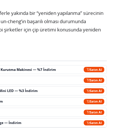
erle yakında bir “yeniden yapılanma” sürecinin
n Jun-cheng’in başarılı olması durumunda
şirketler için çip üretimi konusunda yeniden
ç Kurutma Makinesi — %7 İndirim
Satın Al
m
Satın Al
Mini LED — %3 İndirim
Satın Al
im
Satın Al
Satın Al
rge — İndirim
Satın Al