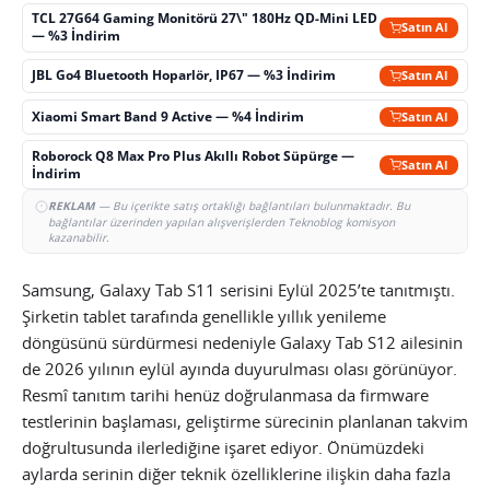
TCL 27G64 Gaming Monitörü 27\" 180Hz QD-Mini LED
Satın Al
— %3 İndirim
JBL Go4 Bluetooth Hoparlör, IP67 — %3 İndirim
Satın Al
Xiaomi Smart Band 9 Active — %4 İndirim
Satın Al
Roborock Q8 Max Pro Plus Akıllı Robot Süpürge —
Satın Al
İndirim
REKLAM
— Bu içerikte satış ortaklığı bağlantıları bulunmaktadır. Bu
bağlantılar üzerinden yapılan alışverişlerden Teknoblog komisyon
kazanabilir.
Samsung, Galaxy Tab S11 serisini Eylül 2025’te tanıtmıştı.
Şirketin tablet tarafında genellikle yıllık yenileme
döngüsünü sürdürmesi nedeniyle Galaxy Tab S12 ailesinin
de 2026 yılının eylül ayında duyurulması olası görünüyor.
Resmî tanıtım tarihi henüz doğrulanmasa da firmware
testlerinin başlaması, geliştirme sürecinin planlanan takvim
doğrultusunda ilerlediğine işaret ediyor. Önümüzdeki
aylarda serinin diğer teknik özelliklerine ilişkin daha fazla