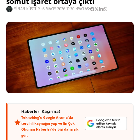
somut işaret ortaya çıktı
SINAN KÜSTÜR
8 MAYIS 2026 11:30
PAYLAŞ:
Haberleri Kaçırma!
Teknoblog'u Google Arama'da
tercihli kaynağın yap ve En Çok
Okunan Haberler'de bizi daha sık
gör.