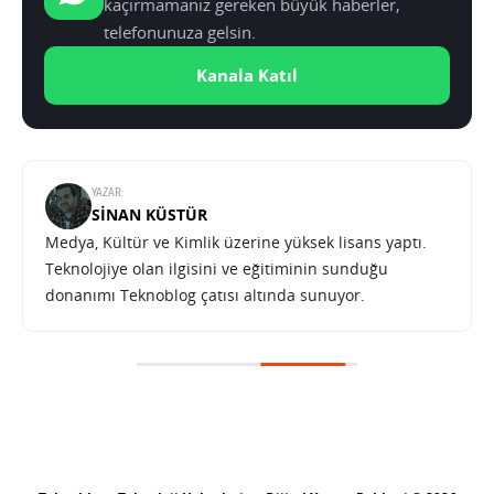
kaçırmamanız gereken büyük haberler,
telefonunuza gelsin.
Kanala Katıl
YAZAR:
SINAN KÜSTÜR
Medya, Kültür ve Kimlik üzerine yüksek lisans yaptı.
Teknolojiye olan ilgisini ve eğitiminin sunduğu
donanımı Teknoblog çatısı altında sunuyor.
ChatGPT Güvenilir Kişi ile yakınını uyaracak
SONRAKI HABER
TEKNOLOJI
ANA SAYFA
ChatGPT Güvenilir Kişi ile yakınını