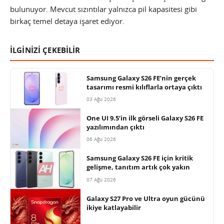
bulunuyor. Mevcut sızıntılar yalnızca pil kapasitesi gibi
birkaç temel detaya işaret ediyor.
İLGİNİZİ ÇEKEBİLİR
Samsung Galaxy S26 FE’nin gerçek
tasarımı resmi kılıflarla ortaya çıktı
03 Ağu 2026
One UI 9.5’in ilk görseli Galaxy S26 FE
yazılımından çıktı
06 Ağu 2026
Samsung Galaxy S26 FE için kritik
gelişme, tanıtım artık çok yakın
07 Ağu 2026
Galaxy S27 Pro ve Ultra oyun gücünü
ikiye katlayabilir