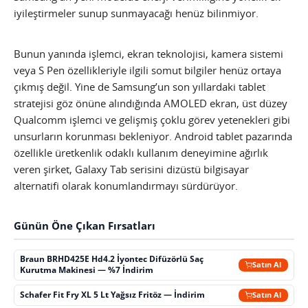
iyileştirmeler sunup sunmayacağı henüz bilinmiyor.
Bunun yanında işlemci, ekran teknolojisi, kamera sistemi
veya S Pen özellikleriyle ilgili somut bilgiler henüz ortaya
çıkmış değil. Yine de Samsung’un son yıllardaki tablet
stratejisi göz önüne alındığında AMOLED ekran, üst düzey
Qualcomm işlemci ve gelişmiş çoklu görev yetenekleri gibi
unsurların korunması bekleniyor. Android tablet pazarında
özellikle üretkenlik odaklı kullanım deneyimine ağırlık
veren şirket, Galaxy Tab serisini dizüstü bilgisayar
alternatifi olarak konumlandırmayı sürdürüyor.
Günün Öne Çıkan Fırsatları
Braun BRHD425E Hd4.2 İyontec Difüzörlü Saç
Satın Al
Kurutma Makinesi — %7 İndirim
Schafer Fit Fry XL 5 Lt Yağsız Fritöz — İndirim
Satın Al