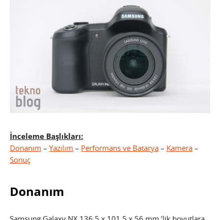
İnceleme Başlıkları:
Donanım
–
Yazılım
–
Performans ve Batarya
–
Kamera
–
Sonuç
Donanım
Samsung Galaxy NX 136.5 x 101.5 x 56 mm.’lik boyutlara