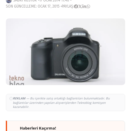
SABRI KÜSTÜR
17 OCAK 2014 11:46
SON GÜNCELLEME: OCAK 17, 2015
PAYLAŞ:
REKLAM
— Bu içerikte satış ortaklığı bağlantıları bulunmaktadır. Bu
bağlantılar üzerinden yapılan alışverişlerden Teknoblog komisyon
kazanabilir.
Haberleri Kaçırma!