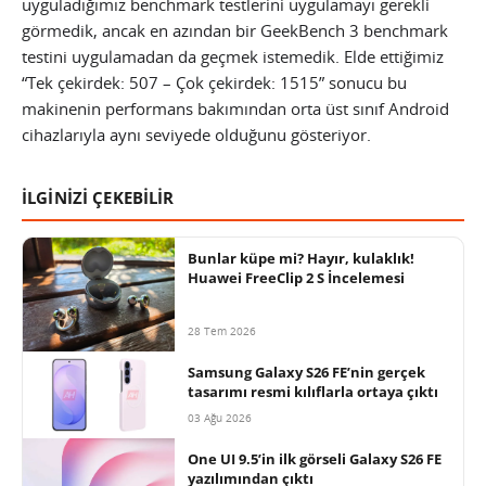
uyguladığımız benchmark testlerini uygulamayı gerekli
görmedik, ancak en azından bir GeekBench 3 benchmark
testini uygulamadan da geçmek istemedik. Elde ettiğimiz
“Tek çekirdek: 507 – Çok çekirdek: 1515” sonucu bu
makinenin performans bakımından orta üst sınıf Android
cihazlarıyla aynı seviyede olduğunu gösteriyor.
İLGİNİZİ ÇEKEBİLİR
Bunlar küpe mi? Hayır, kulaklık!
Huawei FreeClip 2 S İncelemesi
28 Tem 2026
Samsung Galaxy S26 FE’nin gerçek
tasarımı resmi kılıflarla ortaya çıktı
03 Ağu 2026
One UI 9.5’in ilk görseli Galaxy S26 FE
yazılımından çıktı