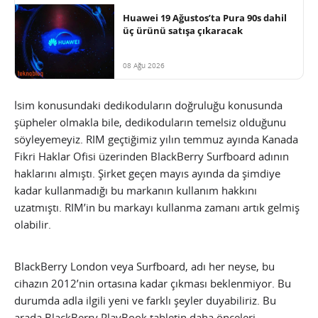
Huawei 19 Ağustos’ta Pura 90s dahil
üç ürünü satışa çıkaracak
08 Ağu 2026
İsim konusundaki dedikoduların doğruluğu konusunda
şüpheler olmakla bile, dedikoduların temelsiz olduğunu
söyleyemeyiz. RIM geçtiğimiz yılın temmuz ayında Kanada
Fikri Haklar Ofisi üzerinden BlackBerry Surfboard adının
haklarını almıştı. Şirket geçen mayıs ayında da şimdiye
kadar kullanmadığı bu markanın kullanım hakkını
uzatmıştı. RIM’in bu markayı kullanma zamanı artık gelmiş
olabilir.
BlackBerry London veya Surfboard, adı her neyse, bu
cihazın 2012’nin ortasına kadar çıkması beklenmiyor. Bu
durumda adla ilgili yeni ve farklı şeyler duyabiliriz. Bu
arada BlackBerry PlayBook tabletin daha önceleri