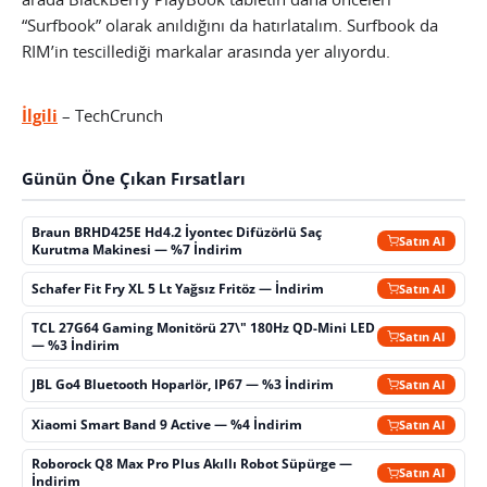
“Surfbook” olarak anıldığını da hatırlatalım. Surfbook da
RIM’in tescillediği markalar arasında yer alıyordu.
İlgili
– TechCrunch
Günün Öne Çıkan Fırsatları
Braun BRHD425E Hd4.2 İyontec Difüzörlü Saç
Satın Al
Kurutma Makinesi — %7 İndirim
Schafer Fit Fry XL 5 Lt Yağsız Fritöz — İndirim
Satın Al
TCL 27G64 Gaming Monitörü 27\" 180Hz QD-Mini LED
Satın Al
— %3 İndirim
JBL Go4 Bluetooth Hoparlör, IP67 — %3 İndirim
Satın Al
Xiaomi Smart Band 9 Active — %4 İndirim
Satın Al
Roborock Q8 Max Pro Plus Akıllı Robot Süpürge —
Satın Al
İndirim