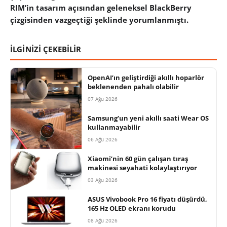
RIM’in tasarım açısından geleneksel BlackBerry
çizgisinden vazgeçtiği şeklinde yorumlanmıştı.
İLGİNİZİ ÇEKEBİLİR
OpenAI’ın geliştirdiği akıllı hoparlör
beklenenden pahalı olabilir
07 Ağu 2026
Samsung’un yeni akıllı saati Wear OS
kullanmayabilir
06 Ağu 2026
Xiaomi’nin 60 gün çalışan tıraş
makinesi seyahati kolaylaştırıyor
03 Ağu 2026
ASUS Vivobook Pro 16 fiyatı düşürdü,
165 Hz OLED ekranı korudu
08 Ağu 2026