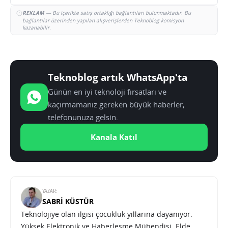
REKLAM
— Bu içerikte satış ortaklığı bağlantıları bulunmaktadır. Bu
bağlantılar üzerinden yapılan alışverişlerden Teknoblog komisyon
kazanabilir.
Teknoblog artık WhatsApp'ta
Günün en iyi teknoloji fırsatları ve
kaçırmamanız gereken büyük haberler,
telefonunuza gelsin.
Kanala Katıl
YAZAR:
SABRI KÜSTÜR
Teknolojiye olan ilgisi çocukluk yıllarına dayanıyor.
Yüksek Elektronik ve Haberleşme Mühendisi. Elde