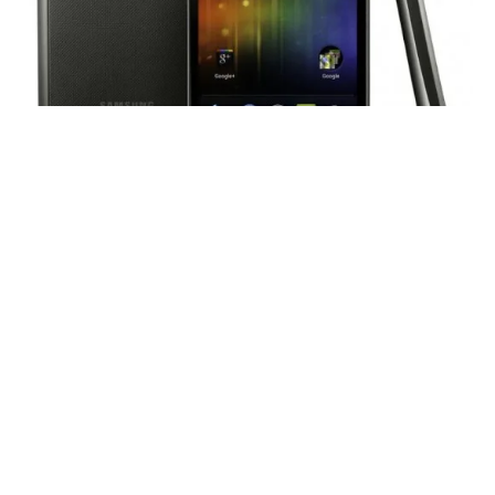
Haberleri Kaçırma!
Teknoblog'u Google Arama'da
tercihli kaynağın yap ve En Çok
Okunan Haberler'de bizi daha sık
gör.