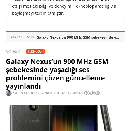
ettiği mesleki bilgi ve deneyimi Teknoblog aracılığıyla
paylaşmayı tercih etmiştir.
Galaxy Nexus’un 900 MHz GSM şebekesinde yaşadığı ses problemini çözen güncelleme yayınlandı
SONRAKI HABER
TEKNOLOJI
ANA SAYFA
Galaxy Nexus’un 900 MHz GSM
şebekesinde yaşadığı ses
problemini çözen güncelleme
yayınlandı
SABRI KÜSTÜR
1 ARALIK 2011 12:33
PAYLAŞ: