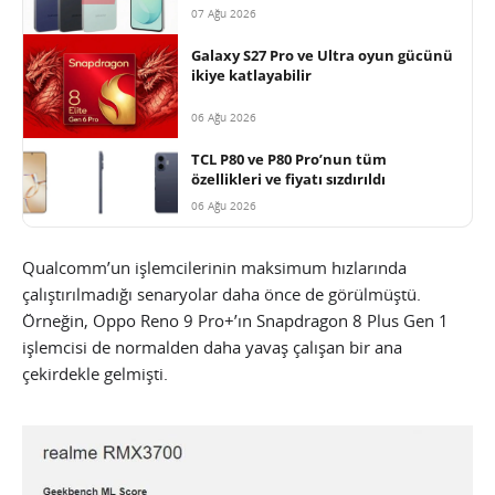
07 Ağu 2026
Galaxy S27 Pro ve Ultra oyun gücünü
ikiye katlayabilir
06 Ağu 2026
TCL P80 ve P80 Pro’nun tüm
özellikleri ve fiyatı sızdırıldı
06 Ağu 2026
Qualcomm’un işlemcilerinin maksimum hızlarında
çalıştırılmadığı senaryolar daha önce de görülmüştü.
Örneğin, Oppo Reno 9 Pro+’ın Snapdragon 8 Plus Gen 1
işlemcisi de normalden daha yavaş çalışan bir ana
çekirdekle gelmişti.