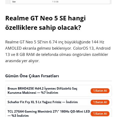
Realme GT Neo 5 SE hangi
özelliklere sahip olacak?
Realme GT Neo 5 SE’nin 6.74 inç büyüklüğünde 144 Hz
AMOLED ekranla gelmesi bekleniyor. ColorOS 13, Android
13 ve 8 GB RAM de telefonda olması öngörülen özellikler
arasında yer alıyor.
Günün Öne Çıkan Fırsatları
Braun BRHD425E Hd4.2 İyontec Difüzörlü Saç
Satın Al
Kurutma Makinesi — %7 İndirim
Schafer Fit Fry XL 5 Lt Yağsız Fritöz — İndirim
Satın Al
TCL 27G64 Gaming Monitörü 27\" 180Hz QD-Mini LED
Satın Al
— %3 İndirim