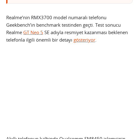
Realme’nin RMX3700 model numaralı telefonu
Geekbench’in benchmark testinden geçti. Test sonucu
Realme
GT Neo 5
SE adıyla resmiyet kazanması beklenen
telefonla ilgili önemli bir detayı
gösteriyor
.
Akıllı telefonun kalbinde Qualcomm SM8450 işlemcinin