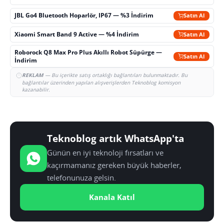
JBL Go4 Bluetooth Hoparlör, IP67 — %3 İndirim
Satın Al
Xiaomi Smart Band 9 Active — %4 İndirim
Satın Al
Roborock Q8 Max Pro Plus Akıllı Robot Süpürge —
Satın Al
İndirim
REKLAM
— Bu içerikte satış ortaklığı bağlantıları bulunmaktadır. Bu
bağlantılar üzerinden yapılan alışverişlerden Teknoblog komisyon
kazanabilir.
Teknoblog artık WhatsApp'ta
Günün en iyi teknoloji fırsatları ve
kaçırmamanız gereken büyük haberler,
telefonunuza gelsin.
Kanala Katıl