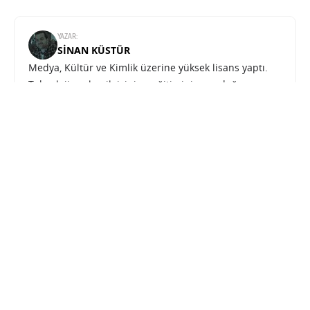
YAZAR:
SINAN KÜSTÜR
Medya, Kültür ve Kimlik üzerine yüksek lisans yaptı.
Teknolojiye olan ilgisini ve eğitiminin sunduğu
donanımı Teknoblog çatısı altında sunuyor.
Activision’dan Call of Duty: Mobile için oyuncuları rahatlatacak açıklama
SONRAKI HABER
EĞLENCE
ANA SAYFA
Activision’dan Call of Duty: Mobile
için oyuncuları rahatlatacak
açıklama
SINAN KÜSTÜR
14 MART 2023 08:40
SON GÜNCELLEME: KASIM 4, 2023
PAYLAŞ: