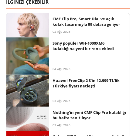
İLGİNİZİ ÇEKEBİLİR
CMF Clip Pro, Smart Dial ve açık
kulak tasarımıyla 99 dolara geliyor
04 Ağu 2026
Sony popüler WH-1000XM6
kulaklığına yeni bir renk ekledi
04 Ağu 2026
Huawei FreeClip 2 S’in 12.999 TL’lik
Türkiye fiyatı netleşti
03 Ağu 2026
Nothing’in yeni CMF Clip Pro kulaklığı
bu hafta tanıtılıyor
03 Ağu 2026