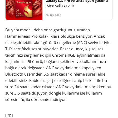
Galaxy S27 Pro ve Ultra oyun gücünü
ikiye katlayabilir
06 Ağu 2026
Bu yeni model, daha önce gördüğünüz sıradan
Hammerhead Pro kulaklıklara oldukça benziyor. Ancak
özelleştirilebilir aktif gürültü engelleme (ANC) seviyeleriyle
THX sertifikalı ses sunuyorlar. Razer olunca, kişisel ses
tercihinizi sergilemek için Chroma RGB aydınlatması da
kaçınılmaz. Pil ömrü, bağlantı şeklinize ve kullanımınıza
bağlı olarak değişiyor. ANC ve aydınlatma kapalıyken
Bluetooth üzerinden 6.5 saat kadar dinleme süresi elde
edebilirsiniz. Kablosuz şarj özelliğine sahip bir kılıf ile bu
süre 24 saate kadar çıkıyor. ANC ve aydınlatma açıkken bu
süre 3.5 saate düşüyor, dongle kullanımı ise kullanım
süresini üç ila dört saate indiriyor.
[irp]