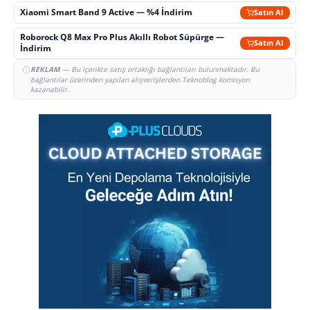
Xiaomi Smart Band 9 Active — %4 İndirim
Satın Al
Roborock Q8 Max Pro Plus Akıllı Robot Süpürge —
Satın Al
İndirim
REKLAM
— Bu içerikte satış ortaklığı bağlantıları bulunmaktadır. Bu
bağlantılar üzerinden yapılan alışverişlerden Teknoblog komisyon
kazanabilir.