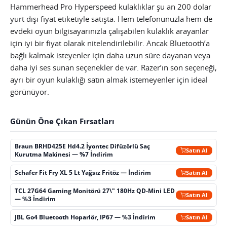
Hammerhead Pro Hyperspeed kulaklıklar şu an 200 dolar
yurt dışı fiyat etiketiyle satışta. Hem telefonunuzla hem de
evdeki oyun bilgisayarınızla çalışabilen kulaklık arayanlar
için iyi bir fiyat olarak nitelendirilebilir. Ancak Bluetooth’a
bağlı kalmak isteyenler için daha uzun süre dayanan veya
daha iyi ses sunan seçenekler de var. Razer’ın son seçeneği,
ayrı bir oyun kulaklığı satın almak istemeyenler için ideal
görünüyor.
Günün Öne Çıkan Fırsatları
Braun BRHD425E Hd4.2 İyontec Difüzörlü Saç
Satın Al
Kurutma Makinesi — %7 İndirim
Schafer Fit Fry XL 5 Lt Yağsız Fritöz — İndirim
Satın Al
TCL 27G64 Gaming Monitörü 27\" 180Hz QD-Mini LED
Satın Al
— %3 İndirim
JBL Go4 Bluetooth Hoparlör, IP67 — %3 İndirim
Satın Al