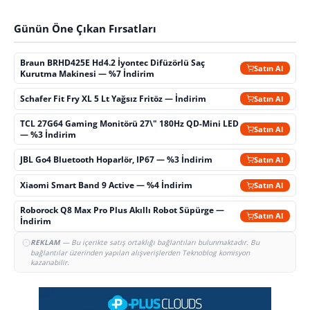
Günün Öne Çıkan Fırsatları
Braun BRHD425E Hd4.2 İyontec Difüzörlü Saç
Satın Al
Kurutma Makinesi — %7 İndirim
Schafer Fit Fry XL 5 Lt Yağsız Fritöz — İndirim
Satın Al
TCL 27G64 Gaming Monitörü 27\" 180Hz QD-Mini LED
Satın Al
— %3 İndirim
JBL Go4 Bluetooth Hoparlör, IP67 — %3 İndirim
Satın Al
Xiaomi Smart Band 9 Active — %4 İndirim
Satın Al
Roborock Q8 Max Pro Plus Akıllı Robot Süpürge —
Satın Al
İndirim
REKLAM
— Bu içerikte satış ortaklığı bağlantıları bulunmaktadır. Bu
bağlantılar üzerinden yapılan alışverişlerden Teknoblog komisyon
kazanabilir.