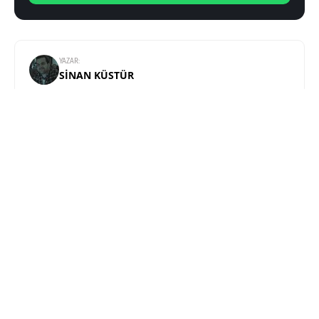
YAZAR:
SINAN KÜSTÜR
Medya, Kültür ve Kimlik üzerine yüksek lisans yaptı.
Teknolojiye olan ilgisini ve eğitiminin sunduğu
donanımı Teknoblog çatısı altında sunuyor.
Samsung Galaxy Tab S9 ve S9 Ultra’nın özellikleri test sonucuyla görüldü
SONRAKI HABER
TEKNOLOJI
ANA SAYFA
Samsung Galaxy Tab S9 ve S9
Ultra’nın özellikleri test sonucuyla
görüldü
SINAN KÜSTÜR
7 NISAN 2023 13:30
PAYLAŞ: