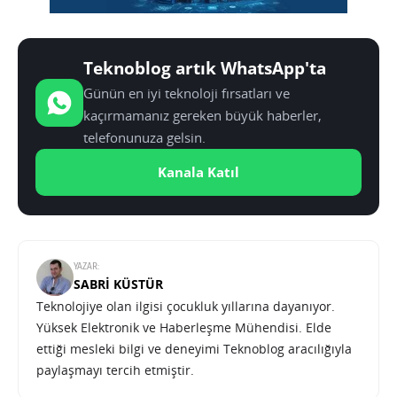
Teknoblog artık WhatsApp'ta
Günün en iyi teknoloji fırsatları ve
kaçırmamanız gereken büyük haberler,
telefonunuza gelsin.
Kanala Katıl
YAZAR:
SABRI KÜSTÜR
Teknolojiye olan ilgisi çocukluk yıllarına dayanıyor.
Yüksek Elektronik ve Haberleşme Mühendisi. Elde
ettiği mesleki bilgi ve deneyimi Teknoblog aracılığıyla
paylaşmayı tercih etmiştir.