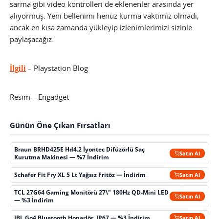
sarma gibi video kontrolleri de eklenenler arasında yer
alıyormuş. Yeni bellenimi henüz kurma vaktimiz olmadı,
ancak en kısa zamanda yükleyip izlenimlerimizi sizinle
paylaşacağız.
İlgili
– Playstation Blog
Resim – Engadget
Günün Öne Çıkan Fırsatları
Braun BRHD425E Hd4.2 İyontec Difüzörlü Saç
Satın Al
Kurutma Makinesi — %7 İndirim
Schafer Fit Fry XL 5 Lt Yağsız Fritöz — İndirim
Satın Al
TCL 27G64 Gaming Monitörü 27\" 180Hz QD-Mini LED
Satın Al
— %3 İndirim
JBL Go4 Bluetooth Hoparlör, IP67 — %3 İndirim
Satın Al