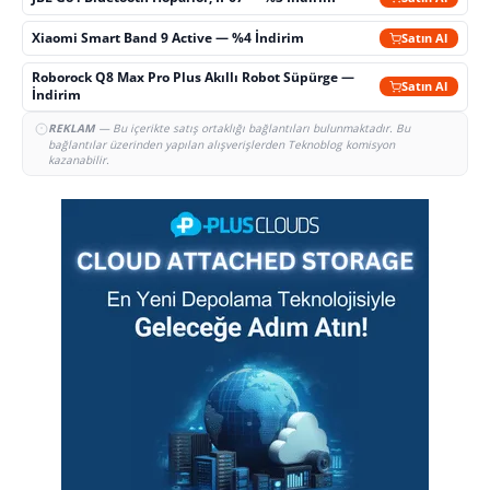
Xiaomi Smart Band 9 Active — %4 İndirim
Satın Al
Roborock Q8 Max Pro Plus Akıllı Robot Süpürge —
Satın Al
İndirim
REKLAM
— Bu içerikte satış ortaklığı bağlantıları bulunmaktadır. Bu
bağlantılar üzerinden yapılan alışverişlerden Teknoblog komisyon
kazanabilir.