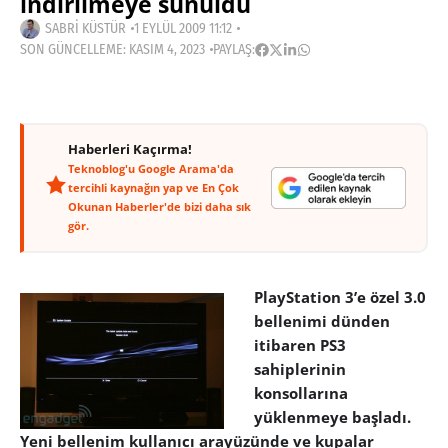
indirilmeye sunuldu
SABRI KÜSTÜR
1 EYLÜL 2009 11:12
SON GÜNCELLEME: KASIM 4, 2023
PAYLAŞ:
Haberleri Kaçırma!
Teknoblog'u Google Arama'da
tercihli kaynağın yap ve En Çok
Okunan Haberler'de bizi daha sık
gör.
PlayStation 3’e özel 3.0
bellenimi dünden
itibaren PS3
sahiplerinin
konsollarına
yüklenmeye başladı.
Yeni bellenim kullanıcı arayüzünde ve kupalar