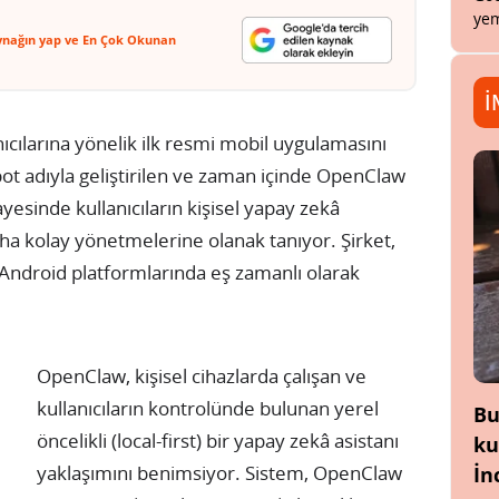
yem
ynağın yap ve En Çok Okunan
İ
cılarına yönelik ilk resmi mobil uygulamasını
t adıyla geliştirilen ve zaman içinde OpenClaw
yesinde kullanıcıların kişisel yapay zekâ
daha kolay yönetmelerine olanak tanıyor. Şirket,
ndroid platformlarında eş zamanlı olarak
OpenClaw, kişisel cihazlarda çalışan ve
kullanıcıların kontrolünde bulunan yerel
Bu
öncelikli (local-first) bir yapay zekâ asistanı
ku
yaklaşımını benimsiyor. Sistem, OpenClaw
İn