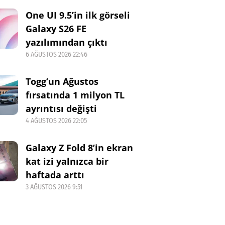
One UI 9.5’in ilk görseli
Galaxy S26 FE
yazılımından çıktı
6 AĞUSTOS 2026 22:46
Togg’un Ağustos
fırsatında 1 milyon TL
ayrıntısı değişti
4 AĞUSTOS 2026 22:05
Galaxy Z Fold 8’in ekran
kat izi yalnızca bir
haftada arttı
3 AĞUSTOS 2026 9:51