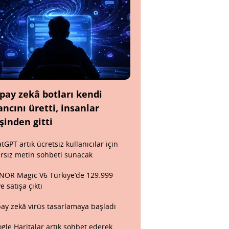
pay zekâ botları kendi
ancını üretti, insanlar
şinden gitti
tGPT artık ücretsiz kullanıcılar için
ırsız metin sohbeti sunacak
OR Magic V6 Türkiye’de 129.999
ye satışa çıktı
ay zekâ virüs tasarlamaya başladı
gle Haritalar artık sohbet ederek