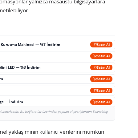
masyonlar yalnızca masaüstü bilgisayarlara
etilebiliyor.
ç Kurutma Makinesi — %7 İndirim
Satın Al
m
Satın Al
Mini LED — %3 İndirim
Satın Al
im
Satın Al
Satın Al
rge — İndirim
Satın Al
bulunmaktadır. Bu bağlantılar üzerinden yapılan alışverişlerden Teknoblog
emel yaklaşımının kullanıcı verilerini mümkün