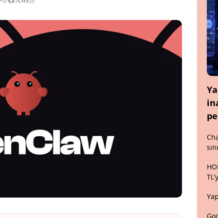
Ya
in
pe
Cha
sın
HON
TL’
Yap
Goo