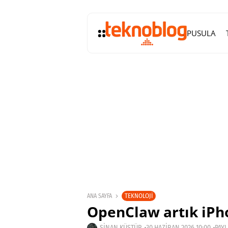
PUSULA
TEKNOLOJI
ANA SAYFA
OpenClaw artık iPho
SINAN KÜSTÜR
30 HAZIRAN 2026 10:00
PAYL