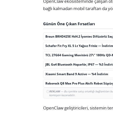
OpenClaw ekosisteminde çalışan oto
bağlı kalmadan mobil taraftan da yön
Günün Öne Çıkan Fırsatları
Braun BRHD425E Hd4.2 İyontec Difüzörlü Sa
Schafer Fit Fry XL 5 Lt Yağsız Fritöz — İndiri
TCL 27G64 Gaming Monitörü 27\" 180Hz QD-
JBL Go4 Bluetooth Hoparlör, IP67 — %3 İndir
Xiaomi Smart Band 9 Active — %4 İndirim
Roborock Q8 Max Pro Plus Akıllı Robot Süpü
REKLAM
— Bu içerikte satış ortaklığı bağlantıları 
komisyon kazanabilir.
OpenClaw geliştiricileri, sistemin t