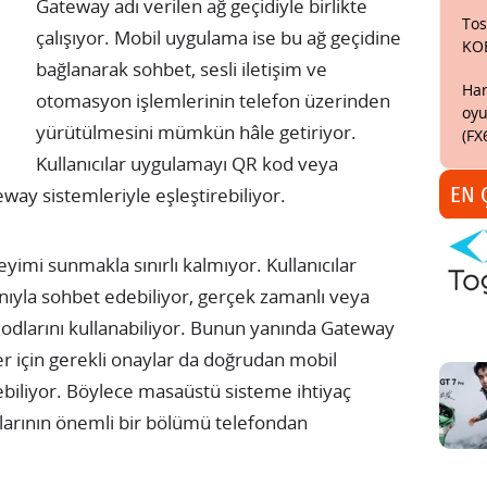
Gateway adı verilen ağ geçidiyle birlikte
Tos
çalışıyor. Mobil uygulama ise bu ağ geçidine
KO
bağlanarak sohbet, sesli iletişim ve
Har
otomasyon işlemlerinin telefon üzerinden
oyu
yürütülmesini mümkün hâle getiriyor.
(FX
Kullanıcılar uygulamayı QR kod veya
EN 
ay sistemleriyle eşleştirebiliyor.
mi sunmakla sınırlı kalmıyor. Kullanıcılar
ıyla sohbet edebiliyor, gerçek zamanlı veya
odlarını kullanabiliyor. Bunun yanında Gateway
er için gerekli onaylar da doğrudan mobil
biliyor. Böylece masaüstü sisteme ihtiyaç
arının önemli bir bölümü telefondan