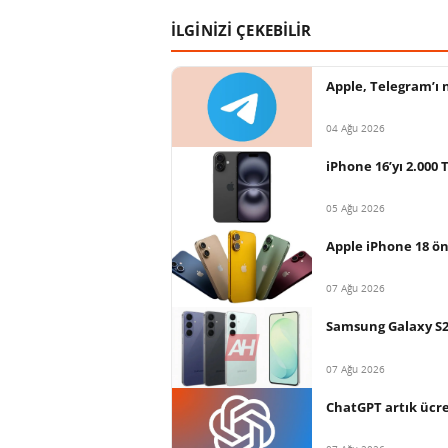
İLGİNİZİ ÇEKEBİLİR
Apple, Telegram’ı 
04 Ağu 2026
iPhone 16’yı 2.000
05 Ağu 2026
Apple iPhone 18 ön
07 Ağu 2026
Samsung Galaxy S26 
07 Ağu 2026
ChatGPT artık ücret