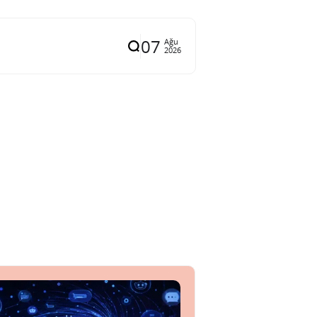
07
Ağu
2026