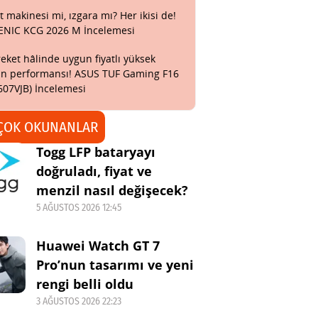
t makinesi mi, ızgara mı? Her ikisi de!
ENIC KCG 2026 M İncelemesi
eket hâlinde uygun fiyatlı yüksek
n performansı! ASUS TUF Gaming F16
607VJB) İncelemesi
ÇOK OKUNANLAR
Togg LFP bataryayı
doğruladı, fiyat ve
menzil nasıl değişecek?
5 AĞUSTOS 2026 12:45
Huawei Watch GT 7
Pro’nun tasarımı ve yeni
rengi belli oldu
3 AĞUSTOS 2026 22:23