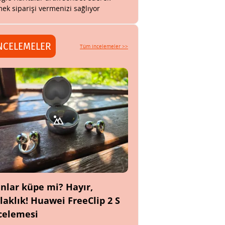
ek siparişi vermenizi sağlıyor
NCELEMELER
Tüm incelemeler >>
nlar küpe mi? Hayır,
laklık! Huawei FreeClip 2 S
celemesi