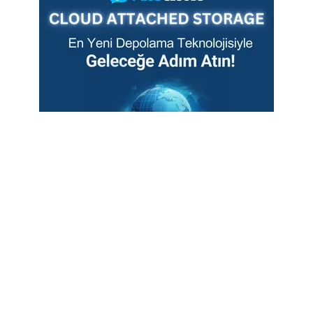
Teknoblog artık WhatsApp'ta
Günün en iyi teknoloji fırsatları ve
kaçırmamanız gereken büyük haberler,
telefonunuza gelsin.
Kanala Katıl