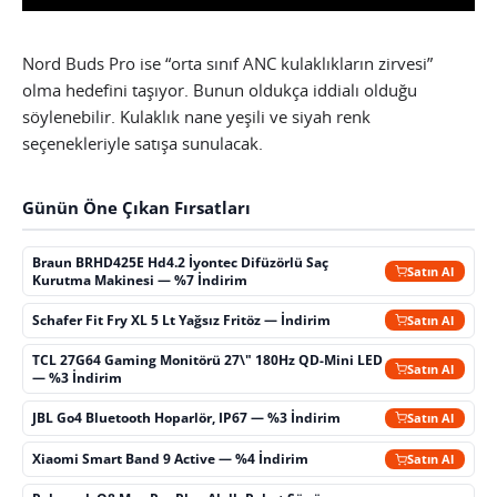
Nord Buds Pro ise “orta sınıf ANC kulaklıkların zirvesi”
olma hedefini taşıyor. Bunun oldukça iddialı olduğu
söylenebilir. Kulaklık nane yeşili ve siyah renk
seçenekleriyle satışa sunulacak.
Günün Öne Çıkan Fırsatları
Braun BRHD425E Hd4.2 İyontec Difüzörlü Saç
Satın Al
Kurutma Makinesi — %7 İndirim
Schafer Fit Fry XL 5 Lt Yağsız Fritöz — İndirim
Satın Al
TCL 27G64 Gaming Monitörü 27\" 180Hz QD-Mini LED
Satın Al
— %3 İndirim
JBL Go4 Bluetooth Hoparlör, IP67 — %3 İndirim
Satın Al
Xiaomi Smart Band 9 Active — %4 İndirim
Satın Al