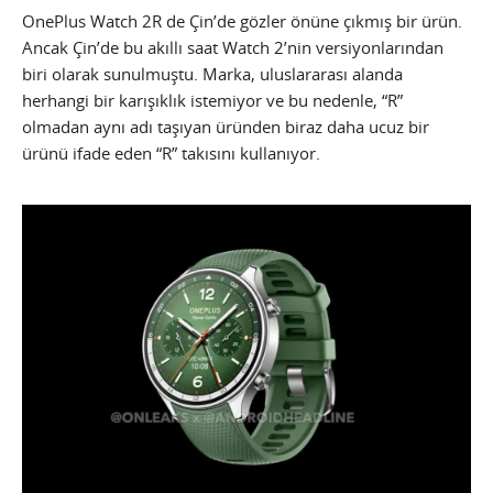
OnePlus Watch 2R de Çin’de gözler önüne çıkmış bir ürün.
Ancak Çin’de bu akıllı saat Watch 2’nin versiyonlarından
biri olarak sunulmuştu. Marka, uluslararası alanda
herhangi bir karışıklık istemiyor ve bu nedenle, “R”
olmadan aynı adı taşıyan üründen biraz daha ucuz bir
ürünü ifade eden “R” takısını kullanıyor.