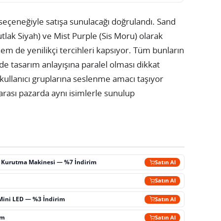
 seçeneğiyle satışa sunulacağı doğrulandı. Sand
lak Siyah) ve Mist Purple (Sis Moru) olarak
hem de yenilikçi tercihleri kapsıyor. Tüm bunların
de tasarım anlayışına paralel olması dikkat
ı kullanıcı gruplarına seslenme amacı taşıyor
rarası pazarda aynı isimlerle sunulup
ç Kurutma Makinesi — %7 İndirim
Satın Al
m
Satın Al
Mini LED — %3 İndirim
Satın Al
im
Satın Al