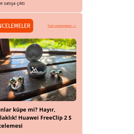
ye satışa çıktı
NCELEMELER
Tüm incelemeler >>
nlar küpe mi? Hayır,
laklık! Huawei FreeClip 2 S
celemesi