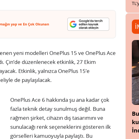
TL’
ynağın yap ve En Çok Okunan
İ
lenen yeni modelleri OnePlus 15 ve OnePlus Ace
adı. Çin’de düzenlenecek etkinlik, 27 Ekim
ayacak. Etkinlik, yalnızca OnePlus 15’e
iyle de paylaşılacak.
OnePlus Ace 6 hakkında şu ana kadar çok
fazla teknik detay sunulmuş değil. Buna
Bu
rağmen şirket, cihazın dış tasarımını ve
ku
sunulacağı renk seçeneklerini gösteren ilk
İn
görselleri kamuoyuyla paylaştı. Bu