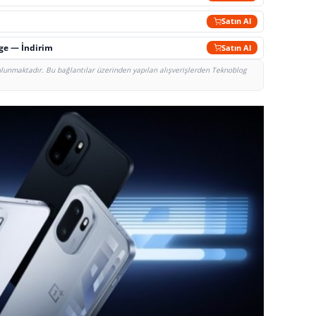
Satın Al
rge — İndirim
Satın Al
bulunmaktadır. Bu bağlantılar üzerinden yapılan alışverişlerden Teknoblog