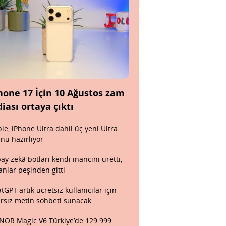
hone 17 İçin 10 Ağustos zam
diası ortaya çıktı
le, iPhone Ultra dahil üç yeni Ultra
nü hazırlıyor
ay zekâ botları kendi inancını üretti,
anlar peşinden gitti
tGPT artık ücretsiz kullanıcılar için
ırsız metin sohbeti sunacak
OR Magic V6 Türkiye’de 129.999