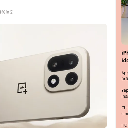
iP
id
App
ürü
Yap
ins
Cha
sın
HON