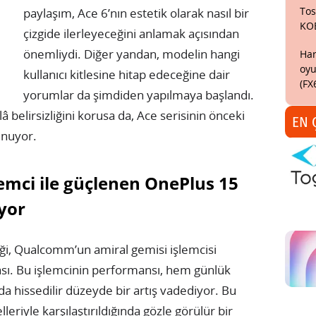
Tos
paylaşım, Ace 6’nın estetik olarak nasıl bir
KO
çizgide ilerleyeceğini anlamak açısından
önemliydi. Diğer yandan, modelin hangi
Har
oyu
kullanıcı kitlesine hitap edeceğine dair
(FX
yorumlar da şimdiden yapılmaya başlandı.
 belirsizliğini korusa da, Ace serisinin önceki
EN 
unuyor.
emci ile güçlenen OnePlus 15
yor
iği, Qualcomm’un amiral gemisi işlemcisi
ası. Bu işlemcinin performansı, hem günlük
 hissedilir düzeyde bir artış vadediyor. Bu
eriyle karşılaştırıldığında gözle görülür bir