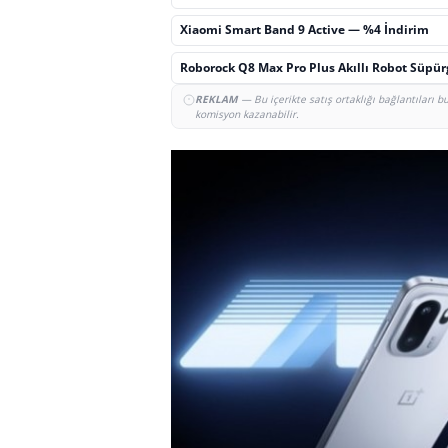
Xiaomi Smart Band 9 Active — %4 İndirim
Roborock Q8 Max Pro Plus Akıllı Robot Süpü
REKLAM
— Bu içerikte satış ortaklığı bağlantıları 
komisyon kazanabilir.