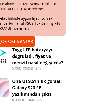
t makinesi mi, ızgara mı? Her ikisi de!
ENIC KCG 2026 M İncelemesi
eket hâlinde uygun fiyatlı yüksek
n performansı! ASUS TUF Gaming F16
607VJB) İncelemesi
ÇOK OKUNANLAR
Togg LFP bataryayı
doğruladı, fiyat ve
menzil nasıl değişecek?
5 AĞUSTOS 2026 12:45
One UI 9.5’in ilk görseli
Galaxy S26 FE
yazılımından çıktı
6 AĞUSTOS 2026 22:46