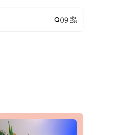
09
Ağu
2026