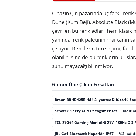
Cihazın Çin pazarında üç farklı renk
Dune (Kum Beji), Absolute Black (Mut
çevrilen bu renk adları, hem klasik 
yanında, renk paletinin markanın sa
çekiyor. Renklerin ton seçimi, farkl
olabilir. Yine de bu renklerin ulusla
sunulmayacağı bilinmiyor.
Günün Öne Çıkan Fırsatları
Braun BRHD425E Hd4.2 İyontec Difüzörlü Sa
Schafer Fit Fry XL 5 Lt Yağsız Fritöz — İndiri
TCL 27G64 Gaming Monitörü 27\" 180Hz QD-
JBL Go4 Bluetooth Hoparlör, IP67 — %3 İndir