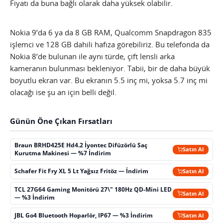
Fiyatı da buna bağlı olarak daha yüksek olabilir.
Nokia 9’da 6 ya da 8 GB RAM, Qualcomm Snapdragon 835
işlemci ve 128 GB dahili hafıza görebiliriz. Bu telefonda da
Nokia 8’de bulunan ile aynı türde, çift lensli arka
kameranın bulunması bekleniyor. Tabii, bir de daha büyük
boyutlu ekran var. Bu ekranın 5.5 inç mi, yoksa 5.7 inç mi
olacağı ise şu an için belli değil.
Günün Öne Çıkan Fırsatları
Braun BRHD425E Hd4.2 İyontec Difüzörlü Saç
Satın Al
Kurutma Makinesi — %7 İndirim
Schafer Fit Fry XL 5 Lt Yağsız Fritöz — İndirim
Satın Al
TCL 27G64 Gaming Monitörü 27\" 180Hz QD-Mini LED
Satın Al
— %3 İndirim
JBL Go4 Bluetooth Hoparlör, IP67 — %3 İndirim
Satın Al