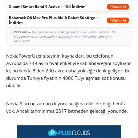
Xiaomi Smart Band 9 Active — %4 İndirim
Satın Al
Roborock Q8 Max Pro Plus Akıllı Robot Süpürge —
Satın Al
İndirim
REKLAM
— Bu içerikte satış ortaklığı bağlantıları bulunmaktadır. Bu
bağlantılar üzerinden yapılan alışverişlerden Teknoblog komisyon
kazanabilir.
NokiaPowerUser sitesinin kaynakları, bu telefonun
Avrupa’da 749 avro fiyat etiketiyle satılabileceğini söylüyor
ki, bu Nokia 8’den 200 avro daha yükseğe denk geliyor. Bu
durumda Türkiye fiyatının 4000 TL’yi aşması söz konusu
olabilir.
Nokia 9’un ne zaman duyurulacağına dair bir bilgi henüz
yok. Ancak tahminimiz 2017 bitmeden geleceği yönünde.