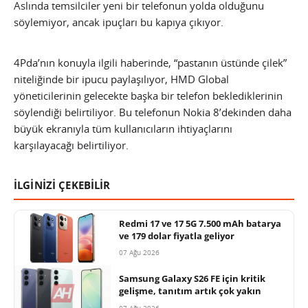
Aslında temsilciler yeni bir telefonun yolda olduğunu
söylemiyor, ancak ipuçları bu kapıya çıkıyor.
4Pda’nın konuyla ilgili haberinde, “pastanın üstünde çilek”
niteliğinde bir ipucu paylaşılıyor, HMD Global
yöneticilerinin gelecekte başka bir telefon beklediklerinin
söylendiği belirtiliyor. Bu telefonun Nokia 8’dekinden daha
büyük ekranıyla tüm kullanıcıların ihtiyaçlarını
karşılayacağı belirtiliyor.
İLGİNİZİ ÇEKEBİLİR
Redmi 17 ve 17 5G 7.500 mAh batarya
ve 179 dolar fiyatla geliyor
07 Ağu 2026
Samsung Galaxy S26 FE için kritik
gelişme, tanıtım artık çok yakın
07 Ağu 2026