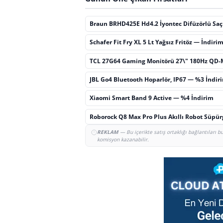
Braun BRHD425E Hd4.2 İyontec Difüzörlü Sa
Schafer Fit Fry XL 5 Lt Yağsız Fritöz — İndiri
TCL 27G64 Gaming Monitörü 27\" 180Hz QD-
JBL Go4 Bluetooth Hoparlör, IP67 — %3 İndir
Xiaomi Smart Band 9 Active — %4 İndirim
Roborock Q8 Max Pro Plus Akıllı Robot Süpü
REKLAM
— Bu içerikte satış ortaklığı bağlantıları 
komisyon kazanabilir.