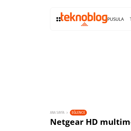
PUSULA
EĞLENCE
ANA SAYFA
Netgear HD multime