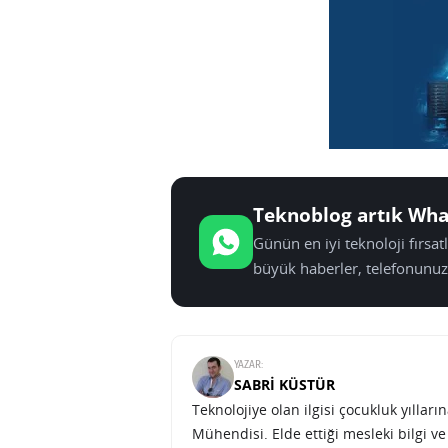
Teknoblog artık Wha
Günün en iyi teknoloji fırsa
büyük haberler, telefonunuz
YAZAR:
SABRI KÜSTÜR
Teknolojiye olan ilgisi çocukluk yılla
Mühendisi. Elde ettiği mesleki bilgi v