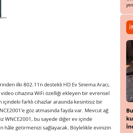
yem
İ
en ilki 802.11n destekli HD Ev Sinema Aracı,
i video cihazına WiFi özelliği ekleyen bir evrensel
içindeki farklı cihazlar arasında kesintisiz bir
Bu
WNCE2001’e göz atmasında fayda var. Mevcut ağ
ku
iniz WNCE2001, bu sayede diğer ev içinde
İn
 hâle getirmenizi sağlayacak. Böylelikle evinizin