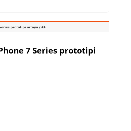
ries prototipi ortaya çıktı
Phone 7 Series prototipi
ynağın yap ve En Çok Okunan
LG’nin Windows Phone 7 Series cep