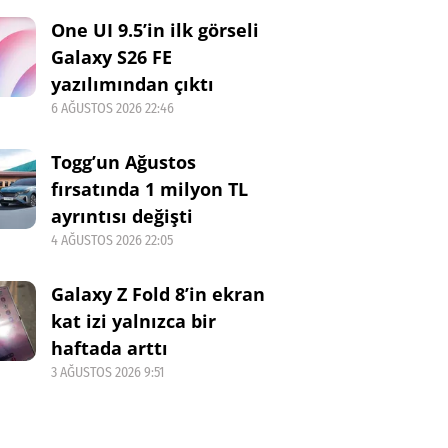
One UI 9.5’in ilk görseli
Galaxy S26 FE
yazılımından çıktı
6 AĞUSTOS 2026 22:46
Togg’un Ağustos
fırsatında 1 milyon TL
ayrıntısı değişti
4 AĞUSTOS 2026 22:05
Galaxy Z Fold 8’in ekran
kat izi yalnızca bir
haftada arttı
3 AĞUSTOS 2026 9:51