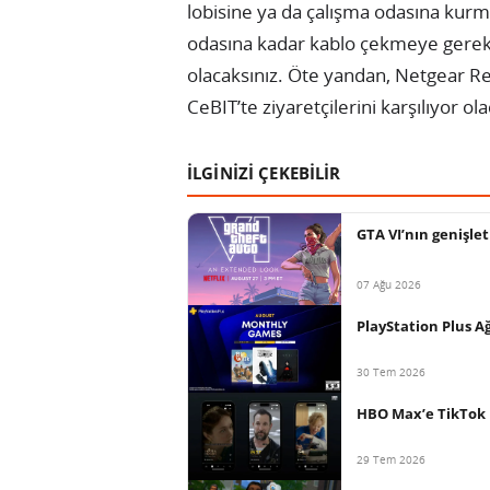
lobisine ya da çalışma odasına kur
odasına kadar kablo çekmeye gerek
olacaksınız. Öte yandan, Netgear R
CeBIT’te ziyaretçilerini karşılıyor ol
İLGİNİZİ ÇEKEBİLİR
GTA VI’nın genişlet
07 Ağu 2026
PlayStation Plus Ağ
30 Tem 2026
HBO Max’e TikTok b
29 Tem 2026