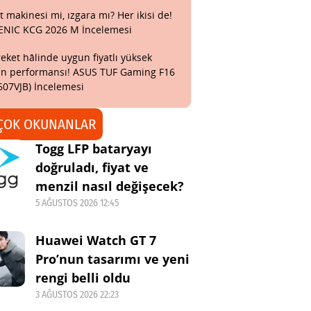
t makinesi mi, ızgara mı? Her ikisi de!
ENIC KCG 2026 M İncelemesi
eket hâlinde uygun fiyatlı yüksek
n performansı! ASUS TUF Gaming F16
607VJB) İncelemesi
ÇOK OKUNANLAR
Togg LFP bataryayı
doğruladı, fiyat ve
menzil nasıl değişecek?
5 AĞUSTOS 2026 12:45
Huawei Watch GT 7
Pro’nun tasarımı ve yeni
rengi belli oldu
3 AĞUSTOS 2026 22:23