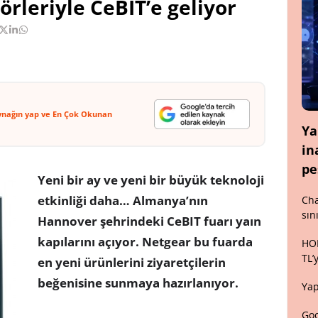
leriyle CeBIT’e geliyor
ynağın yap ve En Çok Okunan
Ya
in
pe
Yeni bir ay ve yeni bir büyük teknoloji
etkinliği daha… Almanya’nın
Cha
sın
Hannover şehrindeki CeBIT fuarı yaın
kapılarını açıyor. Netgear bu fuarda
HON
TL’
en yeni ürünlerini ziyaretçilerin
beğenisine sunmaya hazırlanıyor.
Yap
Goo