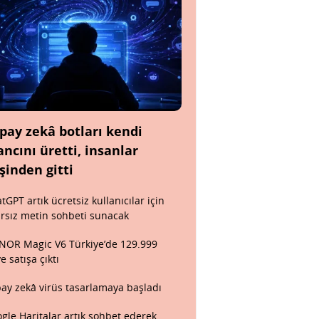
pay zekâ botları kendi
ancını üretti, insanlar
şinden gitti
tGPT artık ücretsiz kullanıcılar için
ırsız metin sohbeti sunacak
OR Magic V6 Türkiye’de 129.999
ye satışa çıktı
ay zekâ virüs tasarlamaya başladı
gle Haritalar artık sohbet ederek