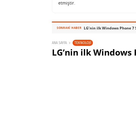
etmiştir.
LG’nin ilk Windows Phone 7 Se
SONRAKI HABER
TEKNOLOJI
ANA SAYFA
LG’nin ilk Windows 
ortaya çıktı
SABRI KÜSTÜR
1 MART 2010 16:04
PAYLAŞ:
Haberleri Kaçırma!
Teknoblog'u Google Arama'da tercihli ka
Haberler'de bizi daha sık gör.