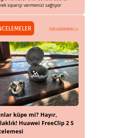
ek siparişi vermenizi sağlıyor
NCELEMELER
Tüm incelemeler >>
nlar küpe mi? Hayır,
laklık! Huawei FreeClip 2 S
celemesi