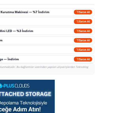
ç Kurutma Makinesi — %7 İndirim
Satın Al
m
Satın Al
Mini LED — %3 İndirim
Satın Al
im
Satın Al
Satın Al
rge — İndirim
Satın Al
bulunmaktadır. Bu bağlantılar üzerinden yapılan alışverişlerden Teknoblog