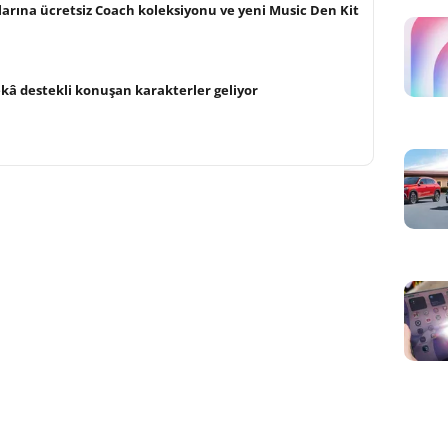
arına ücretsiz Coach koleksiyonu ve yeni Music Den Kit
ekâ destekli konuşan karakterler geliyor