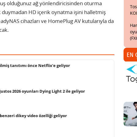
muş olduğunuz ağ yönlendiricisinden oturma
Tos
 duymadan HD içerik oynatma işini halletmiş
KO
eadyNAS cihazları ve HomePlug AV kutularıyla da
Har
acak.
oyu
(FX
EN 
ilmiş tanıtımı önce Netflix’e geliyor
ustos 2026 oyunları Dying Light 2 ile geliyor
enzeri dikey video özelliği geliyor