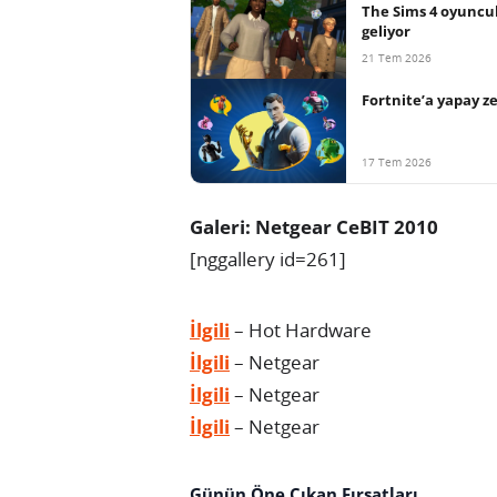
The Sims 4 oyuncul
geliyor
21 Tem 2026
Fortnite’a yapay z
17 Tem 2026
Galeri: Netgear CeBIT 2010
[nggallery id=261]
İlgili
– Hot Hardware
İlgili
– Netgear
İlgili
– Netgear
İlgili
– Netgear
Günün Öne Çıkan Fırsatları