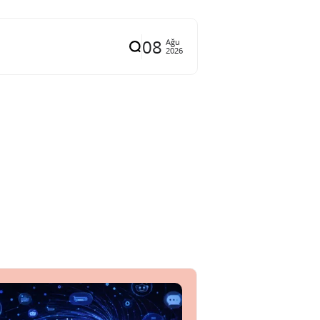
08
Ağu
2026