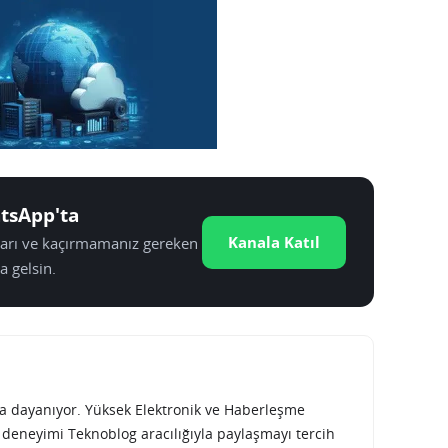
tsApp'ta
Kanala Katıl
tları ve kaçırmamanız gereken
a gelsin.
rına dayanıyor. Yüksek Elektronik ve Haberleşme
e deneyimi Teknoblog aracılığıyla paylaşmayı tercih