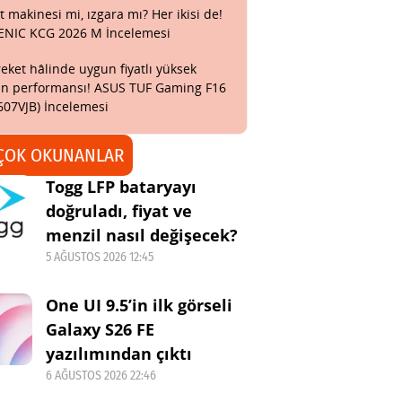
t makinesi mi, ızgara mı? Her ikisi de!
ENIC KCG 2026 M İncelemesi
eket hâlinde uygun fiyatlı yüksek
n performansı! ASUS TUF Gaming F16
607VJB) İncelemesi
ÇOK OKUNANLAR
Togg LFP bataryayı
doğruladı, fiyat ve
menzil nasıl değişecek?
5 AĞUSTOS 2026 12:45
One UI 9.5’in ilk görseli
Galaxy S26 FE
yazılımından çıktı
6 AĞUSTOS 2026 22:46