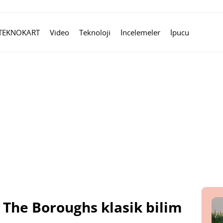
TEKNOKART
Video
Teknoloji
İncelemeler
İpucu
si The Boroughs klasik bilim