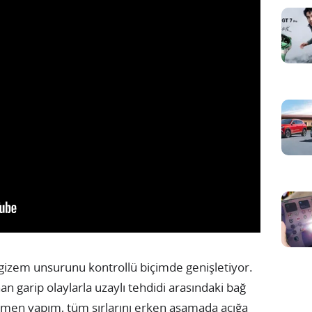
 gizem unsurunu kontrollü biçimde genişletiyor.
n garip olaylarla uzaylı tehdidi arasındaki bağ
ğmen yapım, tüm sırlarını erken aşamada açığa