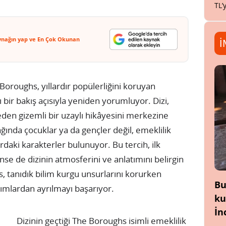
TL’
ynağın yap ve En Çok Okunan
İ
Boroughs, yıllardır popülerliğini koruyan
ı bir bakış açısıyla yeniden yorumluyor. Dizi,
eden gizemli bir uzaylı hikâyesini merkezine
ağında çocuklar ya da gençler değil, emeklilik
daki karakterler bulunuyor. Bu tercih, ilk
ünse de dizinin atmosferini ve anlatımını belirgin
s, tanıdık bilim kurgu unsurlarını korurken
Bu
pımlardan ayrılmayı başarıyor.
ku
İn
Dizinin geçtiği The Boroughs isimli emeklilik