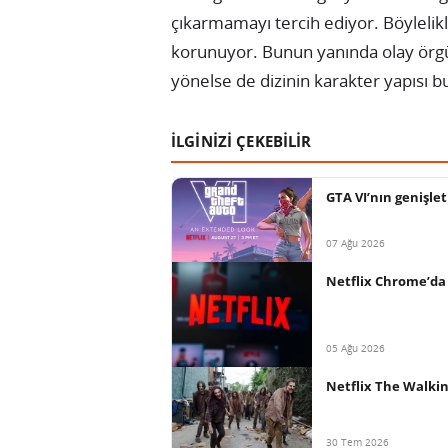
çıkarmamayı tercih ediyor. Böylelikl
korunuyor. Bunun yanında olay örg
yönelse de dizinin karakter yapısı b
İLGİNİZİ ÇEKEBİLİR
GTA VI’nın genişlet
07 Ağu 2026
Netflix Chrome’da 
05 Ağu 2026
Netflix The Walkin
30 Tem 2026