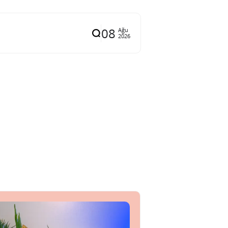
08
Ağu
2026