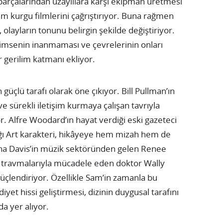
 parçalarından uzaylılara karşı ekipman üretmesi
m kurgu filmlerini çağrıştırıyor. Buna rağmen
olayların tonunu belirgin şekilde değiştiriyor.
 kimsenin inanmaması ve çevrelerinin onları
 gerilim katmanı ekliyor.
üçlü tarafı olarak öne çıkıyor. Bill Pullman’ın
 ve sürekli iletişim kurmaya çalışan tavrıyla
. Alfre Woodard’ın hayat verdiği eski gazeteci
ığı Art karakteri, hikâyeye hem mizah hem de
ena Davis’in müzik sektöründen gelen Renee
ş travmalarıyla mücadele eden doktor Wally
çlendiriyor. Özellikle Sam’in zamanla bu
iyet hissi geliştirmesi, dizinin duygusal tarafını
a yer alıyor.