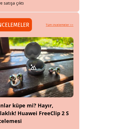
ye satışa çıktı
NCELEMELER
Tüm incelemeler >>
nlar küpe mi? Hayır,
laklık! Huawei FreeClip 2 S
celemesi