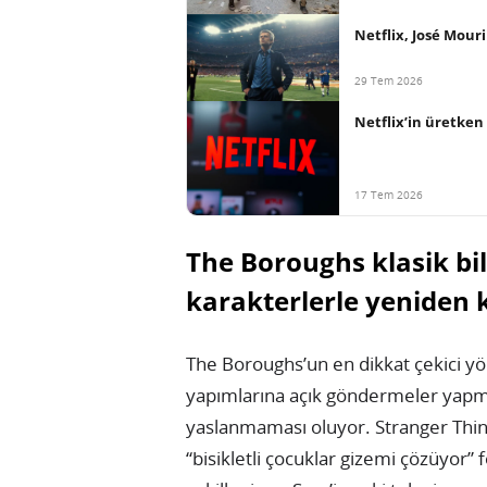
Netflix, José Mour
29 Tem 2026
Netflix’in üretken 
17 Tem 2026
The Boroughs klasik bi
karakterlerle yeniden 
The Boroughs’un en dikkat çekici yön
yapımlarına açık göndermeler yap
yaslanmaması oluyor. Stranger Thin
“bisikletli çocuklar gizemi çözüyor”