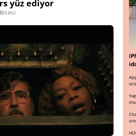
rs yüz ediyor
iP
id
App
ürü
Yap
ins
Cha
sın
HON