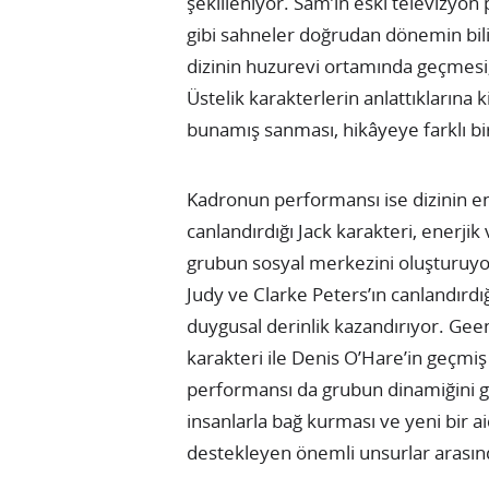
şekilleniyor. Sam’in eski televizyon
gibi sahneler doğrudan dönemin bili
dizinin huzurevi ortamında geçmesi, 
Üstelik karakterlerin anlattıklarına
bunamış sanması, hikâyeye farklı bir
Kadronun performansı ise dizinin en g
canlandırdığı Jack karakteri, enerjik
grubun sosyal merkezini oluşturuyor
Judy ve Clarke Peters’ın canlandırd
duygusal derinlik kazandırıyor. Ge
karakteri ile Denis O’Hare’in geçmi
performansı da grubun dinamiğini gü
insanlarla bağ kurması ve yeni bir aid
destekleyen önemli unsurlar arasınd