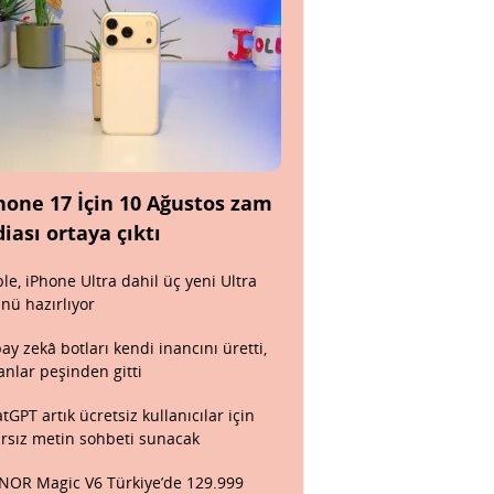
hone 17 İçin 10 Ağustos zam
diası ortaya çıktı
le, iPhone Ultra dahil üç yeni Ultra
nü hazırlıyor
ay zekâ botları kendi inancını üretti,
anlar peşinden gitti
tGPT artık ücretsiz kullanıcılar için
ırsız metin sohbeti sunacak
OR Magic V6 Türkiye’de 129.999