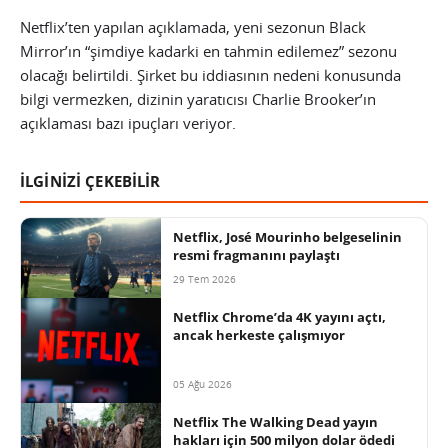
Netflix’ten yapılan açıklamada, yeni sezonun Black
Mirror’ın “şimdiye kadarki en tahmin edilemez” sezonu
olacağı belirtildi. Şirket bu iddiasının nedeni konusunda
bilgi vermezken, dizinin yaratıcısı Charlie Brooker’ın
açıklaması bazı ipuçları veriyor.
İLGİNİZİ ÇEKEBİLİR
Netflix, José Mourinho belgeselinin
resmi fragmanını paylaştı
29 Tem 2026
Netflix Chrome’da 4K yayını açtı,
ancak herkeste çalışmıyor
05 Ağu 2026
Netflix The Walking Dead yayın
hakları için 500 milyon dolar ödedi