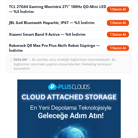
TCL 27G64 Gaming Monitörü 27\" 180Hz QD-Mini LED
Satın Al
— %3 İndirim
JBL Go4 Bluetooth Hoparlör, IP67 — %3 İndirim
Satın Al
Xiaomi Smart Band 9 Active — %4 İndirim
Satın Al
Roborock Q8 Max Pro Plus Akıllı Robot Süpürge —
Satın Al
İndirim
REKLAM
— Bu içerikte satış ortaklığı bağlantıları bulunmaktadır. Bu
bağlantılar üzerinden yapılan alışverişlerden Teknoblog komisyon
kazanabilir.