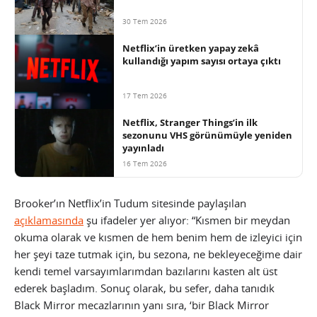
30 Tem 2026
Netflix’in üretken yapay zekâ
kullandığı yapım sayısı ortaya çıktı
17 Tem 2026
Netflix, Stranger Things’in ilk
sezonunu VHS görünümüyle yeniden
yayınladı
16 Tem 2026
Brooker’ın Netflix’in Tudum sitesinde paylaşılan
açıklamasında
şu ifadeler yer alıyor: “Kısmen bir meydan
okuma olarak ve kısmen de hem benim hem de izleyici için
her şeyi taze tutmak için, bu sezona, ne bekleyeceğime dair
kendi temel varsayımlarımdan bazılarını kasten alt üst
ederek başladım. Sonuç olarak, bu sefer, daha tanıdık
Black Mirror mecazlarının yanı sıra, ‘bir Black Mirror