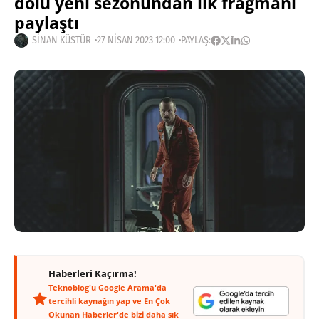
dolu yeni sezonundan ilk fragmanı
paylaştı
SINAN KÜSTÜR
27 NISAN 2023 12:00
PAYLAŞ:
Haberleri Kaçırma!
Teknoblog'u Google Arama'da
tercihli kaynağın yap ve En Çok
Okunan Haberler'de bizi daha sık