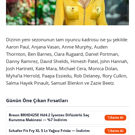
Dizinin yeni sezonunun tam oyuncu kadrosu ise şu şekilde:
Aaron Paul, Anjana Vasan, Annie Murphy, Auden
Thornton, Ben Barnes, Clara Rugaard, Daniel Portman,
Danny Ramirez, David Shields, Himesh Patel, John Hannah,
Josh Hartnett, Kate Mara, Michael Cera, Monica Dolan,
Myha’la Herrold, Paapa Essiedu, Rob Delaney, Rory Culkin,
Salma Hayek Pinault, Samuel Blenkin ve Zazie Beetz.
Günün Öne Çıkan Fırsatları
Braun BRHD425E Hd4.2 İyontec Difüzörlü Saç
Satın Al
Kurutma Makinesi — %7 İndirim
Schafer Fit Fry XL 5 Lt Yağsız Fritöz — İndirim
Satın Al