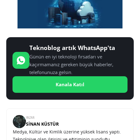
Teknoblog artık WhatsApp'ta
Günün en iyi teknoloji fırsatları ve
kaçırmamanız gereken büyük haberler,
telefonunuza gelsin.
Kanala Katıl
YAZAR:
SINAN KÜSTÜR
Medya, Kültür ve Kimlik üzerine yüksek lisans yaptı.
Teknolojiye olan ilgisini ve eğitiminin sunduğu