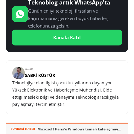
Teknoblog artık WhatsApp'ta
Günün en iyi teknoloji fırsatları ve
kaçırmamanız gereken büyük haberler,
telefonunuza gelsin.
Kanala Katıl
YAZAR:
SABRI KÜSTÜR
Teknolojiye olan ilgisi çocukluk yıllarına dayanıyor.
Yüksek Elektronik ve Haberleşme Mühendisi. Elde
ettiği mesleki bilgi ve deneyimi Teknoblog aracılığıyla
paylaşmayı tercih etmiştir.
Microsoft Paris’e Windows temalı kafe açmaya hazırlanıyor
SONRAKI HABER