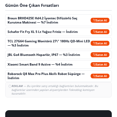
Günün Öne Çıkan Fırsatları
Braun BRHD425E Hd4.2 İyontec Difüzörlü Saç
Satın Al
Kurutma Makinesi — %7 İndirim
Schafer Fit Fry XL 5 Lt Yağsız Fritöz — İndirim
Satın Al
TCL 27G64 Gaming Monitörü 27\" 180Hz QD-Mini LED
Satın Al
— %3 İndirim
JBL Go4 Bluetooth Hoparlör, IP67 — %3 İndirim
Satın Al
Xiaomi Smart Band 9 Active — %4 İndirim
Satın Al
Roborock Q8 Max Pro Plus Akıllı Robot Süpürge —
Satın Al
İndirim
REKLAM
— Bu içerikte satış ortaklığı bağlantıları bulunmaktadır. Bu
bağlantılar üzerinden yapılan alışverişlerden Teknoblog komisyon
kazanabilir.