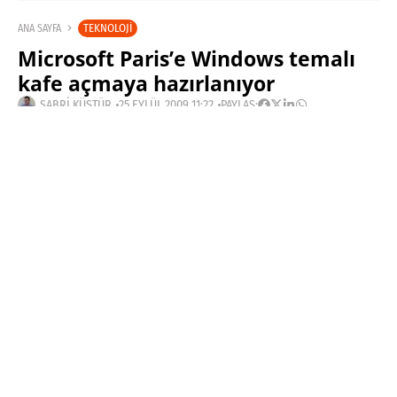
TEKNOLOJI
ANA SAYFA
Microsoft Paris’e Windows temalı
kafe açmaya hazırlanıyor
SABRI KÜSTÜR
25 EYLÜL 2009 11:22
PAYLAŞ:
Haberleri Kaçırma!
Teknoblog'u Google Arama'da
tercihli kaynağın yap ve En Çok
Okunan Haberler'de bizi daha sık
gör.
Fransa’nın en sevilen
yanlarından bir tanesi
de kafeleri… Bu ilgiyi
Microsoft da sonunda
farketmiş ki, Paris’in