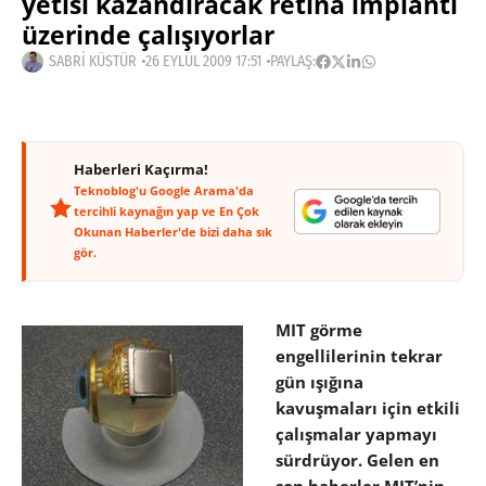
yetisi kazandıracak retina implantı
üzerinde çalışıyorlar
SABRI KÜSTÜR
26 EYLÜL 2009 17:51
PAYLAŞ:
Haberleri Kaçırma!
Teknoblog'u Google Arama'da
tercihli kaynağın yap ve En Çok
Okunan Haberler'de bizi daha sık
gör.
MIT görme
engellilerinin tekrar
gün ışığına
kavuşmaları için etkili
çalışmalar yapmayı
sürdrüyor. Gelen en